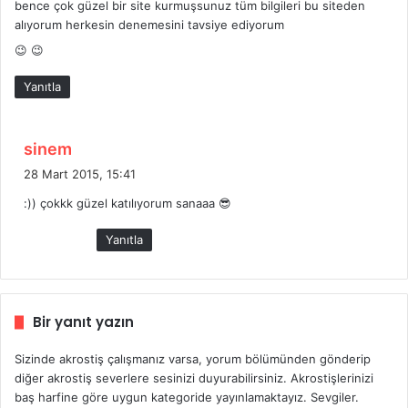
bence çok güzel bir site kurmuşsunuz tüm bilgileri bu siteden
i
alıyorum herkesin denemesini tavsiye ediyorum
k
😉 😉
i
:
Yanıtla
d
sinem
e
28 Mart 2015, 15:41
d
:)) çokkk güzel katılıyorum sanaaa 😎
i
k
Yanıtla
i
:
Bir yanıt yazın
Sizinde akrostiş çalışmanız varsa, yorum bölümünden gönderip
diğer akrostiş severlere sesinizi duyurabilirsiniz. Akrostişlerinizi
baş harfine göre uygun kategoride yayınlamaktayız. Sevgiler.