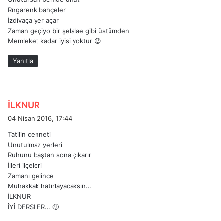
k
Rngarenk bahçeler
i
İzdivaça yer açar
:
Zaman geçiyo bir şelalae gibi üstümden
Memleket kadar iyisi yoktur 😉
Yanıtla
d
İLKNUR
e
04 Nisan 2016, 17:44
d
Tatilin cenneti
i
Unutulmaz yerleri
k
Ruhunu baştan sona çıkarır
i
İlleri ilçeleri
:
Zamanı gelince
Muhakkak hatırlayacaksın…
İLKNUR
İYİ DERSLER… 🙂