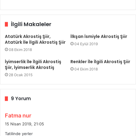
İlgili Makaleler
Atatürk Akrostiş Şiir,
İlkşan İsmiyle Akrostiş Şiir
Atatürk İle İlgili Akrostiş Şiir
04 Eylül 2019
08 Ekim 2018
İyimserlik İle İlgili Akrostiş
Renkler İle İlgili Akrostiş Şiir
Şiir, İyimserlik Akrostiş
04 Ekim 2018
28 Ocak 2015
9 Yorum
d
Fatma nur
e
15 Nisan 2019, 21:05
d
Tatilinde yerler
i