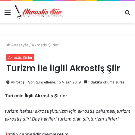
Menü
A
y
...
Anasayfa
/
Akrostiş Şiirler
Akrostiş Şiirler
Turizm İle İlgili Akrostiş Şiir
Akrostiş
Son güncelleme: 15 Nisan 2019
1 dakika okuma süresi
Turizmle İlgili Akrostiş Şiirler
turizm haftası akrostişi,turizm için akrostiş çalışması,turizm
akrostiş şiiri,Baş harfleri turizm olan şiir,turizm şiirleri
T
atilin cennetidir memleketim,