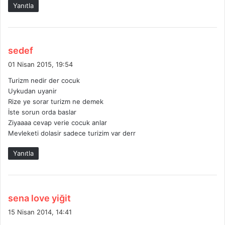
Yanıtla
d
sedef
e
01 Nisan 2015, 19:54
d
Turizm nedir der cocuk
i
Uykudan uyanir
k
Rize ye sorar turizm ne demek
i
İste sorun orda baslar
:
Ziyaaaa cevap verie cocuk anlar
Mevleketi dolasir sadece turizim var derr
Yanıtla
d
sena love yiğit
e
15 Nisan 2014, 14:41
d