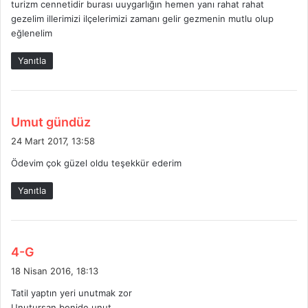
turizm cennetidir burası uuygarlığın hemen yanı rahat rahat
i
gezelim illerimizi ilçelerimizi zamanı gelir gezmenin mutlu olup
k
eğlenelim
i
:
Yanıtla
d
Umut gündüz
e
24 Mart 2017, 13:58
d
Ödevim çok güzel oldu teşekkür ederim
i
k
Yanıtla
i
:
d
4-G
e
18 Nisan 2016, 18:13
d
Tatil yaptın yeri unutmak zor
i
Unutursan benide unut