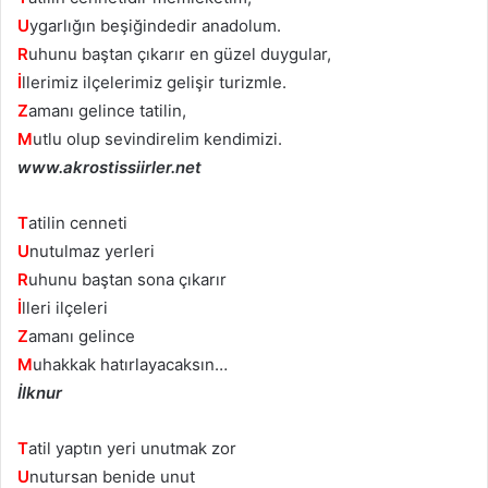
U
ygarlığın beşiğindedir anadolum.
R
uhunu baştan çıkarır en güzel duygular,
İ
llerimiz ilçelerimiz gelişir turizmle.
Z
amanı gelince tatilin,
M
utlu olup sevindirelim kendimizi.
www.akrostissiirler.net
T
atilin cenneti
U
nutulmaz yerleri
R
uhunu baştan sona çıkarır
İ
lleri ilçeleri
Z
amanı gelince
M
uhakkak hatırlayacaksın…
İlknur
T
atil yaptın yeri unutmak zor
U
nutursan benide unut