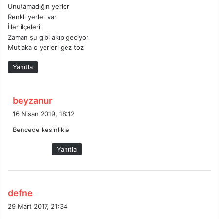
Unutamadığın yerler
k
Renkli yerler var
i
İller ilçeleri
:
Zaman şu gibi akıp geçiyor
Mutlaka o yerleri gez toz
Yanıtla
d
beyzanur
e
16 Nisan 2019, 18:12
d
Bencede kesinlikle
i
k
Yanıtla
i
:
d
defne
e
29 Mart 2017, 21:34
d