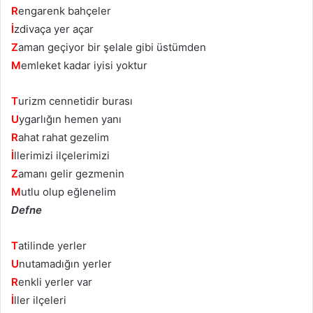
R
engarenk bahçeler
İ
zdivaça yer açar
Z
aman geçiyor bir şelale gibi üstümden
M
emleket kadar iyisi yoktur
T
urizm cennetidir burası
U
ygarlığın hemen yanı
R
ahat rahat gezelim
İ
llerimizi ilçelerimizi
Z
amanı gelir gezmenin
M
utlu olup eğlenelim
Defne
T
atilinde yerler
U
nutamadığın yerler
R
enkli yerler var
İ
ller ilçeleri