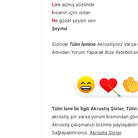
L
ale açmış yüzünde
İ
nsanın içini ısıtan
N
e güzel şeysin sen
Şeyma
Sizinde
Tülin İsmine
Akrostişiniz Varsa 
Altından Yorum Yaparak Bize İletebilirsin
Tülin İsmi İle İlgili Akrostiş Şiirler, Tüli
akrostiş şiir varsa yorum kısmından g
Akrostiş
çalışmanızı bizimle paylaşabilir
Sağlayabilirsiniz.
Akrostiş Şiirler