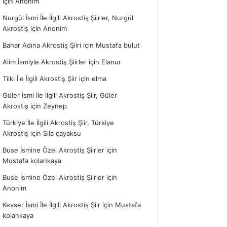
için
Anonim
Nurgül İsmi İle İlgili Akrostiş Şiirler, Nurgül
Akrostiş
için
Anonim
Bahar Adına Akrostiş Şiiri
için
Mustafa bulut
Alim İsmiyle Akrostiş Şiirler
için
Elanur
Tilki İle İlgili Akrostiş Şiir
için
elma
Güler İsmi İle İlgili Akrostiş Şiir, Güler
Akrostiş
için
Zeynep
Türkiye İle İlgili Akrostiş Şiir, Türkiye
Akrostiş
için
Sıla çayaksu
Buse İsmine Özel Akrostiş Şiirler
için
Mustafa kolankaya
Buse İsmine Özel Akrostiş Şiirler
için
Anonim
Kevser İsmi İle İlgili Akrostiş Şiir
için
Mustafa
kolankaya