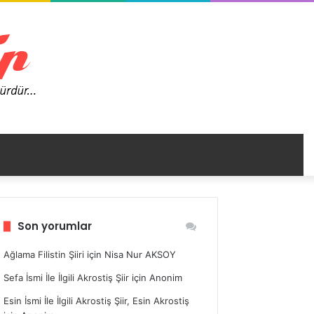
nümü
Son yorumlar
ir
Ağlama Filistin Şiiri
için
Nisa Nur AKSOY
Sefa İsmi İle İlgili Akrostiş Şiir
için
Anonim
Esin İsmi İle İlgili Akrostiş Şiir, Esin Akrostiş