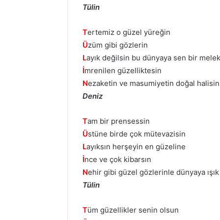
Tülin
T
ertemiz o güzel yüreğin
Ü
züm gibi gözlerin
L
ayık değilsin bu dünyaya sen bir mele
İ
mrenilen güzelliktesin
N
ezaketin ve masumiyetin doğal halisin
Deniz
T
am bir prensessin
Ü
stüne birde çok mütevazisin
L
ayıksın herşeyin en güzeline
İ
nce ve çok kibarsın
N
ehir gibi güzel gözlerinle dünyaya ışık
Tülin
T
üm güzellikler senin olsun