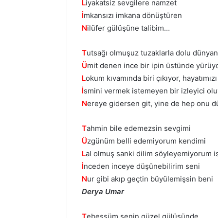
L
iyakatsiz sevgilere namzet
İ
mkansızı imkana dönüştüren
N
ilüfer gülüşüne talibim…
T
utsağı olmuşuz tuzaklarla dolu dünyan
Ü
mit denen ince bir ipin üstünde yürü
L
okum kıvamında biri çıkıyor, hayatımız
İ
smini vermek istemeyen bir izleyici ol
N
ereye gidersen git, yine de hep onu 
T
ahmin bile edemezsin sevgimi
Ü
zgünüm belli edemiyorum kendimi
L
al olmuş sanki dilim söyleyemiyorum i
İ
nceden inceye düşünebilirim seni
N
ur gibi akıp geçtin büyülemişsin beni
Derya Umar
T
ebessüm senin güzel gülüşünde