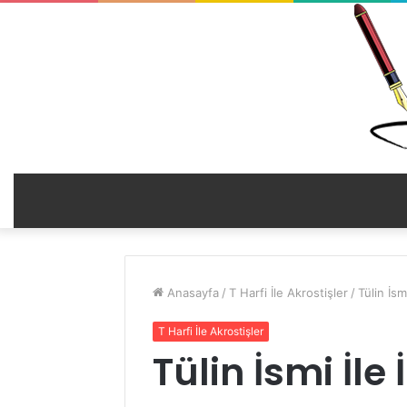
Anasayfa
/
T Harfi İle Akrostişler
/
Tülin İsmi
T Harfi İle Akrostişler
Tülin İsmi İle 