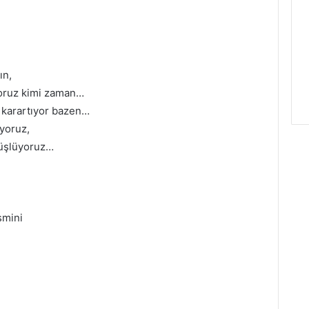
ın,
yoruz kimi zaman…
ı karartıyor bazen…
uyoruz,
düşlüyoruz…
smini