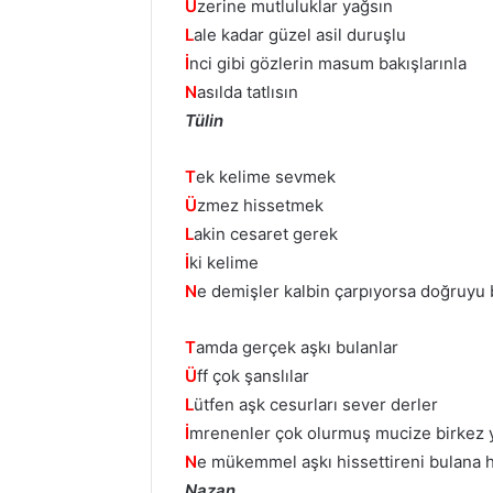
Ü
zerine mutluluklar yağsın
L
ale kadar güzel asil duruşlu
İ
nci gibi gözlerin masum bakışlarınla
N
asılda tatlısın
Tülin
T
ek kelime sevmek
Ü
zmez hissetmek
L
akin cesaret gerek
İ
ki kelime
N
e demişler kalbin çarpıyorsa doğruy
T
amda gerçek aşkı bulanlar
Ü
ff çok şanslılar
L
ütfen aşk cesurları sever derler
İ
mrenenler çok olurmuş mucize birkez y
N
e mükemmel aşkı hissettireni bulana h
Nazan