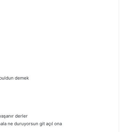
u buldun demek
aşanır derler
ala ne duruyorsun git açıl ona