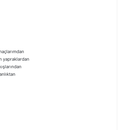
amaçlarımdan
um yapraklardan
kışlarından
anlıktan