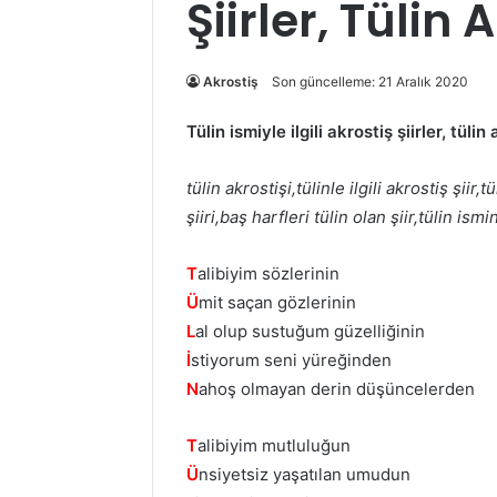
Şiirler, Tülin 
Akrostiş
Son güncelleme: 21 Aralık 2020
Tülin ismiyle ilgili akrostiş şiirler, tülin
tülin akrostişi,tülinle ilgili akrostiş şiir
şiiri,baş harfleri tülin olan şiir,tülin ismin
T
alibiyim sözlerinin
Ü
mit saçan gözlerinin
L
al olup sustuğum güzelliğinin
İ
stiyorum seni yüreğinden
N
ahoş olmayan derin düşüncelerden
T
alibiyim mutluluğun
Ü
nsiyetsiz yaşatılan umudun