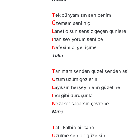
T
ek dünyam sın sen benim
Ü
zemem seni hiç
L
anet olsun sensiz geçen günlere
İ
nan seviyorum seni be
N
efesim ol gel içime
Tülin
T
anımam senden güzel senden asil
Ü
züm üzüm gözlerin
L
ayıksın herşeyin enn güzeline
İ
nci gibi duruşunla
N
ezaket saçarsın çevrene
Mine
T
atlı kalbin bir tane
Ü
zülme sen bir güzelsin