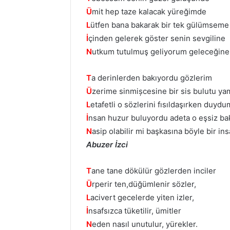
Ü
mit hep taze kalacak yüreğimde
L
ütfen bana bakarak bir tek gülümseme
İ
çinden gelerek göster senin sevgiline
N
utkum tutulmuş geliyorum geleceğine
T
a derinlerden bakıyordu gözlerim
Ü
zerime sinmișcesine bir sis bulutu y
L
etafetli o sözlerini fısıldaşırken duyd
İ
nsan huzur buluyordu adeta o eşsiz ba
N
asip olabilir mi başkasına böyle bir ins
Abuzer İzci
T
ane tane dökülür gözlerden inciler
Ü
rperir ten,düğümlenir sözler,
L
acivert gecelerde yiten izler,
İ
nsafsızca tüketilir, ümitler
N
eden nasıl unutulur, yürekler.