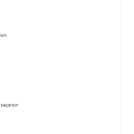
ksin
 saçarsın