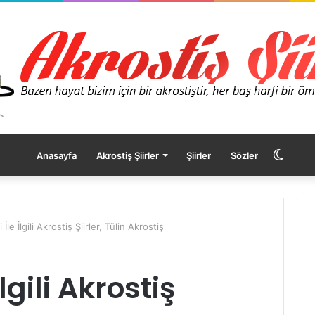
Dış
Anasayfa
Akrostiş Şiirler
Şiirler
Sözler
görü
 İle İlgili Akrostiş Şiirler, Tülin Akrostiş
değişt
İlgili Akrostiş