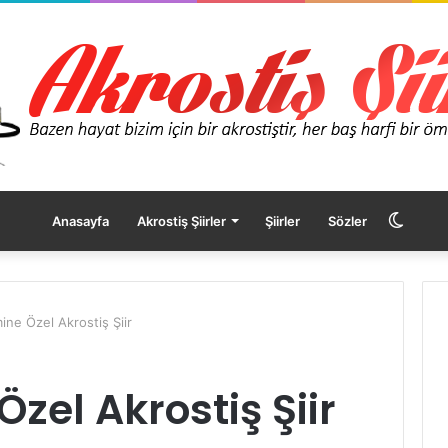
Dış
Anasayfa
Akrostiş Şiirler
Şiirler
Sözler
görü
ine Özel Akrostiş Şiir
değişt
zel Akrostiş Şiir