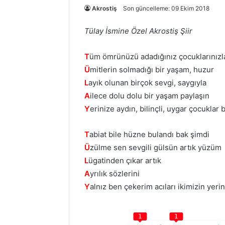
Akrostiş
Son güncelleme: 09 Ekim 2018
Tülay İsmine Özel Akrostiş Şiir
T
üm ömrünüzü adadığınız çocuklarınızl
Ü
mitlerin solmadığı bir yaşam, huzur
L
ayık olunan birçok sevgi, saygıyla
A
ilece dolu dolu bir yaşam paylaşın
Y
erinize aydın, bilinçli, uygar çocuklar b
T
abiat bile hüzne bulandı bak şimdi
Ü
zülme sen sevgili gülsün artık yüzüm
L
ügatinden çıkar artık
A
yrılık sözlerini
Y
alnız ben çekerim acıları ikimizin yeri
1
1