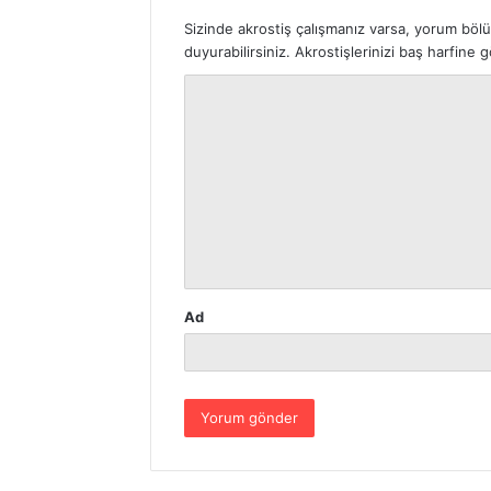
Sizinde akrostiş çalışmanız varsa, yorum böl
duyurabilirsiniz. Akrostişlerinizi baş harfine
Y
o
r
u
m
*
Ad