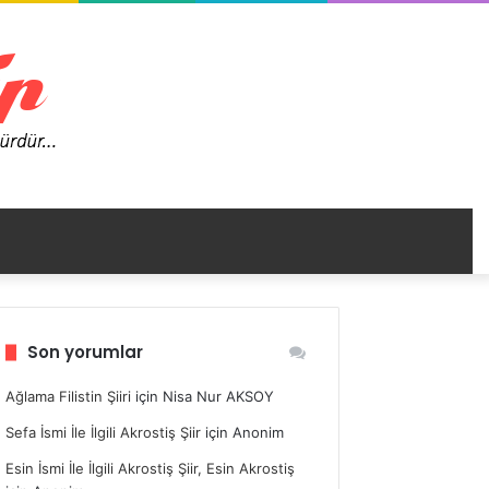
nümü
Son yorumlar
ir
Ağlama Filistin Şiiri
için
Nisa Nur AKSOY
Sefa İsmi İle İlgili Akrostiş Şiir
için
Anonim
Esin İsmi İle İlgili Akrostiş Şiir, Esin Akrostiş