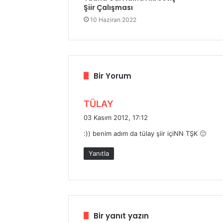
Şiir Çalışması
10 Haziran 2022
Bir Yorum
d
TÜLAY
e
03 Kasım 2012, 17:12
d
:)) benim adım da tülay şiir içiNN TŞK 🙂
i
k
Yanıtla
i
:
Bir yanıt yazın