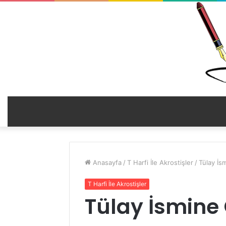
Anasayfa
/
T Harfi İle Akrostişler
/
Tülay İsm
T Harfi İle Akrostişler
Tülay İsmine Ö