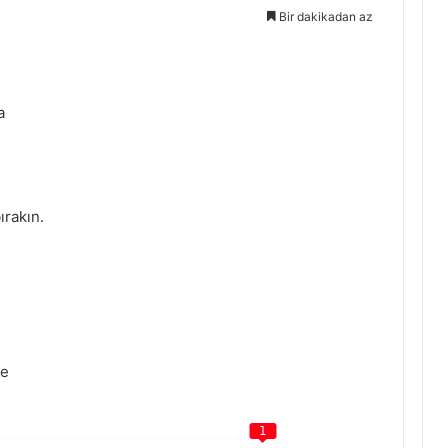
Bir dakikadan az
a
ırakın.
ne
1