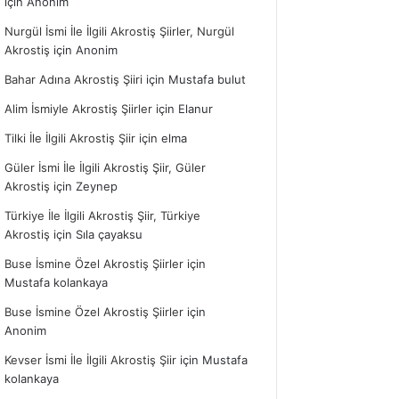
için
Anonim
Nurgül İsmi İle İlgili Akrostiş Şiirler, Nurgül
Akrostiş
için
Anonim
Bahar Adına Akrostiş Şiiri
için
Mustafa bulut
Alim İsmiyle Akrostiş Şiirler
için
Elanur
Tilki İle İlgili Akrostiş Şiir
için
elma
Güler İsmi İle İlgili Akrostiş Şiir, Güler
Akrostiş
için
Zeynep
Türkiye İle İlgili Akrostiş Şiir, Türkiye
Akrostiş
için
Sıla çayaksu
Buse İsmine Özel Akrostiş Şiirler
için
Mustafa kolankaya
Buse İsmine Özel Akrostiş Şiirler
için
Anonim
Kevser İsmi İle İlgili Akrostiş Şiir
için
Mustafa
kolankaya