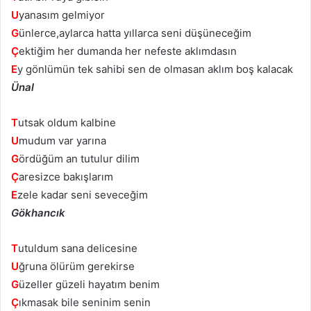
U
yanasım gelmiyor
G
ünlerce,aylarca hatta yıllarca seni düşüneceğim
Ç
ektiğim her dumanda her nefeste aklımdasın
E
y gönlümün tek sahibi sen de olmasan aklım boş kalacak
Ünal
T
utsak oldum kalbine
U
mudum var yarına
G
ördüğüm an tutulur dilim
Ç
aresizce bakışlarım
E
zele kadar seni seveceğim
Gökhancık
T
utuldum sana delicesine
U
ğruna ölürüm gerekirse
G
üzeller güzeli hayatım benim
Ç
ıkmasak bile seninim senin