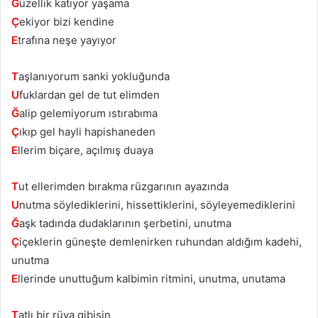
G
üzellik katıyor yaşama
Ç
ekiyor bizi kendine
E
trafına neşe yayıyor
T
aşlanıyorum sanki yokluğunda
U
fuklardan gel de tut elimden
Ğ
alip gelemiyorum ıstırabıma
Ç
ıkıp gel hayli hapishaneden
E
llerim biçare, açılmış duaya
T
ut ellerimden bırakma rüzgarının ayazında
U
nutma söylediklerini, hissettiklerini, söyleyemediklerini
Ğ
aşk tadında dudaklarının şerbetini, unutma
Ç
içeklerin güneşte demlenirken ruhundan aldığım kadehi,
unutma
E
llerinde unuttuğum kalbimin ritmini, unutma, unutama
T
atlı bir rüya gibisin