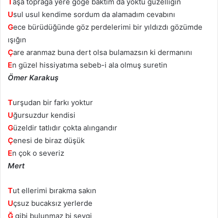
T
aşa toprağa yere göğe baktım da yoktu güzelliğin
U
sul usul kendime sordum da alamadım cevabını
G
ece bürüdüğünde göz perdelerimi bir yıldızdı gözümde
ışığın
Ç
are aranmaz buna dert olsa bulamazsın ki dermanını
E
n güzel hissiyatıma sebeb-i ala olmuş suretin
Ömer Karakuş
T
urşudan bir farkı yoktur
U
ğursuzdur kendisi
G
üzeldir tatlıdır çokta alıngandır
Ç
enesi de biraz düşük
E
n çok o severiz
Mert
T
ut ellerimi bırakma sakın
U
çsuz bucaksız yerlerde
Ğ
gibi bulunmaz bi sevgi