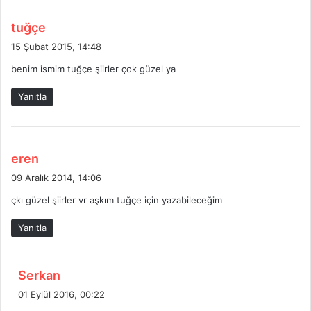
d
tuğçe
e
15 Şubat 2015, 14:48
d
benim ismim tuğçe şiirler çok güzel ya
i
k
Yanıtla
i
:
d
eren
e
09 Aralık 2014, 14:06
d
çkı güzel şiirler vr aşkım tuğçe için yazabileceğim
i
k
Yanıtla
i
:
d
Serkan
e
01 Eylül 2016, 00:22
d