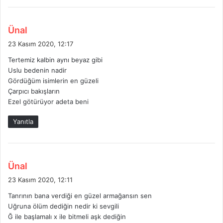
d
Ünal
e
23 Kasım 2020, 12:17
d
Tertemiz kalbin aynı beyaz gibi
i
Uslu bedenin nadir
k
Gördüğüm isimlerin en güzeli
i
Çarpıcı bakışların
:
Ezel götürüyor adeta beni
Yanıtla
d
Ünal
e
23 Kasım 2020, 12:11
d
Tanrının bana verdiği en güzel armağansın sen
i
Uğruna ölüm dediğin nedir ki sevgili
k
Ğ ile başlamalı x ile bitmeli aşk dediğin
i