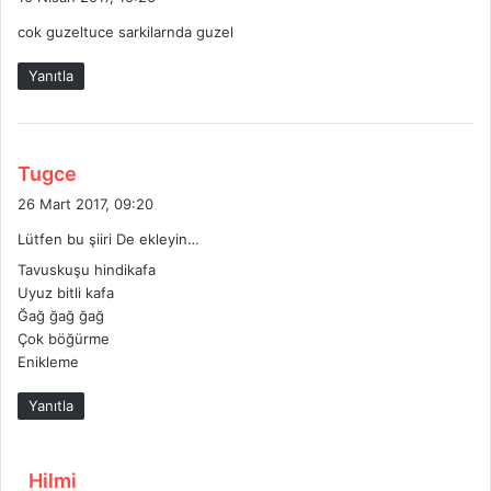
d
cok guzeltuce sarkilarnda guzel
i
k
Yanıtla
i
:
d
Tugce
e
26 Mart 2017, 09:20
d
Lütfen bu şiiri De ekleyin…
i
Tavuskuşu hindikafa
k
Uyuz bitli kafa
i
Ğağ ğağ ğağ
:
Çok böğürme
Enikleme
Yanıtla
d
Hilmi