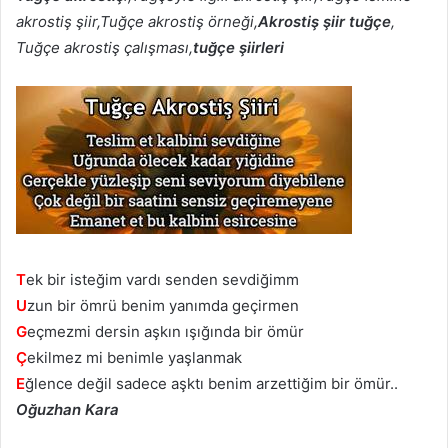
akrostiş şiir,Tuğçe akrostiş örneği,
Akrostiş şiir tuğçe
,
Tuğçe akrostiş çalışması,
tuğçe şiirleri
T
ek bir isteğim vardı senden sevdiğimm
U
zun bir ömrü benim yanımda geçirmen
G
eçmezmi dersin aşkın ışığında bir ömür
Ç
ekilmez mi benimle yaşlanmak
E
ğlence değil sadece aşktı benim arzettiğim bir ömür..
Oğuzhan Kara