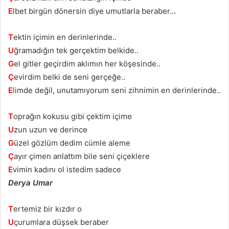
E
lbet birgün dönersin diye umutlarla beraber…
T
ektin içimin en derinlerinde..
U
ğramadığın tek gerçektim belkide..
G
el gitler geçirdim aklımın her köşesinde..
Ç
evirdim belki de seni gerçeğe..
E
limde değil, unutamıyorum seni zihnimin en derinlerinde..
T
oprağın kokusu gibi çektim içime
U
zun uzun ve derince
G
üzel gözlüm dedim cümle aleme
Ç
ayır çimen anlattım bile seni çiçeklere
E
vimin kadını ol istedim sadece
Derya Umar
T
ertemiz bir kızdır o
U
çurumlara düşsek beraber