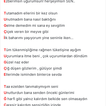
E
zberimsin uğurumsun! herşeyimsin SEN..
T
utamadım ellerini bir kez olsun
U
nutmadım bana nasıl baktığını
G
elme demedim mi sana ey sevgilim
Ç
içek veren bir meyve gibi
İ
lk baharımı yaşıyorum yine seninle iken…
T
üm tükenmişliğime rağmen tüketişine aşığım
U
çurumlara itme beni , çok uçurumlardan döndüm
G
üzel naz eder
Ç
iğ düşen gözlerim , gülüyor şimdi
E
llerimde isminden binlerce sevda
T
aa ezelden tanımalıymışım seni
U
nutturdun bana senden önceki günlerimi
Ğ
harfi gibi yalnız kalırdım belkide sen olmasaydın
Ç
aresiz kalırdım sensizliğin içinde