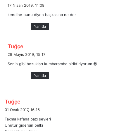
e
17 Nisan 2019, 11:08
d
kendine bunu diyen başkasına ne der
i
k
Yanıtla
i
:
d
Tuğçe
e
29 Mayıs 2019, 15:17
d
Senin gibi bozukları kumbaramba biriktiriyorum 😎
i
k
Yanıtla
i
:
d
Tuğçe
e
01 Ocak 2017, 16:16
d
Takma kafana bazı şeyleri
i
Unutur gidersin belki
k