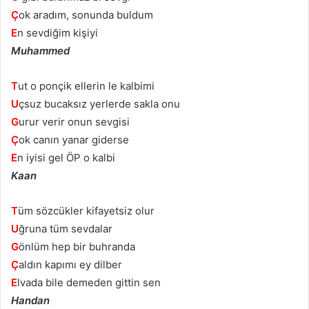
Ç
ok aradım, sonunda buldum
E
n sevdiğim kişiyi
Muhammed
T
ut o ponçik ellerin le kalbimi
U
çsuz bucaksız yerlerde sakla onu
G
urur verir onun sevgisi
Ç
ok canın yanar giderse
E
n iyisi gel ÖP o kalbi
Kaan
T
üm sözcükler kifayetsiz olur
U
ğruna tüm sevdalar
G
önlüm hep bir buhranda
Ç
aldın kapımı ey dilber
E
lvada bile demeden gittin sen
Handan