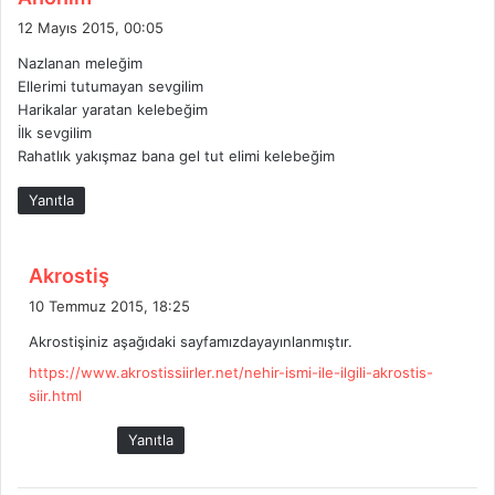
e
12 Mayıs 2015, 00:05
d
Nazlanan meleğim
i
Ellerimi tutumayan sevgilim
k
Harikalar yaratan kelebeğim
i
İlk sevgilim
:
Rahatlık yakışmaz bana gel tut elimi kelebeğim
Yanıtla
d
Akrostiş
e
10 Temmuz 2015, 18:25
d
Akrostişiniz aşağıdaki sayfamızdayayınlanmıştır.
i
https://www.akrostissiirler.net/nehir-ismi-ile-ilgili-akrostis-
k
siir.html
i
:
Yanıtla