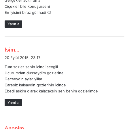
Gerçekler acıtır ama
i
Çiçekler bile konuşurseni
:
En iyisimi biraz gül hadi 😉
Yanıtla
d
İsim...
e
20 Eylül 2015, 23:17
d
Tum sozler senin icindi sevgili
i
Ucurumdan dusseydim gozlerine
k
Gecseydin aylar yillar
i
Çaresiz kalsaydin gozlerinin icinde
:
Ebedi askim olarak kalacaksin sen benim gozlerimde
Yanıtla
d
Anonim