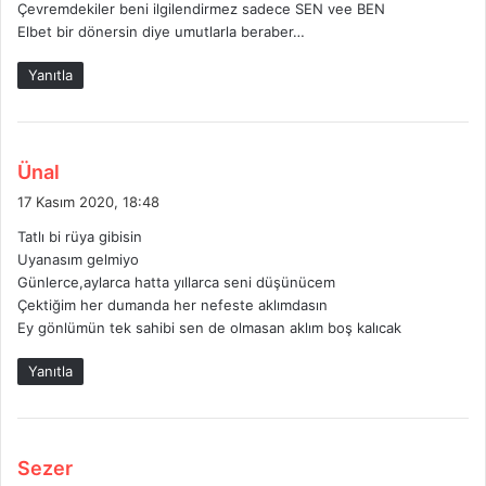
Çevremdekiler beni ilgilendirmez sadece SEN vee BEN
:
Elbet bir dönersin diye umutlarla beraber…
Yanıtla
d
Ünal
e
17 Kasım 2020, 18:48
d
Tatlı bi rüya gibisin
i
Uyanasım gelmiyo
k
Günlerce,aylarca hatta yıllarca seni düşünücem
i
Çektiğim her dumanda her nefeste aklımdasın
:
Ey gönlümün tek sahibi sen de olmasan aklım boş kalıcak
Yanıtla
d
Sezer