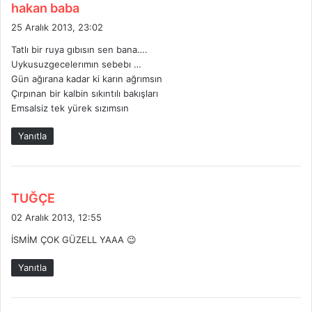
d
hakan baba
e
25 Aralık 2013, 23:02
d
Tatlı bir ruya gıbısın sen bana….
i
Uykusuzgecelerımın sebebı …
k
Gün ağırana kadar ki karın ağrımsın
i
Çırpınan bir kalbin sıkıntılı bakışları
:
Emsalsiz tek yürek sızımsın
Yanıtla
d
TUĞÇE
e
02 Aralık 2013, 12:55
d
İSMİM ÇOK GÜZELL YAAA 😉
i
k
Yanıtla
i
: