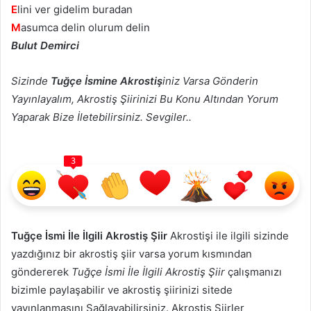
E
lini ver gidelim buradan
M
asumca delin olurum delin
Bulut Demirci
Sizinde
Tuğçe İsmine Akrostiş
iniz Varsa Gönderin
Yayınlayalım, Akrostiş Şiirinizi Bu Konu Altından Yorum
Yaparak Bize İletebilirsiniz. Sevgiler..
3
Tuğçe İsmi İle İlgili Akrostiş Şiir
Akrostişi ile ilgili sizinde
yazdığınız bir akrostiş şiir varsa yorum kısmından
göndererek
Tuğçe İsmi İle İlgili Akrostiş Şiir
çalışmanızı
bizimle paylaşabilir ve akrostiş şiirinizi sitede
yayınlanmasını Sağlayabilirsiniz.
Akrostiş Şiirler