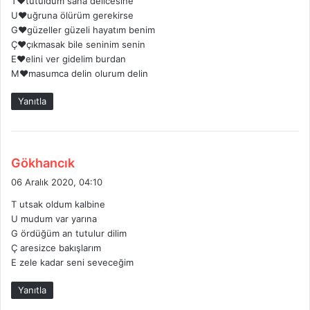
T❤️tutuldum sana delicesine
i
U❤️uğruna ölürüm gerekirse
k
G❤️güzeller güzeli hayatım benim
i
Ç❤️çıkmasak bile seninim senin
:
E❤️elini ver gidelim burdan
M❤️masumca delin olurum delin
Yanıtla
d
Gökhancık
e
06 Aralık 2020, 04:10
d
T utsak oldum kalbine
i
U mudum var yarına
k
G ördüğüm an tutulur dilim
i
Ç aresizce bakışlarım
:
E zele kadar seni seveceğim
Yanıtla