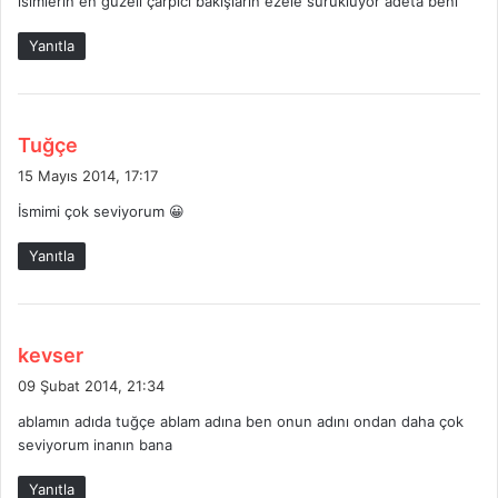
isimlerin en güzeli çarpıcı bakışların ezele sürüklüyor adeta beni
k
i
Yanıtla
:
d
Tuğçe
e
15 Mayıs 2014, 17:17
d
İsmimi çok seviyorum 😀
i
k
Yanıtla
i
:
d
kevser
e
09 Şubat 2014, 21:34
d
ablamın adıda tuğçe ablam adına ben onun adını ondan daha çok
i
seviyorum inanın bana
k
i
Yanıtla