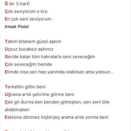
Ğ
dir 3.harfi
Ç
ok seviyorum o kızı
E
n çok seni seviyorum .
Irmak Polat
T
atlım bitanem güzel aşkım
U
çsuz bucaksız aşkımız
G
eride kalan tüm hatıralarla seni seveceğim
Ç
ok seveceğim hemde
E
limde olsa sen hep yanımda olabilsen ama yoksun…
T
erkettin gittin beni
U
ğrama artık şehrime görme beni
Ç
ek git durma ben benden gitmişken, sen seni bile
aldatmışken
E
skisine dönmez hiçbirşey arama artık sorma beni