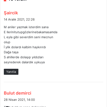
d
Şaircik
e
14 Aralık 2021, 22:26
d
M aniler yazmak isterdim sana
i
E llerinitutupgözlerinebakamasamda
k
L eyla gibi severdim seni mecnun
i
olup
:
İ ylik dolardı kalbim haykırırdı
Dağa taşa
S ahillerde dolaşıp yıldızları
seyrederek dalardık uykuya
Yanıtla
d
Bulut demirci
e
28 Nisan 2021, 14:00
d