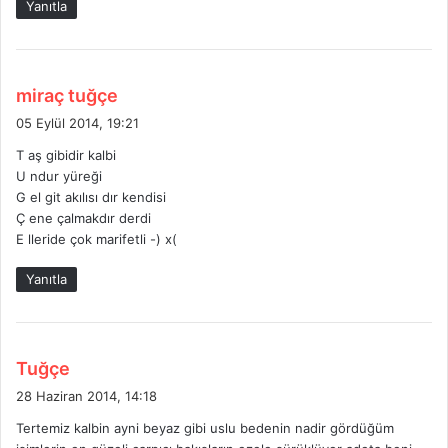
Yanıtla
:
d
miraç tuğçe
e
05 Eylül 2014, 19:21
d
T aş gibidir kalbi
i
U ndur yüreği
k
G el git akılısı dır kendisi
i
Ç ene çalmakdır derdi
:
E lleride çok marifetli -) x(
Yanıtla
d
Tuğçe
e
28 Haziran 2014, 14:18
d
Tertemiz kalbin ayni beyaz gibi uslu bedenin nadir gördüğüm
i