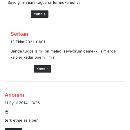
Sevdigimin ismi tugce siirler mukemel ya
i
k
Yanıtla
i
:
d
Serkan
e
12 Ekim 2021, 01:01
d
Bende tugce isimli bir melegi seviyorum demekki isimlerde
i
kalpler kadar onemli imis
k
i
Yanıtla
:
d
Anonim
e
11 Eylül 2014, 13:26
d
😎
i
terk etme asla beni
k
i