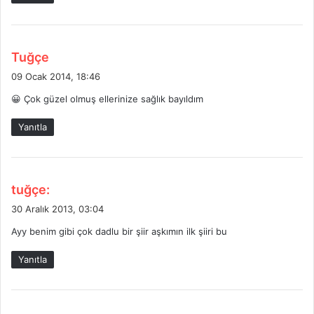
:
d
Tuğçe
e
09 Ocak 2014, 18:46
d
😀 Çok güzel olmuş ellerinize sağlık bayıldım
i
k
Yanıtla
i
:
d
tuğçe:
e
30 Aralık 2013, 03:04
d
Ayy benim gibi çok dadlu bir şiir aşkımın ilk şiiri bu
i
k
Yanıtla
i
: