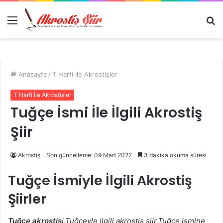
Menü
A
y
...
Anasayfa
/
T Harfi İle Akrostişler
T Harfi İle Akrostişler
Tuğçe İsmi İle İlgili Akrostiş
Şiir
Akrostiş
Son güncelleme: 09 Mart 2022
3 dakika okuma süresi
Tuğçe İsmiyle İlgili Akrostiş
Şiirler
Tuğçe akrostiş
i,Tuğçeyle ilgili akrostiş şiir,Tuğçe ismine