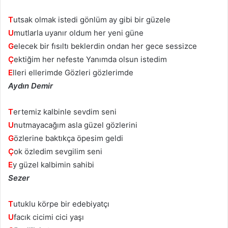
T
utsak olmak istedi gönlüm ay gibi bir güzele
U
mutlarla uyanır oldum her yeni güne
G
elecek bir fısıltı beklerdin ondan her gece sessizce
Ç
ektiğim her nefeste Yanımda olsun istedim
E
lleri ellerimde Gözleri gözlerimde
Aydın Demir
T
ertemiz kalbinle sevdim seni
U
nutmayacağım asla güzel gözlerini
G
özlerine baktıkça öpesim geldi
Ç
ok özledim sevgilim seni
E
y güzel kalbimin sahibi
Sezer
T
utuklu körpe bir edebiyatçı
U
facık cicimi cici yaşı