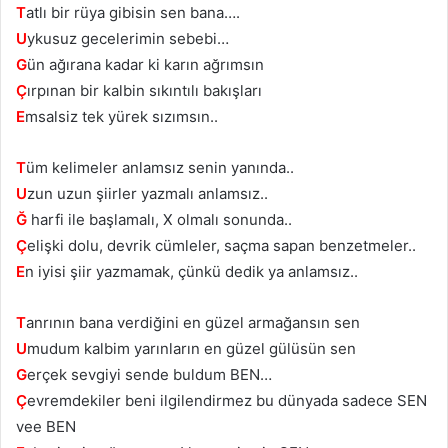
T
atlı bir rüya gibisin sen bana….
U
ykusuz gecelerimin sebebi…
G
ün ağırana kadar ki karın ağrımsın
Ç
ırpınan bir kalbin sıkıntılı bakışları
E
msalsiz tek yürek sızımsın..
T
üm kelimeler anlamsız senin yanında..
U
zun uzun şiirler yazmalı anlamsız..
Ğ
harfi ile başlamalı, X olmalı sonunda..
Ç
elişki dolu, devrik cümleler, saçma sapan benzetmeler..
E
n iyisi şiir yazmamak, çünkü dedik ya anlamsız..
T
anrının bana verdiğini en güzel armağansın sen
U
mudum kalbim yarınların en güzel gülüsün sen
G
erçek sevgiyi sende buldum BEN…
Ç
evremdekiler beni ilgilendirmez bu dünyada sadece SEN
vee BEN