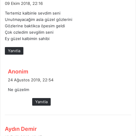
e
09 Ekim 2018, 22:16
d
Tertemiz kalbinle sevdim seni
i
Unutmayacağim asla güzel gözlerini
k
Gözlerine baktikca öpesim geldi
i
Çok ozledim sevgilim seni
:
Ey güzel kalbimin sahibi
Yanıtla
d
Anonim
e
24 Ağustos 2019, 22:54
d
Ne güzelim
i
k
Yanıtla
i
:
d
Aydın Demir
e