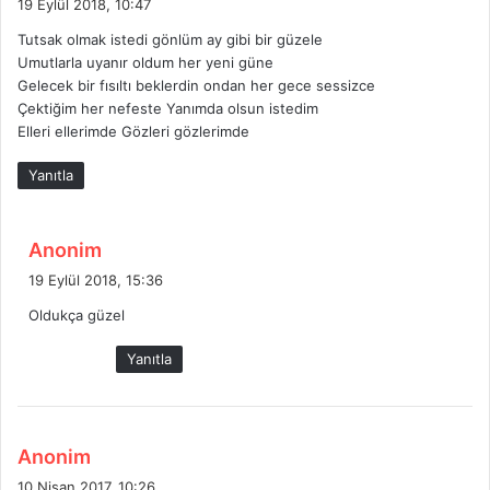
19 Eylül 2018, 10:47
d
Tutsak olmak istedi gönlüm ay gibi bir güzele
i
Umutlarla uyanır oldum her yeni güne
k
Gelecek bir fısıltı beklerdin ondan her gece sessizce
i
Çektiğim her nefeste Yanımda olsun istedim
:
Elleri ellerimde Gözleri gözlerimde
Yanıtla
d
Anonim
e
19 Eylül 2018, 15:36
d
Oldukça güzel
i
k
Yanıtla
i
:
d
Anonim
e
10 Nisan 2017, 10:26