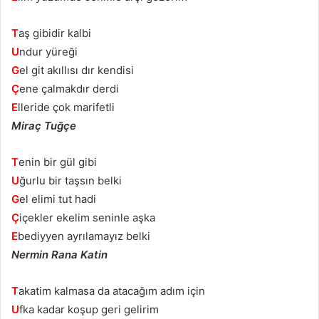
T
aş gibidir kalbi
U
ndur yüreği
G
el git akıllısı dır kendisi
Ç
ene çalmakdır derdi
E
lleride çok marifetli
Miraç Tuğçe
T
enin bir gül gibi
U
ğurlu bir taşsın belki
G
el elimi tut hadi
Ç
içekler ekelim seninle aşka
E
bediyyen ayrılamayız belki
Nermin Rana Katin
T
akatim kalmasa da atacağım adım için
U
fka kadar koşup geri gelirim