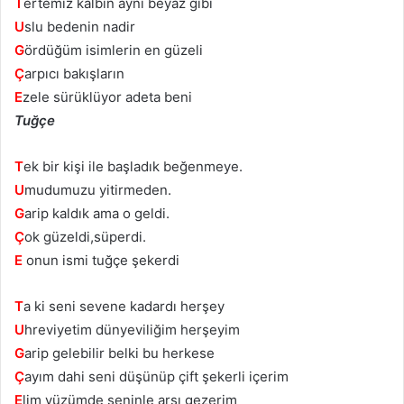
T
ertemiz kalbin ayni beyaz gibi
U
slu bedenin nadir
G
ördüğüm isimlerin en güzeli
Ç
arpıcı bakışların
E
zele sürüklüyor adeta beni
Tuğçe
T
ek bir kişi ile başladık beğenmeye.
U
mudumuzu yitirmeden.
G
arip kaldık ama o geldi.
Ç
ok güzeldi,süperdi.
E
onun ismi tuğçe şekerdi
T
a ki seni sevene kadardı herşey
U
hreviyetim dünyeviliğim herşeyim
G
arip gelebilir belki bu herkese
Ç
ayım dahi seni düşünüp çift şekerli içerim
E
lim yüzümde seninle arşı gezerim