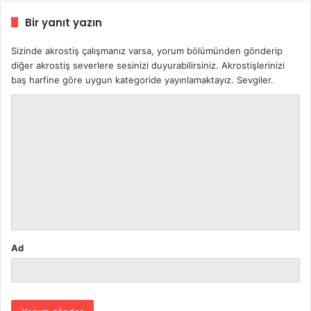
Bir yanıt yazın
Sizinde akrostiş çalışmanız varsa, yorum bölümünden gönderip
diğer akrostiş severlere sesinizi duyurabilirsiniz. Akrostişlerinizi
baş harfine göre uygun kategoride yayınlamaktayız. Sevgiler.
Y
o
r
u
m
*
Ad