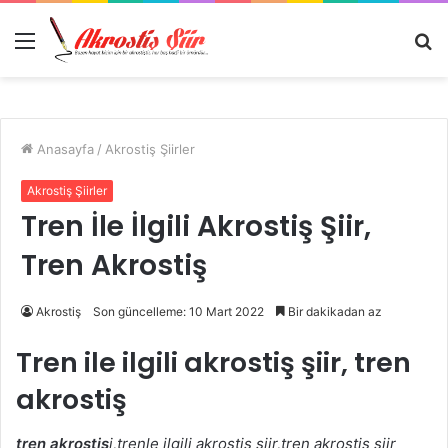
Menü
A
y
...
Anasayfa
/
Akrostiş Şiirler
Akrostiş Şiirler
Tren İle İlgili Akrostiş Şiir,
Tren Akrostiş
Akrostiş
Son güncelleme: 10 Mart 2022
Bir dakikadan az
Tren ile ilgili akrostiş şiir, tren
akrostiş
tren akrostiş
i,trenle ilgili akrostiş şiir,tren akrostiş şiir