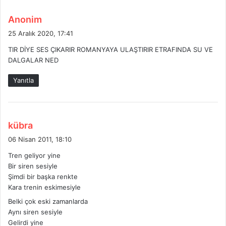
d
Anonim
e
25 Aralık 2020, 17:41
d
TIR DİYE SES ÇIKARIR ROMANYAYA ULAŞTIRIR ETRAFINDA SU VE
i
DALGALAR NED
k
i
Yanıtla
:
d
kübra
e
06 Nisan 2011, 18:10
d
Tren geliyor yine
i
Bir siren sesiyle
k
Şimdi bir başka renkte
i
Kara trenin eskimesiyle
:
Belki çok eski zamanlarda
Aynı siren sesiyle
Gelirdi yine