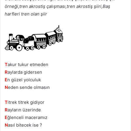
örneği,tren akrostiş çalışması,tren akrostiş şiiri,Baş
harfleri tren olan şiir
T
akur tukur etmeden
R
aylarda gidersen
E
n güzel yolculuk
N
eden sende olmasın
T
itrek titrek gidiyor
R
ayların üzerinde
E
ğlenceli maceramız
N
asıl bitecek ise ?