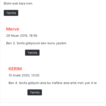
Bizim eski kara tren
Yanıtla
d
Merve
e
29 Nisan 2019, 18:56
d
Ben 3. Sınıfa gidiyorum ben bunu yazdım
i
k
Yanıtla
i
:
d
KERIM
e
10 Aralık 2020, 13:00
d
Ben 4. Sınıfa gidiyom ama bu trafikte ama artık tren yok 4 te
i
k
Yanıtla
i
: