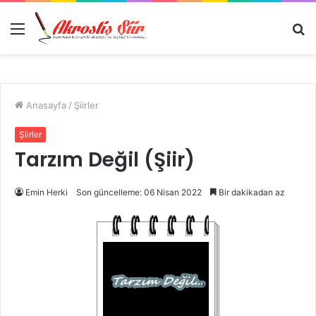
Menü
A
y
...
Anasayfa
/
Şiirler
Şiirler
Tarzım Değil (Şiir)
Emin Herki
Son güncelleme: 06 Nisan 2022
Bir dakikadan az