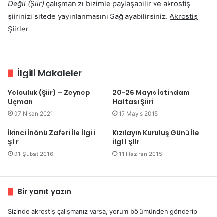
Değil (Şiir)
çalışmanızı bizimle paylaşabilir ve akrostiş
şiirinizi sitede yayınlanmasını Sağlayabilirsiniz.
Akrostiş
Şiirler
İlgili Makaleler
Yolculuk (Şiir) – Zeynep
20-26 Mayıs İstihdam
Uçman
Haftası Şiiri
07 Nisan 2021
17 Mayıs 2015
İkinci İnönü Zaferi İle İlgili
Kızılayın Kuruluş Günü İle
Şiir
İlgili Şiir
01 Şubat 2016
11 Haziran 2015
Bir yanıt yazın
Sizinde akrostiş çalışmanız varsa, yorum bölümünden gönderip