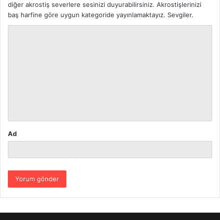
diğer akrostiş severlere sesinizi duyurabilirsiniz. Akrostişlerinizi
baş harfine göre uygun kategoride yayınlamaktayız. Sevgiler.
Y
o
r
u
m
*
Ad