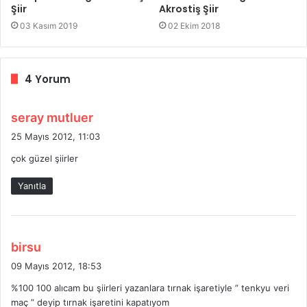
Şiir
Akrostiş Şiir
03 Kasım 2019
02 Ekim 2018
4 Yorum
d
seray mutluer
e
25 Mayıs 2012, 11:03
d
çok güzel şiirler
i
k
Yanıtla
i
:
d
birsu
e
09 Mayıs 2012, 18:53
d
%100 100 alıcam bu şiirleri yazanlara tırnak işaretiyle ” tenkyu veri
i
maç ” deyip tırnak işaretini kapatıyom
k