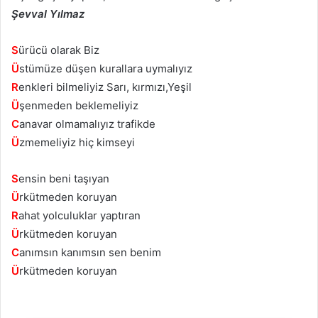
Şevval Yılmaz
S
ürücü olarak Biz
Ü
stümüze düşen kurallara uymalıyız
R
enkleri bilmeliyiz Sarı, kırmızı,Yeşil
Ü
şenmeden beklemeliyiz
C
anavar olmamalıyız trafikde
Ü
zmemeliyiz hiç kimseyi
S
ensin beni taşıyan
Ü
rkütmeden koruyan
R
ahat yolculuklar yaptıran
Ü
rkütmeden koruyan
C
anımsın kanımsın sen benim
Ü
rkütmeden koruyan