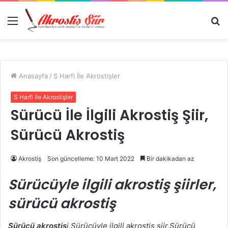
Menü
A
y
...
Anasayfa
/
S Harfi İle Akrostişler
S Harfi İle Akrostişler
Sürücü İle İlgili Akrostiş Şiir,
Sürücü Akrostiş
Akrostiş
Son güncelleme: 10 Mart 2022
Bir dakikadan az
Sürücüyle ilgili akrostiş şiirler,
sürücü akrostiş
Sürücü akrostiş
i,Sürücüyle ilgili akrostiş şiir,Sürücü