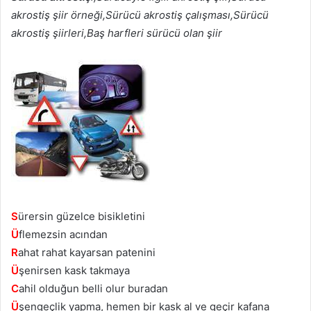
akrostiş şiir örneği,Sürücü akrostiş çalışması,Sürücü
akrostiş şiirleri,Baş harfleri sürücü olan şiir
S
ürersin güzelce bisikletini
Ü
flemezsin acından
R
ahat rahat kayarsan patenini
Ü
şenirsen kask takmaya
C
ahil olduğun belli olur buradan
Ü
şengeçlik yapma, hemen bir kask al ve geçir kafana