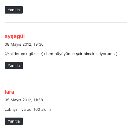
i
Yanıtla
:
d
ayşegül
e
08 Mayıs 2012, 19:36
d
🙂 şiirler çok güzel. :)) ben büyüyünce şair olmak istiyorum x(
i
k
Yanıtla
i
:
d
lara
e
05 Mayıs 2012, 11:58
d
çok işimi yaradı 100 aldım
i
k
Yanıtla
i
: