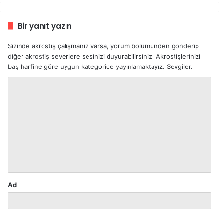
Bir yanıt yazın
Sizinde akrostiş çalışmanız varsa, yorum bölümünden gönderip
diğer akrostiş severlere sesinizi duyurabilirsiniz. Akrostişlerinizi
baş harfine göre uygun kategoride yayınlamaktayız. Sevgiler.
Y
o
r
u
m
*
Ad