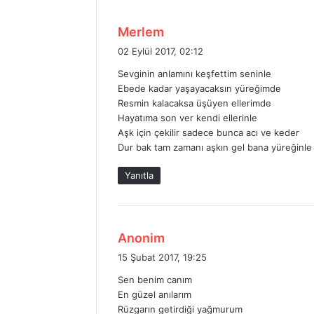
d
Merlem
e
02 Eylül 2017, 02:12
d
Sevginin anlamını keşfettim seninle
i
Ebede kadar yaşayacaksın yüreğimde
k
Resmin kalacaksa üşüyen ellerimde
i
Hayatıma son ver kendi ellerinle
:
Aşk için çekilir sadece bunca acı ve keder
Dur bak tam zamanı aşkın gel bana yüreğinle
Yanıtla
d
Anonim
e
15 Şubat 2017, 19:25
d
Sen benim canım
i
En güzel anılarım
k
Rüzgarın getirdiği yağmurum