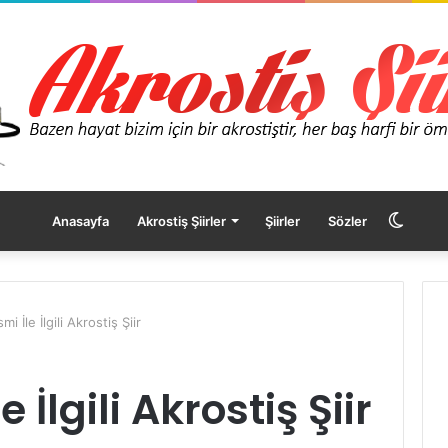
Dış
Anasayfa
Akrostiş Şiirler
Şiirler
Sözler
görü
mi İle İlgili Akrostiş Şiir
değişt
 İlgili Akrostiş Şiir