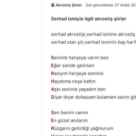
Akrostiş Şiirler
Son güncelleme: 07 Aralık 20
Serhad ismiyle ilgili akrostiş şiirler
serhad akrostişi,serhad ismine akrostiş ş
serhad olan şiir,serhad isminin baş harfle
S
eninle herşeye varım ben
E
ğer sende gelirsen
R
azıyım herşeye seninle
H
ayatıma neşe kattın
A
şkı seninle yaşadım ben
D
iyar diyar dolaşsam bulamam senin gib
S
en benim canım
E
n güzel anılarım
R
üzgarın getirdiği yağmurum