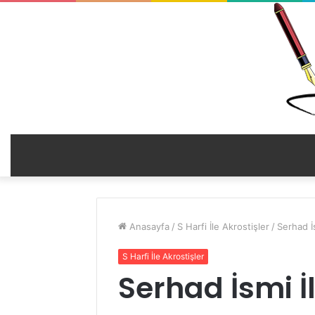
Anasayfa
/
S Harfi İle Akrostişler
/
Serhad İs
S Harfi İle Akrostişler
Serhad İsmi İle