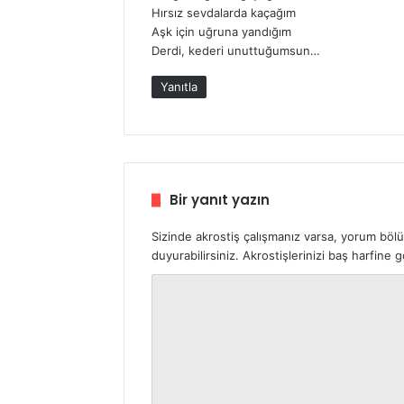
i
Hırsız sevdalarda kaçağım
:
Aşk için uğruna yandığım
Derdi, kederi unuttuğumsun…
Yanıtla
Bir yanıt yazın
Sizinde akrostiş çalışmanız varsa, yorum böl
duyurabilirsiniz. Akrostişlerinizi baş harfine
Y
o
r
u
m