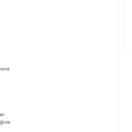
esine
der
ğinle