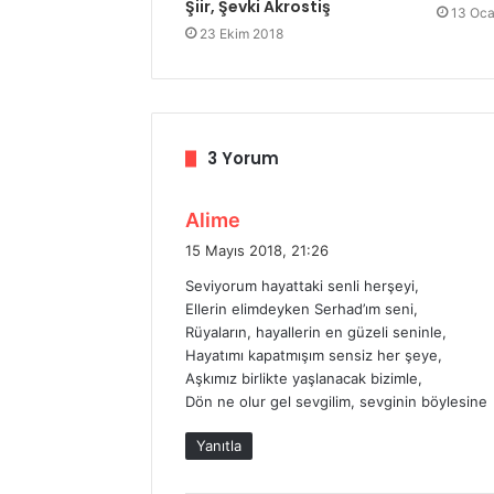
Şiir, Şevki Akrostiş
13 Oca
23 Ekim 2018
3 Yorum
d
Alime
e
15 Mayıs 2018, 21:26
d
Seviyorum hayattaki senli herşeyi,
i
Ellerin elimdeyken Serhad’ım seni,
k
Rüyaların, hayallerin en güzeli seninle,
i
Hayatımı kapatmışım sensiz her şeye,
:
Aşkımız birlikte yaşlanacak bizimle,
Dön ne olur gel sevgilim, sevginin böylesine
Yanıtla