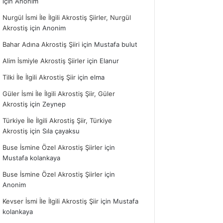
için
Anonim
Nurgül İsmi İle İlgili Akrostiş Şiirler, Nurgül
Akrostiş
için
Anonim
Bahar Adına Akrostiş Şiiri
için
Mustafa bulut
Alim İsmiyle Akrostiş Şiirler
için
Elanur
Tilki İle İlgili Akrostiş Şiir
için
elma
Güler İsmi İle İlgili Akrostiş Şiir, Güler
Akrostiş
için
Zeynep
Türkiye İle İlgili Akrostiş Şiir, Türkiye
Akrostiş
için
Sıla çayaksu
Buse İsmine Özel Akrostiş Şiirler
için
Mustafa kolankaya
Buse İsmine Özel Akrostiş Şiirler
için
Anonim
Kevser İsmi İle İlgili Akrostiş Şiir
için
Mustafa
kolankaya