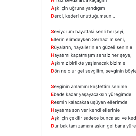
H
ırsız sevdalarda kaçağım
A
şk için uğruna yandığım
D
erdi, kederi unuttuğumsun…
S
eviyorum hayattaki senli herşeyi,
E
llerin elimdeyken Serhad’ım seni,
R
üyaların, hayallerin en güzeli seninle,
H
ayatımı kapatmışım sensiz her şeye,
A
şkımız birlikte yaşlanacak bizimle,
D
ön ne olur gel sevgilim, sevginin böyl
S
evginin anlamını keşfettim seninle
E
bede kadar yaşayacaksın yüreğimde
R
esmin kalacaksa üşüyen ellerimde
H
ayatıma son ver kendi ellerinle
A
şk için çekilir sadece bunca acı ve ke
D
ur bak tam zamanı aşkın gel bana yüre