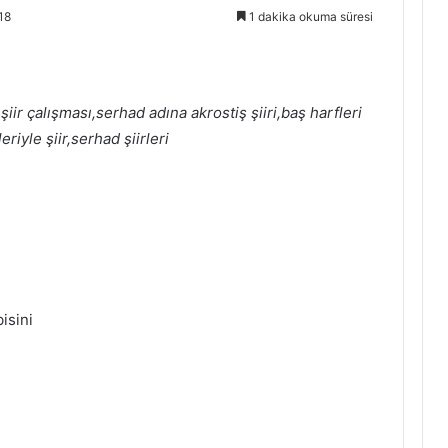
18
1 dakika okuma süresi
iir çalışması,serhad adına akrostiş şiiri,baş harfleri
riyle şiir,serhad şiirleri
isini