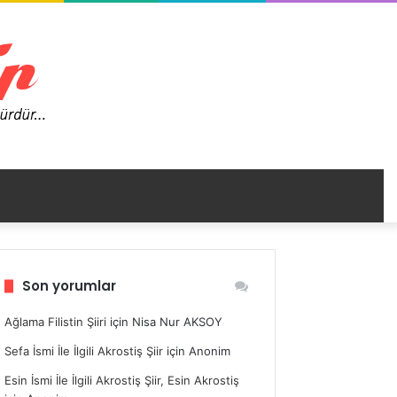
nümü
Son yorumlar
ir
Ağlama Filistin Şiiri
için
Nisa Nur AKSOY
Sefa İsmi İle İlgili Akrostiş Şiir
için
Anonim
Esin İsmi İle İlgili Akrostiş Şiir, Esin Akrostiş