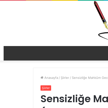
Anasayfa
/
Şiirler
/
Sensizliğe Mahkûm Gece
Şiirler
Sensizliğe M