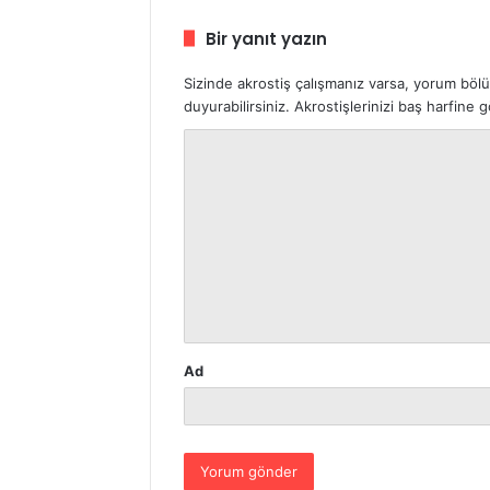
Bir yanıt yazın
Sizinde akrostiş çalışmanız varsa, yorum böl
duyurabilirsiniz. Akrostişlerinizi baş harfine
Y
o
r
u
m
*
Ad