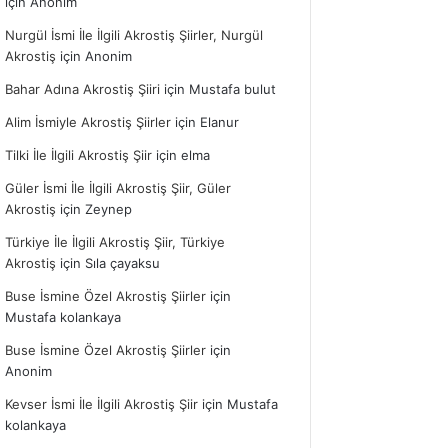
için
Anonim
Nurgül İsmi İle İlgili Akrostiş Şiirler, Nurgül
Akrostiş
için
Anonim
Bahar Adına Akrostiş Şiiri
için
Mustafa bulut
Alim İsmiyle Akrostiş Şiirler
için
Elanur
Tilki İle İlgili Akrostiş Şiir
için
elma
Güler İsmi İle İlgili Akrostiş Şiir, Güler
Akrostiş
için
Zeynep
Türkiye İle İlgili Akrostiş Şiir, Türkiye
Akrostiş
için
Sıla çayaksu
Buse İsmine Özel Akrostiş Şiirler
için
Mustafa kolankaya
Buse İsmine Özel Akrostiş Şiirler
için
Anonim
Kevser İsmi İle İlgili Akrostiş Şiir
için
Mustafa
kolankaya