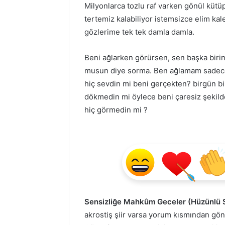
Milyonlarca tozlu raf varken gönül kütü
tertemiz kalabiliyor istemsizce elim ka
gözlerime tek tek damla damla.
Beni ağlarken görürsen, sen başka birin
musun diye sorma. Ben ağlamam sadece 
hiç sevdin mi beni gerçekten? birgün bi
dökmedin mi öylece beni çaresiz şekilde
hiç görmedin mi ?
Sensizliğe Mahkûm Geceler (Hüzünlü 
akrostiş şiir varsa yorum kısmından g