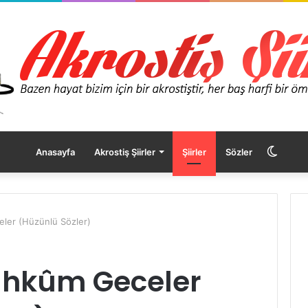
Dış
Anasayfa
Akrostiş Şiirler
Şiirler
Sözler
görü
ler (Hüzünlü Sözler)
değişt
ahkûm Geceler