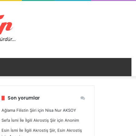
nümü
Son yorumlar
ir
Ağlama Filistin Şiiri
için
Nisa Nur AKSOY
Sefa İsmi İle İlgili Akrostiş Şiir
için
Anonim
Esin İsmi İle İlgili Akrostiş Şiir, Esin Akrostiş