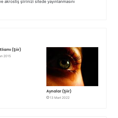
ve akrostiş şiirinizi sitede yayınlanmasını
tliamı (Şiir)
an 2015
Aynalar (Şiir)
13 Mart 2022