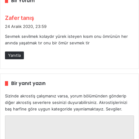
Bir Yorum
d
Zafer tanış
e
24 Aralık 2020, 23:59
d
Sevmek sevilmek kolaydır yürek isteyen kısım onu ömrünün her
i
anında yaşatmak tır onu bir ömür sevmek tir
k
i
Yanıtla
:
Bir yanıt yazın
Sizinde akrostiş çalışmanız varsa, yorum bölümünden gönderip
diğer akrostiş severlere sesinizi duyurabilirsiniz. Akrostişlerinizi
baş harfine göre uygun kategoride yayınlamaktayız. Sevgiler.
Y
o
r