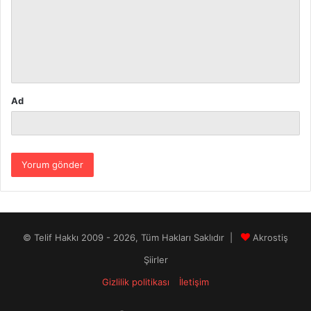
u
m
*
Ad
© Telif Hakkı 2009 - 2026, Tüm Hakları Saklıdır |
Akrostiş
Şiirler
Gizlilik politikası
İletişim