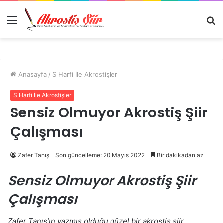
Menü
A
y
...
Anasayfa
/
S Harfi İle Akrostişler
S Harfi İle Akrostişler
Sensiz Olmuyor Akrostiş Şiir
Çalışması
Zafer Tanış
Son güncelleme: 20 Mayıs 2022
Bir dakikadan az
Sensiz Olmuyor Akrostiş Şiir
Çalışması
Zafer Tanış’ın yazmış olduğu güzel bir akrostiş şiir