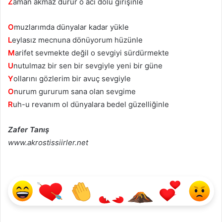
Z
aman akmaz durur o acı dolu girişinle
O
muzlarımda dünyalar kadar yükle
L
eylasız mecnuna dönüyorum hüzünle
M
arifet sevmekte değil o sevgiyi sürdürmekte
U
nutulmaz bir sen bir sevgiyle yeni bir güne
Y
ollarını gözlerim bir avuç sevgiyle
O
nurum gururum sana olan sevgime
R
uh-u revanım ol dünyalara bedel güzelliğinle
Zafer Tanış
www.akrostissiirler.net