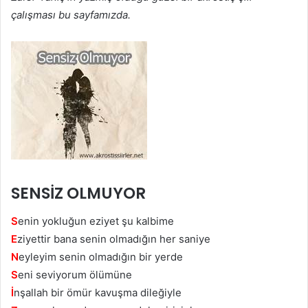
çalışması bu sayfamızda.
SENSİZ OLMUYOR
S
enin yokluğun eziyet şu kalbime
E
ziyettir bana senin olmadığın her saniye
N
eyleyim senin olmadığın bir yerde
S
eni seviyorum ölümüne
İ
nşallah bir ömür kavuşma dileğiyle