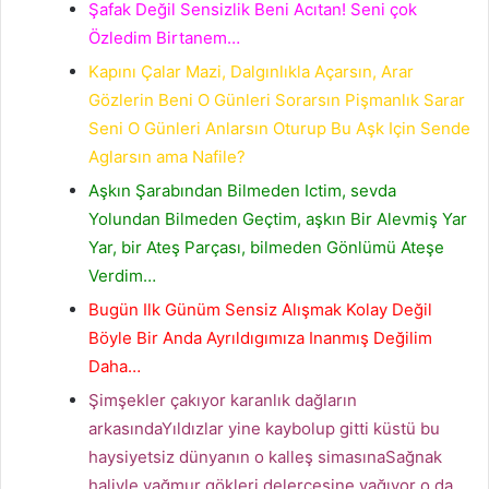
Şafak Değil Sensizlik Beni Acıtan! Seni çok
Özledim Birtanem…
Kapını Çalar Mazi, Dalgınlıkla Açarsın, Arar
Gözlerin Beni O Günleri Sorarsın Pişmanlık Sarar
Seni O Günleri Anlarsın Oturup Bu Aşk Için Sende
Aglarsın ama Nafile?
Aşkın Şarabından Bilmeden Ictim, sevda
Yolundan Bilmeden Geçtim, aşkın Bir Alevmiş Yar
Yar, bir Ateş Parçası, bilmeden Gönlümü Ateşe
Verdim…
Bugün Ilk Günüm Sensiz Alışmak Kolay Değil
Böyle Bir Anda Ayrıldıgımıza Inanmış Değilim
Daha…
Şimşekler çakıyor karanlık dağların
arkasındaYıldızlar yine kaybolup gitti küstü bu
haysiyetsiz dünyanın o kalleş simasınaSağnak
haliyle yağmur gökleri delercesine yağıyor o da