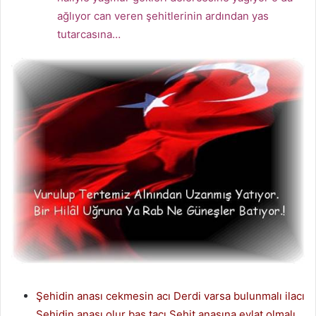
ağlıyor can veren şehitlerinin ardından yas
tutarcasına…
Şehidin anası cekmesin acı Derdi varsa bulunmalı ilacı
Şehidin anası olur baş tacı Şehit anasına evlat olmalı .