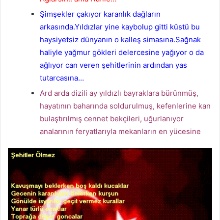
Şimşekler çakıyor karanlık dağların
arkasında.Yıldızlar yine kaybolup gitti küstü bu
haysiyetsiz dünyanın o kalleş simasına.Sağnak
haliyle yağmur gökleri delercesine yağıyor o da
ağlıyor can veren şehitlerinin ardından yas
tutarcasına…
Ard arda dizili ay yıldızlı bayraklara bürünmüş,
hayatının baharında soldurulmuş, kefenlerine kan
bulaştırılmış cennet bekçileri, uğurlanıyor
analarının feryatlarıyla mekanların en yücesine