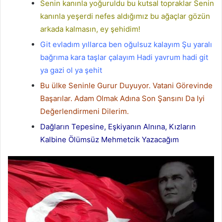
Senin kanınla yoğuruldu bu kutsal topraklar Senin
kanınla yeşerdi nefes aldığımız bu ağaçlar gözün
arkada kalmasın, ey şehidim!
Git evladım yıllarca ben oğulsuz kalayım Şu yaralı
bağrıma kara taşlar çalayım Hadi yavrum hadi git
ya gazi ol ya şehit
Bu ülke Seninle Gurur Duyuyor. Vatani Görevinde
Başarılar. Adam Olmak Adına Son Şansını Da Iyi
Değerlendirmeni Dilerim.
Dağların Tepesine, Eşkiyanın Alnına, Kızların
Kalbine Ölümsüz Mehmetcik Yazacağım