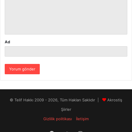
u
m
*
Ad
© Telif Hakkı 2009 - 2026, Tüm Hakları Saklıdır |
Akrostiş
Şiirler
Gizlilik politikası
İletişim