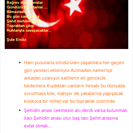
Hain pusularla söndürülen yaşamlara her geçen
gün yenileri ekleniyor.Acımadan namertçe
arkadan uzanıyor katillerin eli gencecik
bedenlere.Kıydıkları canların hesabı bu dünyada
sorulmasa bile, mahşer de yakalarına yapışacak
koskoca bir millet var bu topraklar üzerinde.
Şehidin anası cekmesin acı derdi varsa bulunmalı
ilacı Şehidin anası olur baş tacı Şehit anasına
evlat olmalı…