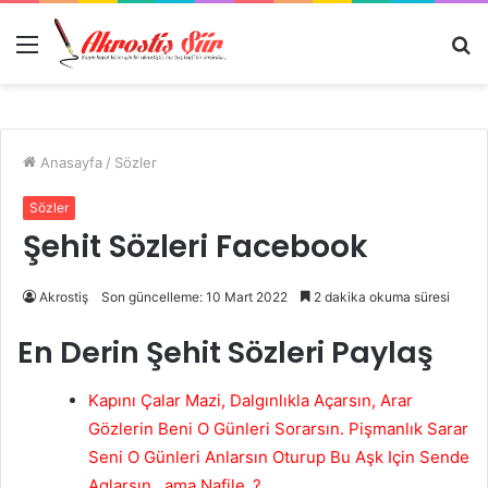
Menü
A
y
...
Anasayfa
/
Sözler
Sözler
Şehit Sözleri Facebook
Akrostiş
Son güncelleme: 10 Mart 2022
2 dakika okuma süresi
En Derin Şehit Sözleri Paylaş
Kapını Çalar Mazi, Dalgınlıkla Açarsın, Arar
Gözlerin Beni O Günleri Sorarsın. Pişmanlık Sarar
Seni O Günleri Anlarsın Oturup Bu Aşk Için Sende
Aglarsın.. ama Nafile..?