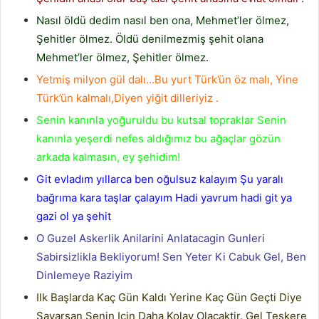
Nasıl öldü dedim nasıl ben ona, Mehmet’ler ölmez,
Şehitler ölmez. Öldü denilmezmiş şehit olana
Mehmet’ler ölmez, Şehitler ölmez.
Yetmiş milyon gül dalı…Bu yurt Türk’ün öz malı, Yine
Türk’ün kalmalı,Diyen yiğit dilleriyiz .
Senin kanınla yoğuruldu bu kutsal topraklar Senin
kanınla yeşerdi nefes aldığımız bu ağaçlar gözün
arkada kalmasın, ey şehidim!
Git evladım yıllarca ben oğulsuz kalayım Şu yaralı
bağrıma kara taşlar çalayım Hadi yavrum hadi git ya
gazi ol ya şehit
O Guzel Askerlik Anilarini Anlatacagin Gunleri
Sabirsizlikla Bekliyorum! Sen Yeter Ki Cabuk Gel, Ben
Dinlemeye Raziyim
Ilk Başlarda Kaç Gün Kaldı Yerine Kaç Gün Geçti Diye
Sayarsan Senin Icin Daha Kolay Olacaktir. Gel Teskere