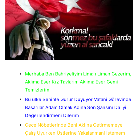
Merhaba Ben Bahriyeliyim Liman Liman Gezerim,
Aklıma Eser Kız Tavlarım Aklıma Eser Gemi
Temizlerim
Bu ülke Seninle Gurur Duyuyor Vatani Görevinde
Başarılar Adam Olmak Adına Son Şansını Da Iyi
Değerlendirmeni Dilerim
Gece Nöbetlerinde Beni Aklına Getirmemeye
Çalış Uyurken Üstlerine Yakalanmani Istemem