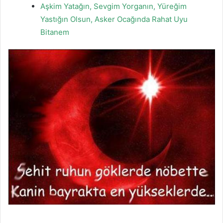
Aşkim Yatağın, Sevgim Yorganın, Yüreğim
Yastığın Olsun, Asker Ocağında Rahat Uyu
Bitanem