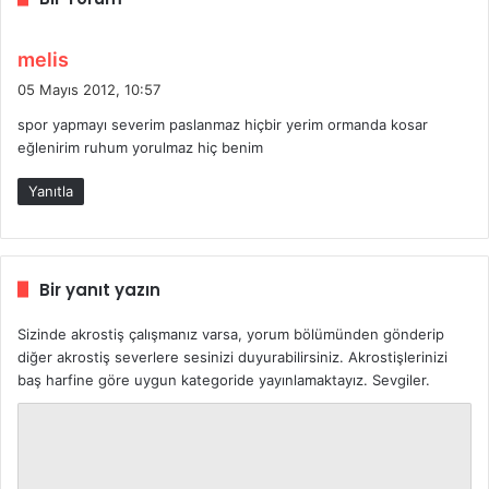
d
melis
e
05 Mayıs 2012, 10:57
d
spor yapmayı severim paslanmaz hiçbir yerim ormanda kosar
i
eğlenirim ruhum yorulmaz hiç benim
k
i
Yanıtla
:
Bir yanıt yazın
Sizinde akrostiş çalışmanız varsa, yorum bölümünden gönderip
diğer akrostiş severlere sesinizi duyurabilirsiniz. Akrostişlerinizi
baş harfine göre uygun kategoride yayınlamaktayız. Sevgiler.
Y
o
r