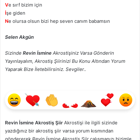
V
e sırf bizim için
İ
şe giden
N
e olursa olsun bizi hep seven canım babamsın
Selen Akgün
Sizinde
Revin İsmine
Akrostişiniz Varsa Gönderin
Yayınlayalım, Akrostiş Şiirinizi Bu Konu Altından Yorum
Yaparak Bize İletebilirsiniz. Sevgiler..
Revin İsmine Akrostiş Şiir
Akrostişi ile ilgili sizinde
yazdığınız bir akrostiş şiir varsa yorum kısmından
göndererek
Revin İsmine Akrostiş Şiir
çalışmanızı bizimle