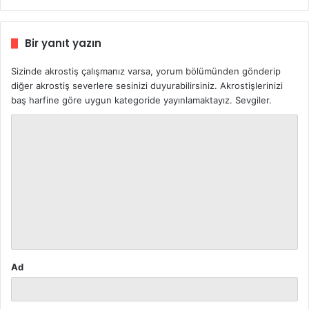
Bir yanıt yazın
Sizinde akrostiş çalışmanız varsa, yorum bölümünden gönderip
diğer akrostiş severlere sesinizi duyurabilirsiniz. Akrostişlerinizi
baş harfine göre uygun kategoride yayınlamaktayız. Sevgiler.
Y
o
r
u
m
*
Ad