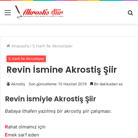
Menü
A
y
...
Anasayfa
/
S Harfi İle Akrostişler
S Harfi İle Akrostişler
Revin İsmine Akrostiş Şiir
Akrostiş
Son güncelleme: 10 Haziran 2019
Bir dakikadan az
Revin İsmiyle Akrostiş Şiir
Babaya ithafen yazılmış bir akrostiş şiir çalışması.
R
ahat olmamız için
E
mek sarf eden