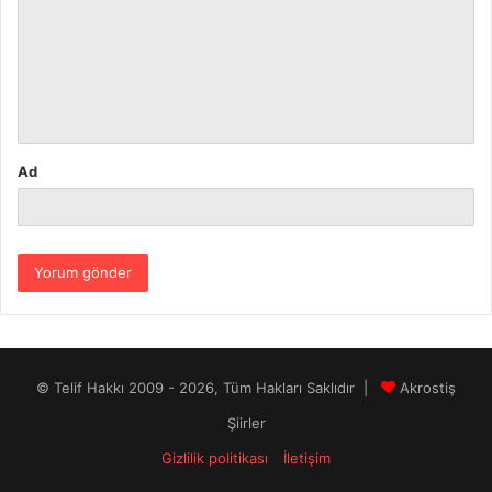
r
u
m
*
Ad
© Telif Hakkı 2009 - 2026, Tüm Hakları Saklıdır |
Akrostiş
Şiirler
Gizlilik politikası
İletişim