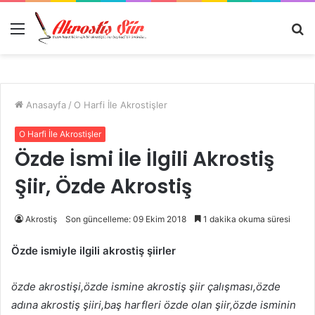
Menü
A
y
...
Anasayfa
/
O Harfi İle Akrostişler
O Harfi İle Akrostişler
Özde İsmi İle İlgili Akrostiş
Şiir, Özde Akrostiş
Akrostiş
Son güncelleme: 09 Ekim 2018
1 dakika okuma süresi
Özde ismiyle ilgili akrostiş şiirler
özde akrostişi,özde ismine akrostiş şiir çalışması,özde
adına akrostiş şiiri,baş harfleri özde olan şiir,özde isminin