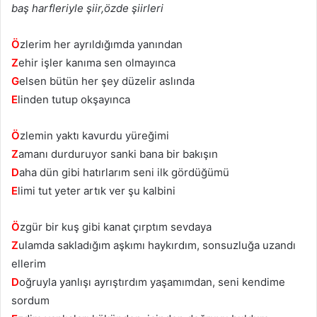
baş harfleriyle şiir,özde şiirleri
Ö
zlerim her ayrıldığımda yanından
Z
ehir işler kanıma sen olmayınca
G
elsen bütün her şey düzelir aslında
E
linden tutup okşayınca
Ö
zlemin yaktı kavurdu yüreğimi
Z
amanı durduruyor sanki bana bir bakışın
D
aha dün gibi hatırlarım seni ilk gördüğümü
E
limi tut yeter artık ver şu kalbini
Ö
zgür bir kuş gibi kanat çırptım sevdaya
Z
ulamda sakladığım aşkımı haykırdım, sonsuzluğa uzandı
ellerim
D
oğruyla yanlışı ayrıştırdım yaşamımdan, seni kendime
sordum