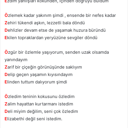
E
zdim yanlışları kökünden, içinden doğruyu buldum
Ö
zlemek kadar yakınım şimdi , ensende bir nefes kadar
Z
ehiri tükendi aşkın, lezzetli bala döndü
D
ehlizler devam etse de yaşamak huzura büründü
E
kilen topraklardan yeryüzüne sevgiler döndü
Ö
zgür bir özlemle yaşıyorum, senden uzak olsamda
yanındayım
Z
arif bir çiçeğin görünüşünde saklıyım
D
elip geçen yaşamın kıyısındayım
E
linden tuttum dalıyorum şimdi
Ö
zledim teninin kokusunu özledim
Z
alim hayattan kurtarmanı istedim
D
eli miyim değilim, seni çok özledim
E
lizabethi değil seni istedim.