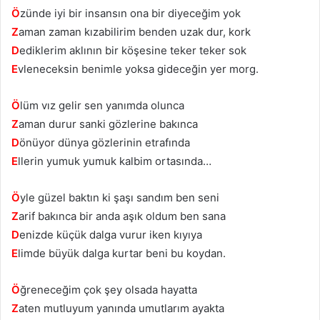
Ö
zünde iyi bir insansın ona bir diyeceğim yok
Z
aman zaman kızabilirim benden uzak dur, kork
D
ediklerim aklının bir köşesine teker teker sok
E
vleneceksin benimle yoksa gideceğin yer morg.
Ö
lüm vız gelir sen yanımda olunca
Z
aman durur sanki gözlerine bakınca
D
önüyor dünya gözlerinin etrafında
E
llerin yumuk yumuk kalbim ortasında…
Ö
yle güzel baktın ki şaşı sandım ben seni
Z
arif bakınca bir anda aşık oldum ben sana
D
enizde küçük dalga vurur iken kıyıya
E
limde büyük dalga kurtar beni bu koydan.
Ö
ğreneceğim çok şey olsada hayatta
Z
aten mutluyum yanında umutlarım ayakta