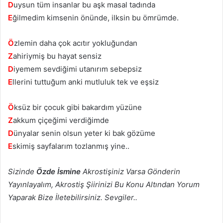
D
uysun tüm insanlar bu aşk masal tadında
E
ğilmedim kimsenin önünde, ilksin bu ömrümde.
Ö
zlemin daha çok acıtır yokluğundan
Z
ahiriymiş bu hayat sensiz
D
iyemem sevdiğimi utanırım sebepsiz
E
llerini tuttuğum anki mutluluk tek ve eşsiz
Ö
ksüz bir çocuk gibi bakardım yüzüne
Z
akkum çiçeğimi verdiğimde
D
ünyalar senin olsun yeter ki bak gözüme
E
skimiş sayfalarım tozlanmış yine..
Sizinde
Özde İsmine
Akrostişiniz Varsa Gönderin
Yayınlayalım, Akrostiş Şiirinizi Bu Konu Altından Yorum
Yaparak Bize İletebilirsiniz. Sevgiler..