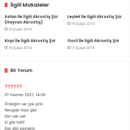
İlgili Makaleler
Aslan İle İlgili Akrostiş Şiir
Leylek İle İlgili Akrostiş Şiir
(Hayvan Akrostiş)
16 Şubat 2014
16 Şubat 2014
Kirpi İle İlgili Akrostiş Şiir
Goril İle İlgili Akrostiş Şiir
16 Şubat 2014
17 Şubat 2014
Bir Yorum
d
??????
e
01 Haziran 2021, 14:09
d
Ördeğim var çok şirin
i
Rengide mısır gibi
k
Der vak vak
i
El gibi hafif
:
Kaz gibi paytaktır