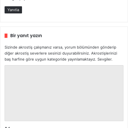
Yanıtla
Bir yanıt yazın
Sizinde akrostiş çalışmanız varsa, yorum bölümünden gönderip
diğer akrostiş severlere sesinizi duyurabilirsiniz. Akrostişlerinizi
baş harfine göre uygun kategoride yayınlamaktayız. Sevgiler.
Y
o
r
u
m
*