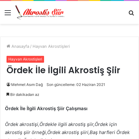
Menü
A
y
...
Anasayfa
/
Hayvan Akrostişleri
Hayvan Akrostişleri
Ördek İle İlgili Akrostiş Şiir
Mehmet Asım Dağ
Son güncelleme: 02 Haziran 2021
Bir dakikadan az
Ördek İle İlgili Akrostiş Şiir Çalışması
Ördek akrostişi,Ördekle ilgili akrostiş şiir,Ördek için
akrostiş şiir örneği,Ördek akrostiş şiiri,Baş harfleri Ördek