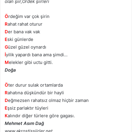
olan şiir,Ördek şiirleri
Ö
rdeğim var çok şirin
R
ahat rahat oturur
D
er bana vak vak
E
ski günlerde
G
üzel güzel oynardı
İ
yilik yapardı bana ama şimdi…
M
elekler gibi uctu gitti.
Doğa
Ö
ter durur sulak ortamlarda
R
ahatına düşkündür bir hayli
D
eğmezsen rahatsız olmaz hiçbir zaman
E
şsiz parlaktır tüyleri
K
alındır diğer türlere göre gagası.
Mehmet Asım Dağ
www.akrostissiirler.net