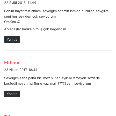
e
22 Eylül 2018, 11:44
d
Benim hayatimin anlami,sevdigim adamin ismide nurullah sevgilim
i
seni her şey den çok seviyorum
k
Ömrüm 😀
i
Arkadaşlar harika olmuş çok begendim
:
Yanıtla
d
Elif nur
e
23 Nisan 2017, 18:44
d
Sevdiğim sana paha biçilmez şiirler layık bilinmeyen sözlerle
i
keşfedilmeyen harflerle yazılmalı ?????seni seviyorum
k
i
Yanıtla
:
d