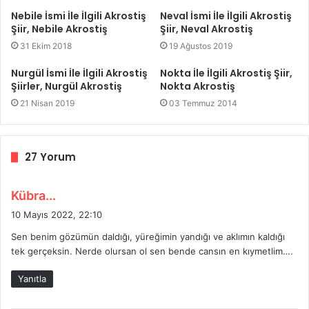
Nebile İsmi İle İlgili Akrostiş
Neval İsmi İle İlgili Akrostiş
Şiir, Nebile Akrostiş
Şiir, Neval Akrostiş
31 Ekim 2018
19 Ağustos 2019
Nurgül İsmi İle İlgili Akrostiş
Nokta İle İlgili Akrostiş Şiir,
Şiirler, Nurgül Akrostiş
Nokta Akrostiş
21 Nisan 2019
03 Temmuz 2014
27 Yorum
d
Kübra...
e
10 Mayıs 2022, 22:10
d
Sen benim gözümün daldığı, yüreğimin yandığı ve aklımın kaldığı
i
tek gerçeksin. Nerde olursan ol sen bende cansın en kıymetlim….
k
i
Yanıtla
: