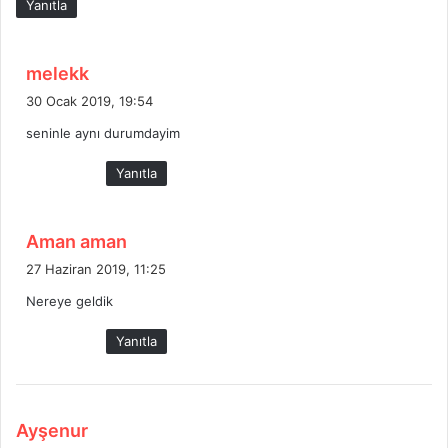
Yanıtla
:
d
melekk
e
30 Ocak 2019, 19:54
d
seninle aynı durumdayim
i
k
Yanıtla
i
:
d
Aman aman
e
27 Haziran 2019, 11:25
d
Nereye geldik
i
k
Yanıtla
i
:
d
Ayşenur