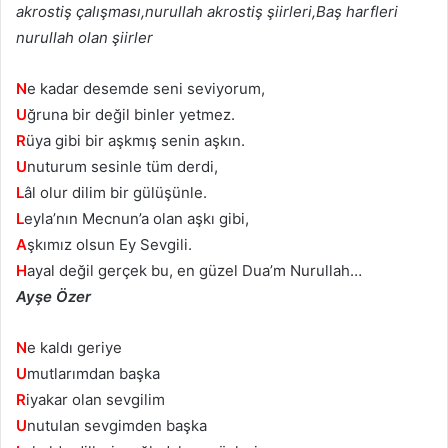
akrostiş çalışması,nurullah akrostiş şiirleri,Baş harfleri
nurullah olan şiirler
N
e kadar desemde seni seviyorum,
U
ğruna bir değil binler yetmez.
R
üya gibi bir aşkmış senin aşkın.
U
nuturum sesinle tüm derdi,
L
âl olur dilim bir gülüşünle.
L
eyla’nın Mecnun’a olan aşkı gibi,
A
şkımız olsun Ey Sevgili.
H
ayal değil gerçek bu, en güzel Dua’m Nurullah…
Ayşe Özer
N
e kaldı geriye
U
mutlarımdan başka
R
iyakar olan sevgilim
U
nutulan sevgimden başka