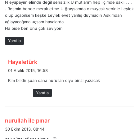
N eyapayım elimde değil sensizlik U mutlarım hep iiçimde saklı . . .
i
. Resmin bende merak etme U ğraşsamda olmuycak seninle Leylek
k
olup uçabilsem keşke Leylek evet yanlış duymadın Askımdan
i
ağlayacağıma uçsam havalarda
:
Ha bide ben onu çok sevıyom
Yanıtla
d
Hayaletürk
e
01 Aralık 2015, 16:58
d
Kim bilidir şuan sana nurullah diye birisi yazacak
i
k
Yanıtla
i
:
d
nurullah ile pınar
e
30 Ekim 2013, 08:44
d