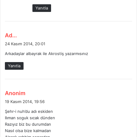
i
Yanıtla
:
d
Ad...
e
24 Kasım 2014, 20:01
d
Arkadaşlar albayrak ile Akrostiş yazarmısınız
i
k
Yanıtla
i
:
d
Anonim
e
19 Kasım 2014, 19:56
d
Şehr-i nuh’du adı eskiden
i
Ilıman soguk sıcak dünden
k
Razıyız biz bu durumdan
i
Nasıl olsa bize kalmadan
: