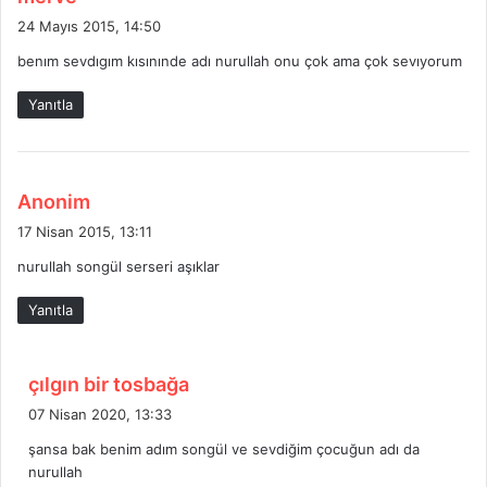
e
24 Mayıs 2015, 14:50
d
benım sevdıgım kısınınde adı nurullah onu çok ama çok sevıyorum
i
k
Yanıtla
i
:
d
Anonim
e
17 Nisan 2015, 13:11
d
nurullah songül serseri aşıklar
i
k
Yanıtla
i
:
d
çılgın bir tosbağa
e
07 Nisan 2020, 13:33
d
şansa bak benim adım songül ve sevdiğim çocuğun adı da
i
nurullah
k