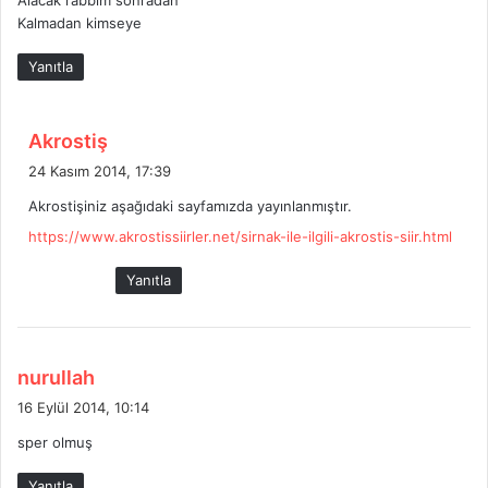
Alacak rabbim sonradan
Kalmadan kimseye
Yanıtla
d
Akrostiş
e
24 Kasım 2014, 17:39
d
Akrostişiniz aşağıdaki sayfamızda yayınlanmıştır.
i
https://www.akrostissiirler.net/sirnak-ile-ilgili-akrostis-siir.html
k
i
Yanıtla
:
d
nurullah
e
16 Eylül 2014, 10:14
d
sper olmuş
i
k
Yanıtla