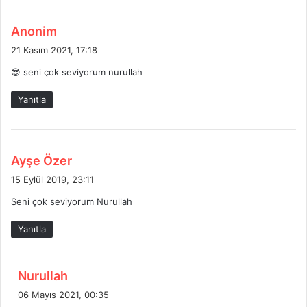
d
Anonim
e
21 Kasım 2021, 17:18
d
😎 seni çok seviyorum nurullah
i
k
Yanıtla
i
:
d
Ayşe Özer
e
15 Eylül 2019, 23:11
d
Seni çok seviyorum Nurullah
i
k
Yanıtla
i
:
d
Nurullah
e
06 Mayıs 2021, 00:35
d