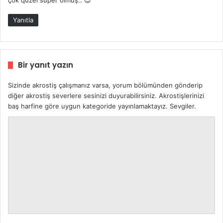
çok qüzel süper olmuş.. 😉
i
k
Yanıtla
i
:
Bir yanıt yazın
Sizinde akrostiş çalışmanız varsa, yorum bölümünden gönderip
diğer akrostiş severlere sesinizi duyurabilirsiniz. Akrostişlerinizi
baş harfine göre uygun kategoride yayınlamaktayız. Sevgiler.
Y
o
r
u
m
*