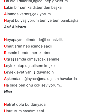
L
al oldu dillerim,ağladı hep gözlerim
L
akin bir sen kaldı,benden başka
A
lnımda varmış,çekiyorum
H
ayat bu yaşıyorum ben ve ben bambaşka
Arif Alakara
N
eyapayım elimde değil sensizlik
U
mutlarım hep içimde saklı
R
esmin bende merak etme
U
ğraşsamda olmayacak seninle
L
eylek olup uçabilsem keşke
L
eylek evet yanlış duymadın
A
şkımdan ağlayacağıma uçsam havalarda
H
a bide ben onu çok seviyorum..
Nisa
N
efret dolu bu dünyada
U
nuturum sandım seni