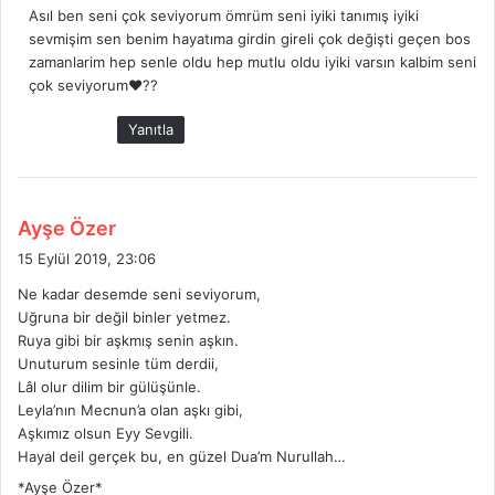
Asıl ben seni çok seviyorum ömrüm seni iyiki tanımış iyiki
i
sevmişim sen benim hayatıma girdin gireli çok değişti geçen bos
k
zamanlarim hep senle oldu hep mutlu oldu iyiki varsın kalbim seni
i
çok seviyorum❤️??
:
Yanıtla
d
Ayşe Özer
e
15 Eylül 2019, 23:06
d
Ne kadar desemde seni seviyorum,
i
Uğruna bir değil binler yetmez.
k
Ruya gibi bir aşkmış senin aşkın.
i
Unuturum sesinle tüm derdii,
:
Lâl olur dilim bir gülüşünle.
Leyla’nın Mecnun’a olan aşkı gibi,
Aşkımız olsun Eyy Sevgili.
Hayal deil gerçek bu, en güzel Dua’m Nurullah…
*Ayşe Özer*