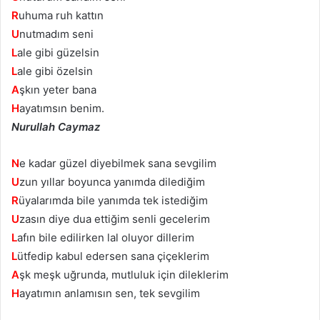
R
uhuma ruh kattın
U
nutmadım seni
L
ale gibi güzelsin
L
ale gibi özelsin
A
şkın yeter bana
H
ayatımsın benim.
Nurullah Caymaz
N
e kadar güzel diyebilmek sana sevgilim
U
zun yıllar boyunca yanımda dilediğim
R
üyalarımda bile yanımda tek istediğim
U
zasın diye dua ettiğim senli gecelerim
L
afın bile edilirken lal oluyor dillerim
L
ütfedip kabul edersen sana çiçeklerim
A
şk meşk uğrunda, mutluluk için dileklerim
H
ayatımın anlamısın sen, tek sevgilim