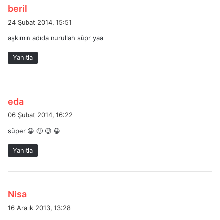
d
beril
e
24 Şubat 2014, 15:51
d
aşkımın adıda nurullah süpr yaa
i
k
Yanıtla
i
:
d
eda
e
06 Şubat 2014, 16:22
d
süper 😀 🙂 😉 😀
i
k
Yanıtla
i
:
d
Nisa
e
16 Aralık 2013, 13:28
d