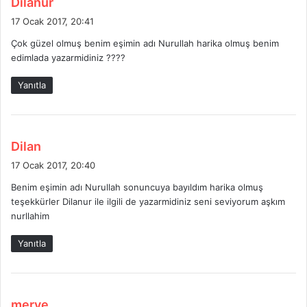
Dilanur
e
17 Ocak 2017, 20:41
d
Çok güzel olmuş benim eşimin adı Nurullah harika olmuş benim
i
edimlada yazarmidiniz ????
k
i
Yanıtla
:
d
Dilan
e
17 Ocak 2017, 20:40
d
Benim eşimin adı Nurullah sonuncuya bayıldım harika olmuş
i
teşekkürler Dilanur ile ilgili de yazarmidiniz seni seviyorum aşkım
k
nurllahim
i
:
Yanıtla
d
merve