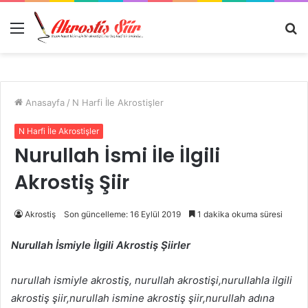
Menü
A
y
...
Anasayfa
/
N Harfi İle Akrostişler
N Harfi İle Akrostişler
Nurullah İsmi İle İlgili
Akrostiş Şiir
Akrostiş
Son güncelleme: 16 Eylül 2019
1 dakika okuma süresi
Nurullah İsmiyle İlgili Akrostiş Şiirler
nurullah ismiyle akrostiş, nurullah akrostişi,nurullahla ilgili
akrostiş şiir,nurullah ismine akrostiş şiir,nurullah adına