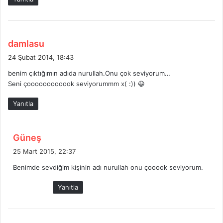
i
:
d
damlasu
e
24 Şubat 2014, 18:43
d
benim çıktığımın adıda nurullah.Onu çok seviyorum…
i
Seni çoooooooooook seviyorummm x( :)) 😀
k
i
Yanıtla
:
d
Güneş
e
25 Mart 2015, 22:37
d
Benimde sevdiğim kişinin adı nurullah onu çooook seviyorum.
i
k
Yanıtla
i
: