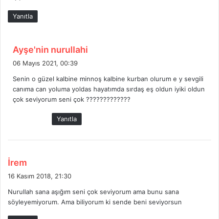
Yanıtla
d
Ayşe'nin nurullahi
e
06 Mayıs 2021, 00:39
d
Senin o güzel kalbine minnoş kalbine kurban olurum e y sevgili
i
canıma can yoluma yoldas hayatımda sırdaş eş oldun iyiki oldun
k
çok seviyorum seni çok ?????????????
i
:
Yanıtla
d
İrem
e
16 Kasım 2018, 21:30
d
Nurullah sana aşığım seni çok seviyorum ama bunu sana
i
söyleyemiyorum. Ama biliyorum ki sende beni seviyorsun
k
i