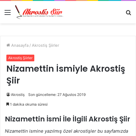
Menü
A
y
...
Anasayfa
/
Akrostiş Şiirler
Akrostiş Şiirler
Nizamettin İsmiyle Akrostiş
Şiir
Akrostiş
Son güncelleme: 27 Ağustos 2019
1 dakika okuma süresi
Nizamettin İsmi İle İlgili Akrostiş Şiir
Nizamettin ismine yazılmış özel akrostişler bu sayfamızda