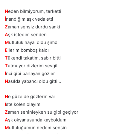
N
eden bilmiyorum, terketti
İ
nandığım aşk veda etti
Z
aman sensiz durdu sanki
A
şk istedim senden
M
utluluk hayal oldu şimdi
E
llerim bomboş kaldı
T
ükendi takatim, sabır bitti
T
utmuyor dizlerim sevgili
İ
nci gibi parlayan gözler
N
asılda yabancı oldu gitti…
N
e güzelde gözlerin var
İ
ste kölen olayım
Z
aman seninleyken su gibi geçiyor
A
şk okyanusunda kayboldum
M
utluluğumun nedeni sensin