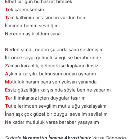
E
lbet bir gün bu hasret bitecek
T
ek çarem sensin
T
am kalbimin ortasından vurdun beni
İ
smindir benim sevdiğim
N
ereden aşık oldum sana
N
eden şimdi, neden şu anda sana seslenişim
İ
lk önce saygı gelmeli sevgi ise beraberinde
Z
aman karanlık, gelecek ise kapkara dipsiz
A
şkıma karşılık bulmuşum ondan oynarım
M
utluluk haram bana sen yoksan yanımda
E
şsiz güzelliğin karşısında söyle ben ne yaparım
T
arifi imkansız içten duygular taşırım
T
ut ellerimden sevgilim mutluluğu yakalayalım
İ
nan aşk çok güzel bir duygu, sevelim sevilelim
N
e kadar mutluluk varsa beraber yaşayalım
Sizinde
Nizamettin İsmine Akrostişiniz
Varsa Gönderin