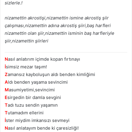
sizlerle.!
nizamettin akrostişi,nizamettin ismine akrostiş şiir
çalışması,nizamettin adına akrostiş şiiri,baş harfleri
nizamettin olan şiir,nizamettin isminin baş harfleriyle
şiir,nizamettin şiirleri
N
asıl anlatırım içimde kopan fırtınayı
İ
simsiz mezar taşım!
Z
amansız kayboluşun aldı benden kimliğimi
A
ldı benden yaşama sevincimi
M
asumiyetimi,sevincimi
E
sirgedin bir damla sevgini
T
adı tuzu sendin yaşamın
T
utamadım ellerini
İ
ster miydim imkansızı sevmeyi
N
asıl anlatayım bende ki çaresizliği!