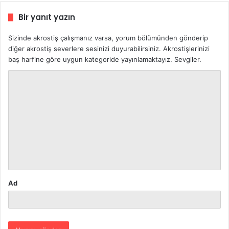
Bir yanıt yazın
Sizinde akrostiş çalışmanız varsa, yorum bölümünden gönderip
diğer akrostiş severlere sesinizi duyurabilirsiniz. Akrostişlerinizi
baş harfine göre uygun kategoride yayınlamaktayız. Sevgiler.
Y
o
r
u
m
*
Ad