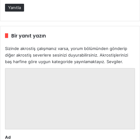
k
Yanıtla
i
:
Bir yanıt yazın
Sizinde akrostiş çalışmanız varsa, yorum bölümünden gönderip
diğer akrostiş severlere sesinizi duyurabilirsiniz. Akrostişlerinizi
baş harfine göre uygun kategoride yayınlamaktayız. Sevgiler.
Y
o
r
u
m
*
Ad