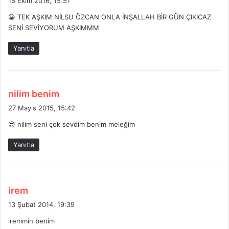
15 Ekim 2016, 15:51
d
😀 TEK AŞKIM NİLSU ÖZCAN ONLA İNŞALLAH BİR GÜN ÇIKICAZ
i
SENİ SEVİYORUM AŞKIMMM
k
i
Yanıtla
:
d
nilim benim
e
27 Mayıs 2015, 15:42
d
😎 nilim seni çok sevdim benim meleğim
i
k
Yanıtla
i
:
d
irem
e
13 Şubat 2014, 19:39
d
iremmin benim
i