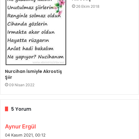
26 Ekim 2018
Nurcihan İsmiyle Akrostiş
Şiir
09 Nisan 2022
5 Yorum
d
Aynur Ergül
e
04 Kasım 2021, 00:12