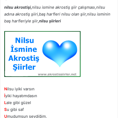
nilsu akrostişi,
nilsu ismine akrostiş şiir çalışması,nilsu
adına akrostiş şiiri,baş harfleri nilsu olan şiir,nilsu isminin
baş harfleriyle şiir
,nilsu şiirleri
N
ilsu iyiki varsın
İ
yiki hayatımdasın
L
ale gibi güzel
S
u gibi saf
U
mudumsun sevdiğim.