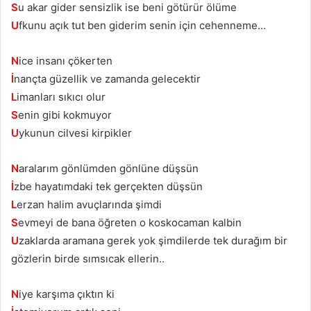
S
u akar gider sensizlik ise beni götürür ölüme
U
fkunu açık tut ben giderim senin için cehenneme…
N
ice insanı çökerten
İ
nançta güzellik ve zamanda gelecektir
L
imanları sıkıcı olur
S
enin gibi kokmuyor
U
ykunun cilvesi kirpikler
N
aralarım gönlümden gönlüne düşsün
İ
zbe hayatımdaki tek gerçekten düşsün
L
erzan halim avuçlarında şimdi
S
evmeyi de bana öğreten o koskocaman kalbin
U
zaklarda aramana gerek yok şimdilerde tek durağım bir
gözlerin birde sımsıcak ellerin..
N
iye karşıma çıktın ki