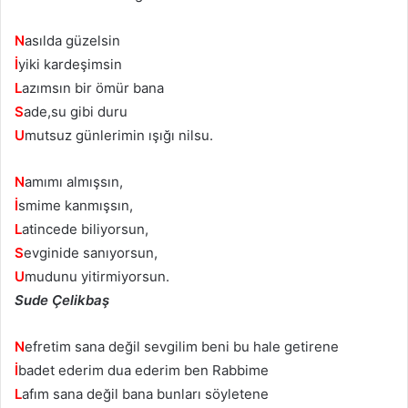
N
asılda güzelsin
İ
yiki kardeşimsin
L
azımsın bir ömür bana
S
ade,su gibi duru
U
mutsuz günlerimin ışığı nilsu.
N
amımı almışsın,
İ
smime kanmışsın,
L
atincede biliyorsun,
S
evginide sanıyorsun,
U
mudunu yitirmiyorsun.
Sude Çelikbaş
N
efretim sana değil sevgilim beni bu hale getirene
İ
badet ederim dua ederim ben Rabbime
L
afım sana değil bana bunları söyletene