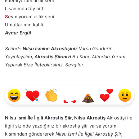
İ
stemiyorum artık seni
L
isanımda tüy bitti
S
evmiyorum artık seni
U
mutlarımın katili…
Aynur Ergül
Sizinde
Nilsu İsmine Akrostişiniz
Varsa Gönderin
Yayınlayalım,
Akrostiş Şiirinizi
Bu Konu Altından Yorum
Yaparak Bize İletebilirsiniz. Sevgiler..
Nilsu İsmi İle İlgili Akrostiş Şiir, Nilsu Akrostiş
Akrostişi ile
ilgili sizinde yazdığınız bir akrostiş şiir varsa yorum
kısmından göndererek
Nilsu İsmi İle İlgili Akrostiş Şiir,