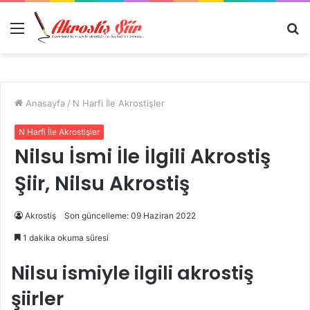
Menü
A
y
...
Anasayfa
/
N Harfi İle Akrostişler
N Harfi İle Akrostişler
Nilsu İsmi İle İlgili Akrostiş
Şiir, Nilsu Akrostiş
Akrostiş
Son güncelleme: 09 Haziran 2022
1 dakika okuma süresi
Nilsu ismiyle ilgili akrostiş
şiirler