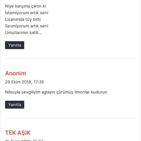
d
Niye karşıma çıktın ki
i
İstemiyorum artık seni
k
Lisanımda tüy bitti
i
Sevmiyorum artık seni
:
Umutlarımın katili…
Yanıtla
d
Anonim
e
29 Ekim 2018, 17:35
d
Nilsuyla sevgiliyim aglayın çürümüş limonlar kudurun
i
k
Yanıtla
i
:
d
TEK AŞIK
e