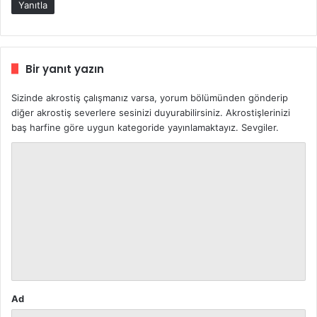
Yanıtla
Bir yanıt yazın
Sizinde akrostiş çalışmanız varsa, yorum bölümünden gönderip
diğer akrostiş severlere sesinizi duyurabilirsiniz. Akrostişlerinizi
baş harfine göre uygun kategoride yayınlamaktayız. Sevgiler.
Y
o
r
u
m
*
Ad