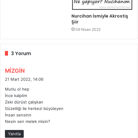
Nurcihan İsmiyle Akrostiş
Şiir
09 Nisan 2022
3 Yorum
d
MİZGİN
e
21 Mart 2022, 14:06
d
Mutlu ol hep
i
İnce kalplim
k
Zeki dürüst çalışkan
i
Güzelliği ile herkezi büyüleyen
:
İnsan sensinn
Nesin sen melek misin?
Yanıtla