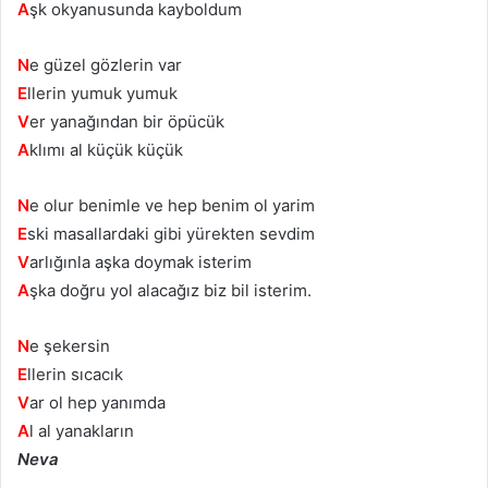
A
şk okyanusunda kayboldum
N
e güzel gözlerin var
E
llerin yumuk yumuk
V
er yanağından bir öpücük
A
klımı al küçük küçük
N
e olur benimle ve hep benim ol yarim
E
ski masallardaki gibi yürekten sevdim
V
arlığınla aşka doymak isterim
A
şka doğru yol alacağız biz bil isterim.
N
e şekersin
E
llerin sıcacık
V
ar ol hep yanımda
A
l al yanakların
Neva