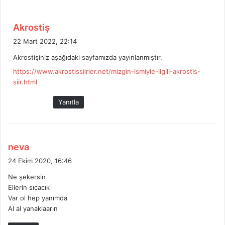
d
Akrostiş
e
22 Mart 2022, 22:14
d
Akrostişiniz aşağıdaki sayfamızda yayınlanmıştır.
i
https://www.akrostissiirler.net/mizgin-ismiyle-ilgili-akrostis-
k
siir.html
i
:
Yanıtla
d
neva
e
24 Ekim 2020, 16:46
d
Ne şekersin
i
Ellerin sıcacık
k
Var ol hep yanımda
i
Al al yanaklaarın
: