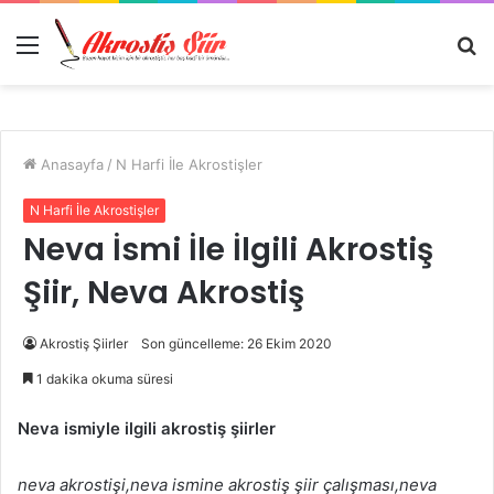
Menü
A
y
...
Anasayfa
/
N Harfi İle Akrostişler
N Harfi İle Akrostişler
Neva İsmi İle İlgili Akrostiş
Şiir, Neva Akrostiş
Akrostiş Şiirler
Son güncelleme: 26 Ekim 2020
1 dakika okuma süresi
Neva ismiyle ilgili akrostiş şiirler
neva akrostişi,neva ismine akrostiş şiir çalışması,neva