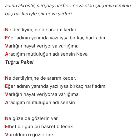
adına akrostiş şiiri,baş harfleri neva olan şiir,neva isminin
baş harfleriyle şiir,neva şiirleri
N
e dertliyim, ne de ararım keder.
E
ğer adının yanında yazılıysa bir kaç harf adım.
V
arlığın hayat veriyorsa varlığıma.
A
radığım mutluluğun adı sensin Neva
Tuğrul Pekel
N
e dertliyim,ne de ararım keder.
E
ğer adının yanında yazılıysa birkaç harf adım.
V
arlığın hayat veriyorsa varlığıma.
A
radığım mutluluğun adı sensin
N
e güzelde gözlerin var
E
lbet bir gün bu hasret bitecek
V
uruldum o gözlerine