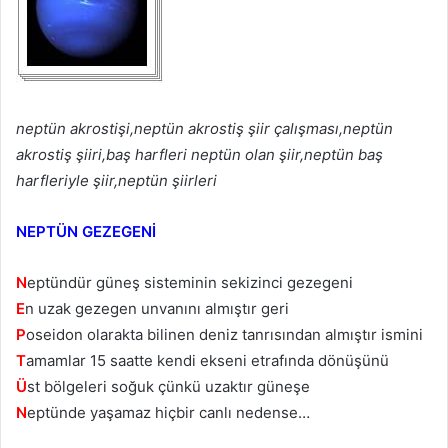
neptün akrostişi,neptün akrostiş şiir çalışması,neptün
akrostiş şiiri,baş harfleri neptün olan şiir,neptün baş
harfleriyle şiir,neptün şiirleri
NEPTÜN GEZEGENİ
N
eptündür güneş sisteminin sekizinci gezegeni
E
n uzak gezegen unvanını almıştır geri
P
oseidon olarakta bilinen deniz tanrısından almıştır ismini
T
amamlar 15 saatte kendi ekseni etrafında dönüşünü
Ü
st bölgeleri soğuk çünkü uzaktır güneşe
N
eptünde yaşamaz hiçbir canlı nedense…