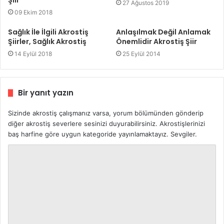
Şiir
27 Ağustos 2019
09 Ekim 2018
Sağlık İle İlgili Akrostiş
Anlaşılmak Değil Anlamak
Şiirler, Sağlık Akrostiş
Önemlidir Akrostiş Şiir
14 Eylül 2018
25 Eylül 2014
Bir yanıt yazın
Sizinde akrostiş çalışmanız varsa, yorum bölümünden gönderip
diğer akrostiş severlere sesinizi duyurabilirsiniz. Akrostişlerinizi
baş harfine göre uygun kategoride yayınlamaktayız. Sevgiler.
Y
o
r
u
m