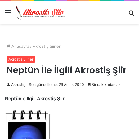
Menü
A
y
...
Anasayfa
/
Akrostiş Şiirler
Akrostiş Şiirler
Neptün İle İlgili Akrostiş Şiir
Akrostiş
Son güncelleme: 29 Aralık 2020
Bir dakikadan az
Neptünle İlgili Akrostiş Şiir