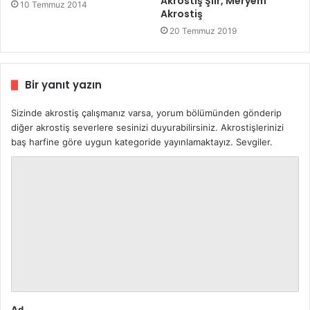
Akrostiş Şiir, Meryem
10 Temmuz 2014
Akrostiş
20 Temmuz 2019
Bir yanıt yazın
Sizinde akrostiş çalışmanız varsa, yorum bölümünden gönderip
diğer akrostiş severlere sesinizi duyurabilirsiniz. Akrostişlerinizi
baş harfine göre uygun kategoride yayınlamaktayız. Sevgiler.
Y
o
r
u
m
*
Ad