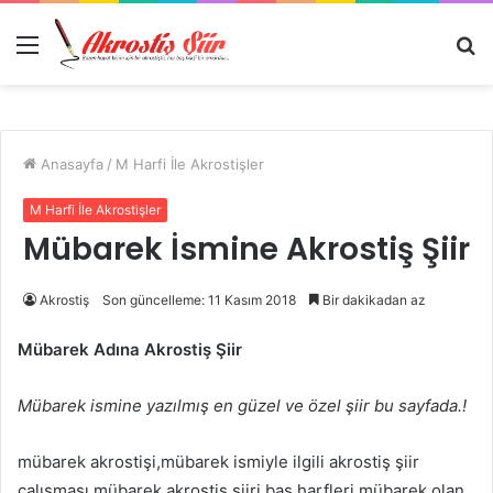
Menü
A
y
...
Anasayfa
/
M Harfi İle Akrostişler
M Harfi İle Akrostişler
Mübarek İsmine Akrostiş Şiir
Akrostiş
Son güncelleme: 11 Kasım 2018
Bir dakikadan az
Mübarek Adına Akrostiş Şiir
Mübarek ismine yazılmış en güzel ve özel şiir bu sayfada.!
mübarek akrostişi,mübarek ismiyle ilgili akrostiş şiir
çalışması,mübarek akrostiş şiiri,baş harfleri mübarek olan