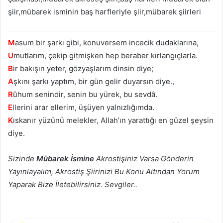
şiir,mübarek isminin baş harfleriyle şiir,mübarek şiirleri
M
asum bir şarkı gibi, konuversem incecik dudaklarına,
U
mutlarım, çekip gitmişken hep beraber kırlangıçlarla.
B
ir bakışın yeter, gözyaşlarım dinsin diye;
A
şkını şarkı yaptım, bir gün gelir duyarsın diye.,
R
ûhum senindir, senin bu yürek, bu sevdâ.
E
llerini arar ellerim, üşüyen yalnızlığımda.
K
ıskanır yüzünü melekler, Allah’ın yarattığı en güzel şeysin
diye.
Sizinde
Mübarek İsmine
Akrostişiniz Varsa Gönderin
Yayınlayalım, Akrostiş Şiirinizi Bu Konu Altından Yorum
Yaparak Bize İletebilirsiniz. Sevgiler..