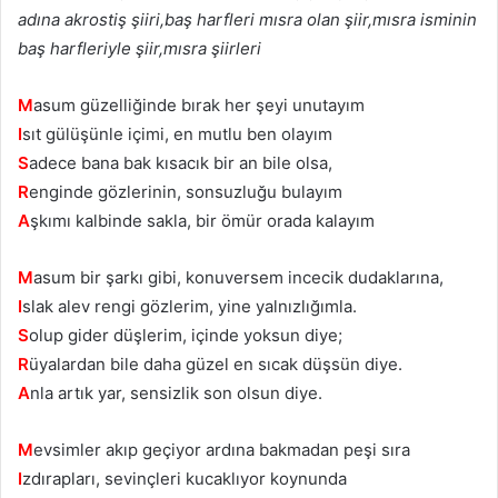
adına akrostiş şiiri,baş harfleri mısra olan şiir,mısra isminin
baş harfleriyle şiir,mısra şiirleri
M
asum güzelliğinde bırak her şeyi unutayım
I
sıt gülüşünle içimi, en mutlu ben olayım
S
adece bana bak kısacık bir an bile olsa,
R
enginde gözlerinin, sonsuzluğu bulayım
A
şkımı kalbinde sakla, bir ömür orada kalayım
M
asum bir şarkı gibi, konuversem incecik dudaklarına,
I
slak alev rengi gözlerim, yine yalnızlığımla.
S
olup gider düşlerim, içinde yoksun diye;
R
üyalardan bile daha güzel en sıcak düşsün diye.
A
nla artık yar, sensizlik son olsun diye.
M
evsimler akıp geçiyor ardına bakmadan peşi sıra
I
zdırapları, sevinçleri kucaklıyor koynunda