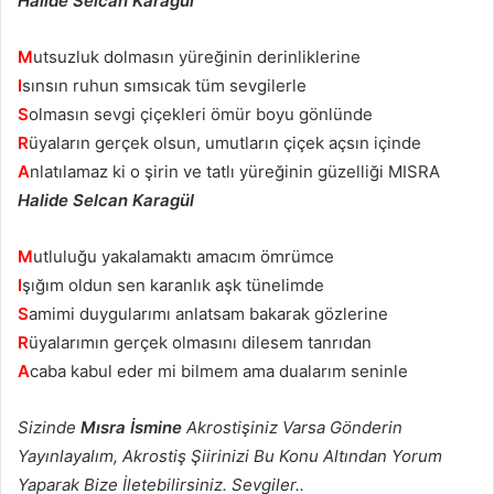
Halide Selcan Karagül
M
utsuzluk dolmasın yüreğinin derinliklerine
I
sınsın ruhun sımsıcak tüm sevgilerle
S
olmasın sevgi çiçekleri ömür boyu gönlünde
R
üyaların gerçek olsun, umutların çiçek açsın içinde
A
nlatılamaz ki o şirin ve tatlı yüreğinin güzelliği MISRA
Halide Selcan Karagül
M
utluluğu yakalamaktı amacım ömrümce
I
şığım oldun sen karanlık aşk tünelimde
S
amimi duygularımı anlatsam bakarak gözlerine
R
üyalarımın gerçek olmasını dilesem tanrıdan
A
caba kabul eder mi bilmem ama dualarım seninle
Sizinde
Mısra İsmine
Akrostişiniz Varsa Gönderin
Yayınlayalım, Akrostiş Şiirinizi Bu Konu Altından Yorum
Yaparak Bize İletebilirsiniz. Sevgiler..