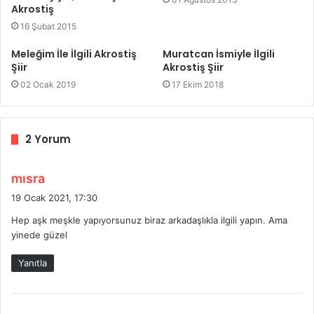
Akrostiş
16 Şubat 2015
Meleğim İle İlgili Akrostiş
Muratcan İsmiyle İlgili
Şiir
Akrostiş Şiir
02 Ocak 2019
17 Ekim 2018
2 Yorum
d
mısra
e
19 Ocak 2021, 17:30
d
Hep aşk meşkle yapıyorsunuz biraz arkadaşlıkla ilgili yapın. Ama
i
yinede güzel
k
i
Yanıtla
: