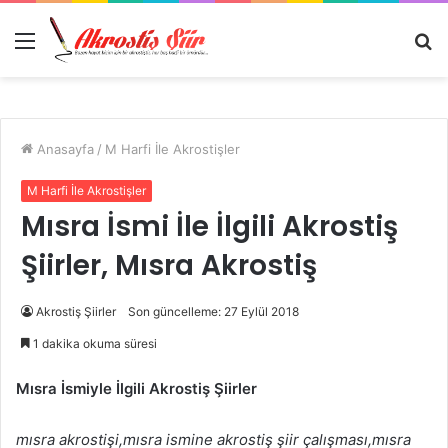
Menü
A
y
...
Anasayfa
/
M Harfi İle Akrostişler
M Harfi İle Akrostişler
Mısra İsmi İle İlgili Akrostiş
Şiirler, Mısra Akrostiş
Akrostiş Şiirler
Son güncelleme: 27 Eylül 2018
1 dakika okuma süresi
Mısra İsmiyle İlgili Akrostiş Şiirler
mısra akrostişi,mısra ismine akrostiş şiir çalışması,mısra