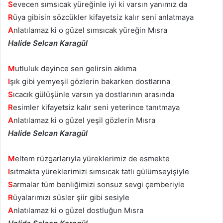
S
evecen sımsıcak yüreğinle iyi ki varsın yanımız da
R
üya gibisin sözcükler kifayetsiz kalır seni anlatmaya
A
nlatılamaz ki o güzel sımsıcak yüreğin Mısra
Halide Selcan Karagül
M
utluluk deyince sen gelirsin aklıma
I
şık gibi yemyeşil gözlerin bakarken dostlarına
S
ıcacık gülüşünle varsın ya dostlarının arasında
R
esimler kifayetsiz kalır seni yeterince tanıtmaya
A
nlatılamaz ki o güzel yeşil gözlerin Mısra
Halide Selcan Karagül
M
eltem rüzgarlarıyla yüreklerimiz de esmekte
I
sıtmakta yüreklerimizi sımsıcak tatlı gülümseyişiyle
S
armalar tüm benliğimizi sonsuz sevgi çemberiyle
R
üyalarımızı süsler şiir gibi sesiyle
A
nlatılamaz ki o güzel dostluğun Mısra