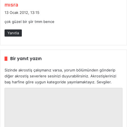
d
mısra
e
13 Ocak 2012, 13:15
d
çok güzel bir şiir tmm bence
i
k
Yanıtla
i
:
Bir yanıt yazın
Sizinde akrostiş çalışmanız varsa, yorum bölümünden gönderip
diğer akrostiş severlere sesinizi duyurabilirsiniz. Akrostişlerinizi
baş harfine göre uygun kategoride yayınlamaktayız. Sevgiler.
Y
o
r
u
m