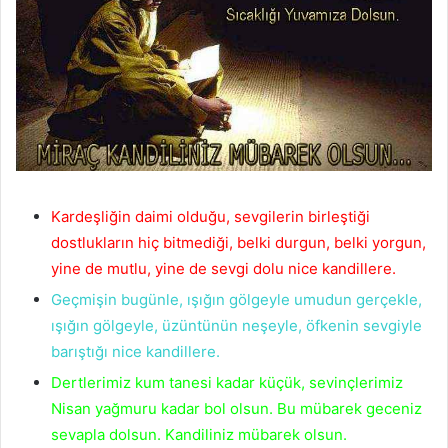
Kardeşliğin daimi olduğu, sevgilerin birleştiği
dostlukların hiç bitmediği, belki durgun, belki yorgun,
yine de mutlu, yine de sevgi dolu nice kandillere.
Geçmişin bugünle, ışığın gölgeyle umudun gerçekle,
ışığın gölgeyle, üzüntünün neşeyle, öfkenin sevgiyle
barıştığı nice kandillere.
Dertlerimiz kum tanesi kadar küçük, sevinçlerimiz
Nisan yağmuru kadar bol olsun. Bu mübarek geceniz
sevapla dolsun. Kandiliniz mübarek olsun.