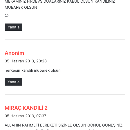
MEKAMINIZ FİRDEVS DUALARINIZ KABUL OLSUN KANDİLİNİZ
i
MUBAREK OLSUN
:
😉
Yanıtla
d
Anonim
e
05 Haziran 2013, 20:28
d
herkesin kandili mübarek olsun
i
k
Yanıtla
i
:
d
MİRAÇ KANDİLİ 2
e
05 Haziran 2013, 07:37
d
ALLAHIN RAHMETİ BEREKETİ SİZİNLE OLSUN GÖNÜL GÜNEŞİNİZ
i