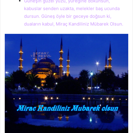
Güneşin güzel yüzü, yüreğine dokunsun,
kabuslar senden uzakta, melekler baş ucunda
dursun. Güneş öyle bir geceye doğsun ki,
duaların kabul, Miraç Kandiliniz Mübarek Olsun.