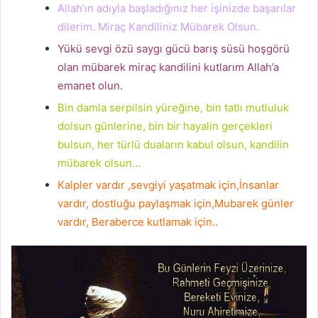
Allah’ın adıyla başladığınız her işinizde başarılar
dilerim. Miraç Kandiliniz Mübarek Olsun.
Yükü sevgi özü saygı gücü barış süsü hoşgörü
olan mübarek miraç kandilini kutlarım Allah’a
emanet olun.
Bin damla serpilsin yüreğine, bin tatlı mutluluk
dolsun günlerine, bin bir hayalin gerçekleri
bulsun, her türlü duaların kabul olsun, kandilin
mübarek olsun…
Kalpler vardır ,sevgiyi yaşatmak için,İnsanlar
vardır, dostluğu paylaşmak için,Mubarek günler
vardır, Beraberce kutlamak için..