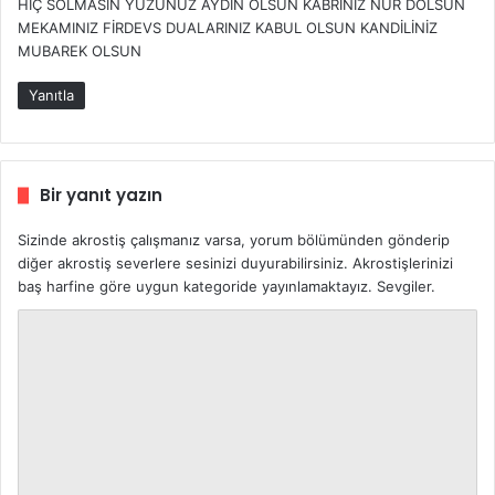
HİÇ SOLMASIN YÜZÜNÜZ AYDIN OLSUN KABRİNİZ NUR DOLSUN
k
MEKAMINIZ FİRDEVS DUALARINIZ KABUL OLSUN KANDİLİNİZ
i
MUBAREK OLSUN
:
Yanıtla
Bir yanıt yazın
Sizinde akrostiş çalışmanız varsa, yorum bölümünden gönderip
diğer akrostiş severlere sesinizi duyurabilirsiniz. Akrostişlerinizi
baş harfine göre uygun kategoride yayınlamaktayız. Sevgiler.
Y
o
r
u
m
*