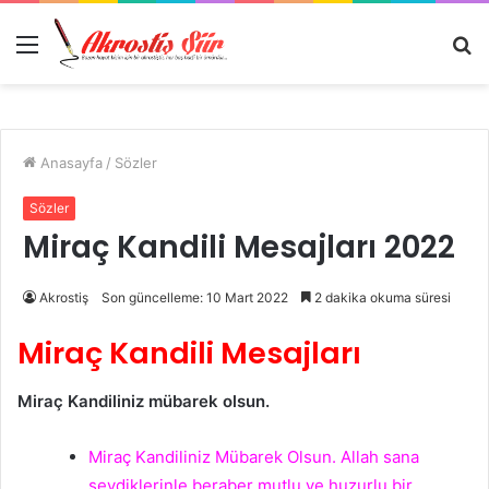
Menü
A
y
...
Anasayfa
/
Sözler
Sözler
Miraç Kandili Mesajları 2022
Akrostiş
Son güncelleme: 10 Mart 2022
2 dakika okuma süresi
Miraç Kandili Mesajları
Miraç Kandiliniz mübarek olsun.
Miraç Kandiliniz Mübarek Olsun. Allah sana
sevdiklerinle beraber mutlu ve huzurlu bir