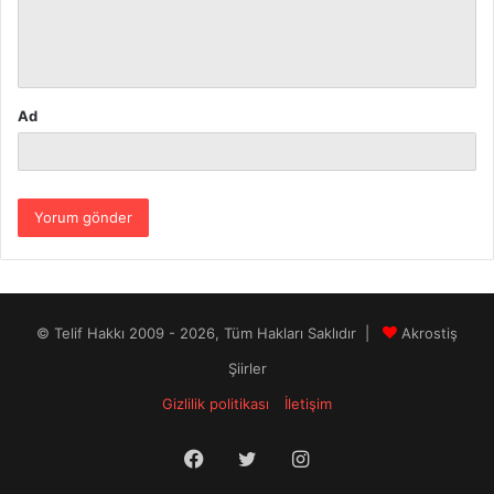
m
*
Ad
© Telif Hakkı 2009 - 2026, Tüm Hakları Saklıdır |
Akrostiş
Şiirler
Gizlilik politikası
İletişim
Facebook
Twitter
Instagram