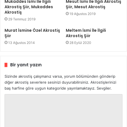
Mukaddes İsmi İle İlgili
Mesut İsmi İle İlgili Akrostiş
Akrostiş Şiir, Mukaddes
Şiir, Mesut Akrostiş
Akrostiş
19 Ağustos 2019
29 Temmuz 2019
Murat İsmine Özel Akrostiş
Meltem İsmi İle İlgili
Şiir
Akrostiş Şiir
13 Ağustos 2014
28 Eylül 2020
Bir yanıt yazın
Sizinde akrostiş çalışmanız varsa, yorum bölümünden gönderip
diğer akrostiş severlere sesinizi duyurabilirsiniz. Akrostişlerinizi
baş harfine göre uygun kategoride yayınlamaktayız. Sevgiler.
Y
o
r
u