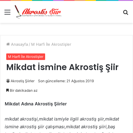
Menü
A
y
...
Anasayfa
/
M Harfi İle Akrostişler
M Harfi İle Akrostişler
Mikdat İsmine Akrostiş Şiir
Akrostiş Şiirler
Son güncelleme: 21 Ağustos 2019
Bir dakikadan az
Mikdat Adına Akrostiş Şiirler
mikdat akrostişi,mikdat ismiyle ilgili akrostiş şiir,mikdat
ismine akrostiş şiir çalışması,mikdat akrostiş şiiri,baş