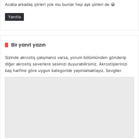
Acaba arkadaş şiirleri yok mu bunlar hep aşk şiirleri de 😀
i
k
Yanıtla
i
:
Bir yanıt yazın
Sizinde akrostiş çalışmanız varsa, yorum bölümünden gönderip
diğer akrostiş severlere sesinizi duyurabilirsiniz. Akrostişlerinizi
baş harfine göre uygun kategoride yayınlamaktayız. Sevgiler.
Y
o
r
u
m
*