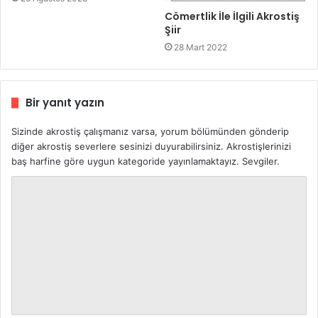
Cömertlik İle İlgili Akrostiş
Şiir
28 Mart 2022
Bir yanıt yazın
Sizinde akrostiş çalışmanız varsa, yorum bölümünden gönderip
diğer akrostiş severlere sesinizi duyurabilirsiniz. Akrostişlerinizi
baş harfine göre uygun kategoride yayınlamaktayız. Sevgiler.
Y
o
r
u
m
*