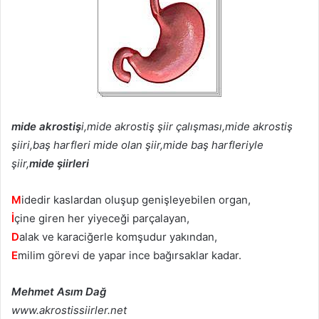
mide akrostiş
i,mide akrostiş şiir çalışması,mide akrostiş
şiiri,baş harfleri mide olan şiir,mide baş harfleriyle
şiir,
mide şiirleri
M
idedir kaslardan oluşup genişleyebilen organ,
İ
çine giren her yiyeceği parçalayan,
D
alak ve karaciğerle komşudur yakından,
E
milim görevi de yapar ince bağırsaklar kadar.
Mehmet Asım Dağ
www.akrostissiirler.net