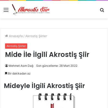
Menü
A
y
...
Anasayfa
/
Akrostiş Şiirler
Akrostiş Şiirler
Mide İle İlgili Akrostiş Şiir
Mehmet Asım Dağ
Son güncelleme: 28 Mart 2022
Bir dakikadan az
Mideyle İlgili Akrostiş Şiir