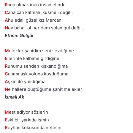
R
ana olmak inan insan elinde
C
ana can katmalı ,küsmeli değil..
A
hu edalı güzel kız Mercan
N
ev bahar ol her dem solan gül değil..
Ethem Gülgür
M
elekler şahidim seni sevdiğime
E
llerinle kalbime girdiğine
R
uhumu senden kıskandığıma
C
anımı aşk yoluna koyduğuma
A
şkın ile yandığıma
N
e hallere düştüğüme şahit melekler
İsmail Ak
M
est ediyor sözlerin
E
ski bir şarkıda ismin
R
eyhan kokusunda nefesin