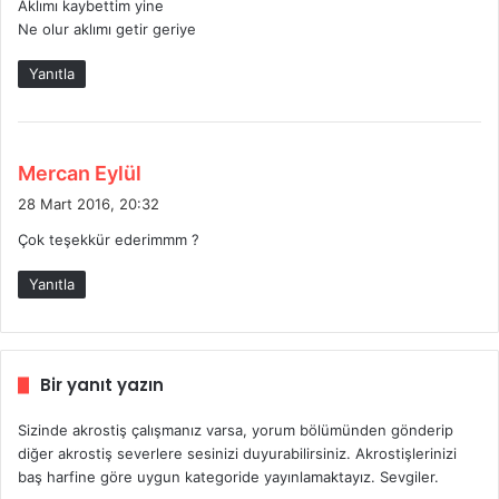
Aklımı kaybettim yine
Ne olur aklımı getir geriye
Yanıtla
d
Mercan Eylül
e
28 Mart 2016, 20:32
d
Çok teşekkür ederimmm ?
i
k
Yanıtla
i
:
Bir yanıt yazın
Sizinde akrostiş çalışmanız varsa, yorum bölümünden gönderip
diğer akrostiş severlere sesinizi duyurabilirsiniz. Akrostişlerinizi
baş harfine göre uygun kategoride yayınlamaktayız. Sevgiler.