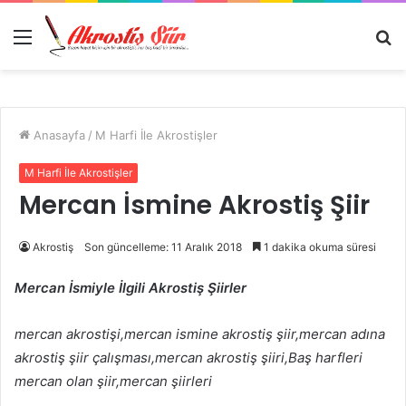
Menü
A
y
...
Anasayfa
/
M Harfi İle Akrostişler
M Harfi İle Akrostişler
Mercan İsmine Akrostiş Şiir
Akrostiş
Son güncelleme: 11 Aralık 2018
1 dakika okuma süresi
Mercan İsmiyle İlgili Akrostiş Şiirler
mercan akrostişi,mercan ismine akrostiş şiir,mercan adına
akrostiş şiir çalışması,mercan akrostiş şiiri,Baş harfleri
mercan olan şiir,mercan şiirleri