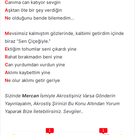
C
anıma can katıyor sevgin
A
şktan öte bir şey verdiğin
N
e olduğunu bende bilemedim…
M
evsimsiz kalmıştım gözlerinde, kalbimi getirdim içinde
biraz “Sen Çiçeğiyle.”
E
ktiğim tohumlar seni çıkardı yine
R
ahat bırakmadın beni yine
C
an yurdumdan vurdun yine
A
klımı kaybettim yine
N
e olur aklımı getir geriye
Sizinde
Mercan
İsmiyle Akrostişiniz Varsa Gönderin
Yayınlayalım, Akrostiş Şirinizi Bu Konu Altından Yorum
Yaparak Bize İletebilirsiniz. Sevgiler..
1
1