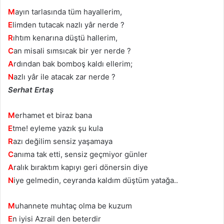
M
ayın tarlasında tüm hayallerim,
E
limden tutacak nazlı yâr nerde ?
R
ıhtım kenarına düştü hallerim,
C
an misali sımsıcak bir yer nerde ?
A
rdından bak bomboş kaldı ellerim;
N
azlı yâr ile atacak zar nerde ?
Serhat Ertaş
M
erhamet et biraz bana
E
tme! eyleme yazık şu kula
R
azı değilim sensiz yaşamaya
C
anıma tak etti, sensiz geçmiyor günler
A
ralık bıraktım kapıyı geri dönersin diye
N
iye gelmedin, ceyranda kaldım düştüm yatağa..
M
uhannete muhtaç olma be kuzum
E
n iyisi Azrail den beterdir