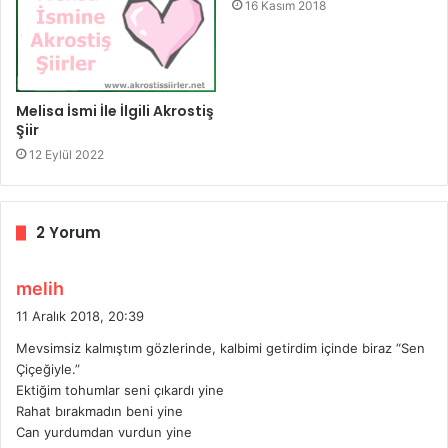
16 Kasım 2018
Melisa İsmi İle İlgili Akrostiş
Şiir
12 Eylül 2022
2 Yorum
d
melih
e
11 Aralık 2018, 20:39
d
Mevsimsiz kalmıştım gözlerinde, kalbimi getirdim içinde biraz “Sen
i
Çiçeğiyle.”
k
Ektiğim tohumlar seni çıkardı yine
i
Rahat bırakmadın beni yine
:
Can yurdumdan vurdun yine