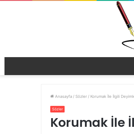
Anasayfa
/
Sözler
/
Korumak İle İlgili Deyim
Sözler
Korumak İle İ