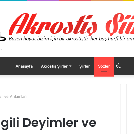
Dış
Anasayfa
Akrostiş Şiirler
Şiirler
Sözler
görü
ler ve Anlamları
değişt
lgili Deyimler ve