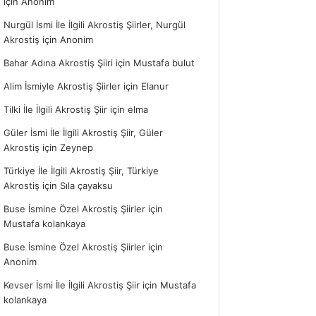
için
Anonim
Nurgül İsmi İle İlgili Akrostiş Şiirler, Nurgül
Akrostiş
için
Anonim
Bahar Adına Akrostiş Şiiri
için
Mustafa bulut
Alim İsmiyle Akrostiş Şiirler
için
Elanur
Tilki İle İlgili Akrostiş Şiir
için
elma
Güler İsmi İle İlgili Akrostiş Şiir, Güler
Akrostiş
için
Zeynep
Türkiye İle İlgili Akrostiş Şiir, Türkiye
Akrostiş
için
Sıla çayaksu
Buse İsmine Özel Akrostiş Şiirler
için
Mustafa kolankaya
Buse İsmine Özel Akrostiş Şiirler
için
Anonim
Kevser İsmi İle İlgili Akrostiş Şiir
için
Mustafa
kolankaya