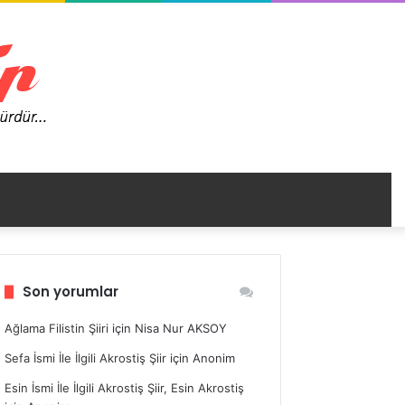
nümü
Son yorumlar
ir
Ağlama Filistin Şiiri
için
Nisa Nur AKSOY
Sefa İsmi İle İlgili Akrostiş Şiir
için
Anonim
Esin İsmi İle İlgili Akrostiş Şiir, Esin Akrostiş