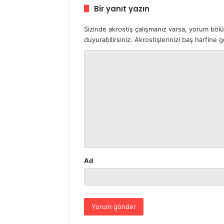
Bir yanıt yazın
Sizinde akrostiş çalışmanız varsa, yorum böl
duyurabilirsiniz. Akrostişlerinizi baş harfine
Y
o
r
u
m
*
Ad