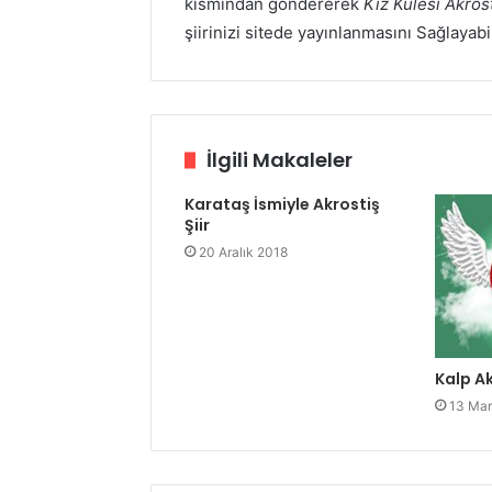
kısmından göndererek
Kız Kulesi Akrost
şiirinizi sitede yayınlanmasını Sağlayabi
İlgili Makaleler
Karataş İsmiyle Akrostiş
Şiir
20 Aralık 2018
Kalp Ak
13 Mar