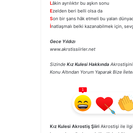
L
âkin ayrılıktır bu aşkın sonu
E
zelden beri belli olsa da
S
on bir şans hâk etmeli bu yalan dünya
İ
natlaşmalı belki kazanabilmek için, sev
Gece Yıldızı
www.akrstissiirler.net
Sizinde
Kız Kulesi Hakkında
Akrostişini
Konu Altından Yorum Yaparak Bize İletebi
1
Kız Kulesi Akrostiş Şiiri
Akrostişi ile ilg