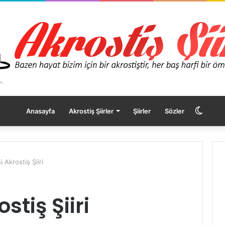
Dış
Anasayfa
Akrostiş Şiirler
Şiirler
Sözler
görü
i Akrostiş Şiiri
değişt
stiş Şiiri