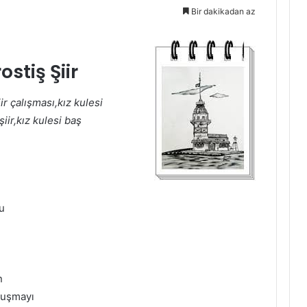
Bir dakikadan az
rostiş Şiir
iir çalışması,kız kulesi
şiir,kız kulesi baş
u
n
avuşmayı