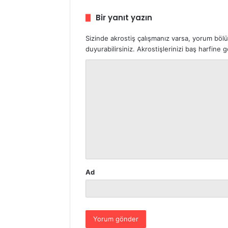
Bir yanıt yazın
Sizinde akrostiş çalışmanız varsa, yorum böl
duyurabilirsiniz. Akrostişlerinizi baş harfine
Y
o
r
u
m
*
Ad