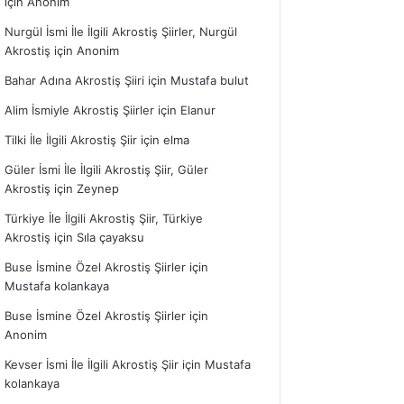
için
Anonim
Nurgül İsmi İle İlgili Akrostiş Şiirler, Nurgül
Akrostiş
için
Anonim
Bahar Adına Akrostiş Şiiri
için
Mustafa bulut
Alim İsmiyle Akrostiş Şiirler
için
Elanur
Tilki İle İlgili Akrostiş Şiir
için
elma
Güler İsmi İle İlgili Akrostiş Şiir, Güler
Akrostiş
için
Zeynep
Türkiye İle İlgili Akrostiş Şiir, Türkiye
Akrostiş
için
Sıla çayaksu
Buse İsmine Özel Akrostiş Şiirler
için
Mustafa kolankaya
Buse İsmine Özel Akrostiş Şiirler
için
Anonim
Kevser İsmi İle İlgili Akrostiş Şiir
için
Mustafa
kolankaya