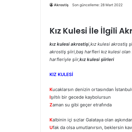
Akrostiş
Son güncelleme: 28 Mart 2022
Kız Kulesi İle İlgili Ak
kız kulesi akrostiş
i,kız kulesi akrostiş ş
akrostiş şiiri,baş harfleri kız kulesi olan 
harfleriyle şiir,
kız kulesi şiirleri
KIZ KULESİ
K
ucaklarsın denizin ortasından İstanbul
I
şıltılı bir gecede kaybolursun
Z
aman su gibi geçer etrafında
K
albinin içi sızlar Galataya olan aşkında
U
fak da olsa umutlanırsın, beklersin k