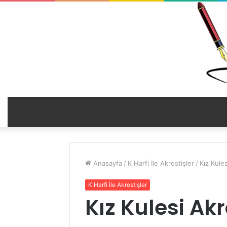
Anasayfa
/
K Harfi İle Akrostişler
/
Kız Kules
K Harfi İle Akrostişler
Kız Kulesi Akro