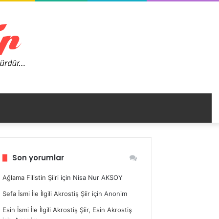
nümü
Son yorumlar
ir
Ağlama Filistin Şiiri
için
Nisa Nur AKSOY
Sefa İsmi İle İlgili Akrostiş Şiir
için
Anonim
Esin İsmi İle İlgili Akrostiş Şiir, Esin Akrostiş