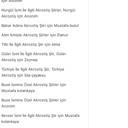
için
Anonim
Nurgül İsmi İle İlgili Akrostiş Şiirler, Nurgül
Akrostiş
için
Anonim
Bahar Adına Akrostiş Şiiri
için
Mustafa bulut
Alim İsmiyle Akrostiş Şiirler
için
Elanur
Tilki İle İlgili Akrostiş Şiir
için
elma
Güler İsmi İle İlgili Akrostiş Şiir, Güler
Akrostiş
için
Zeynep
Türkiye İle İlgili Akrostiş Şiir, Türkiye
Akrostiş
için
Sıla çayaksu
Buse İsmine Özel Akrostiş Şiirler
için
Mustafa kolankaya
Buse İsmine Özel Akrostiş Şiirler
için
Anonim
Kevser İsmi İle İlgili Akrostiş Şiir
için
Mustafa
kolankaya