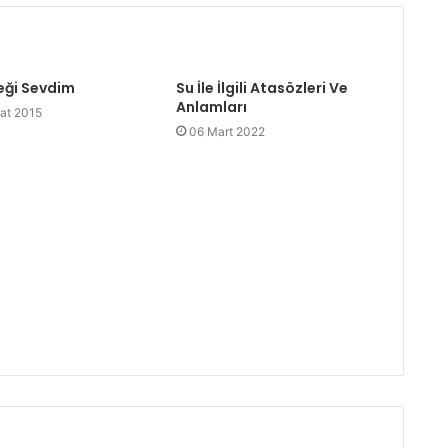
leği Sevdim
Su İle İlgili Atasözleri Ve
Anlamları
at 2015
06 Mart 2022