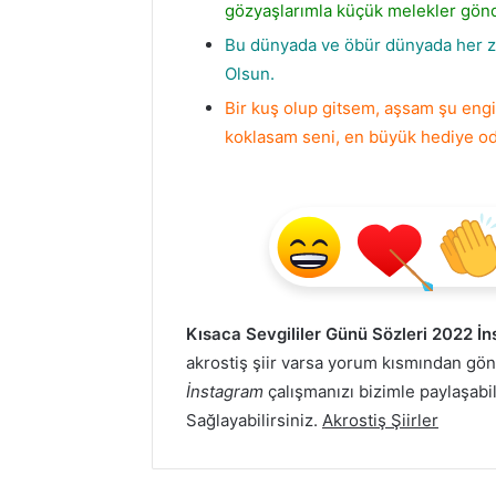
gözyaşlarımla küçük melekler gönd
Bu dünyada ve öbür dünyada her za
Olsun.
Bir kuş olup gitsem, aşsam şu eng
koklasam seni, en büyük hediye od
Kısaca Sevgililer Günü Sözleri 2022 İ
akrostiş şiir varsa yorum kısmından g
İnstagram
çalışmanızı bizimle paylaşabili
Sağlayabilirsiniz.
Akrostiş Şiirler