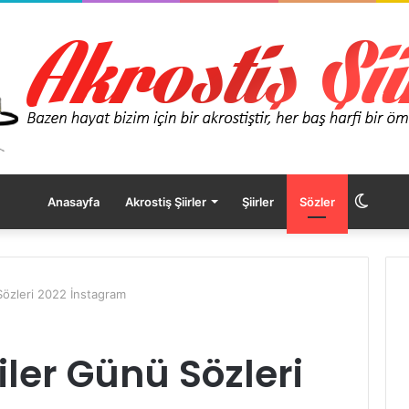
Dış
Anasayfa
Akrostiş Şiirler
Şiirler
Sözler
görü
Sözleri 2022 İnstagram
değişt
iler Günü Sözleri