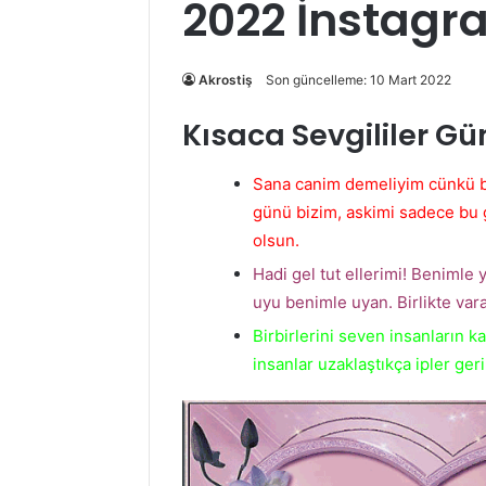
2022 İnstagr
Akrostiş
Son güncelleme: 10 Mart 2022
Kısaca Sevgililer Gü
Sana canim demeliyim cünkü bu
günü bizim, askimi sadece bu 
olsun.
Hadi gel tut ellerimi! Benimle
uyu benimle uyan. Birlikte varal
Birbirlerini seven insanların 
insanlar uzaklaştıkça ipler ge