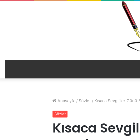
Anasayfa
/
Sözler
/
Kısaca Sevgililer Günü 
Sözler
Kısaca Sevgil