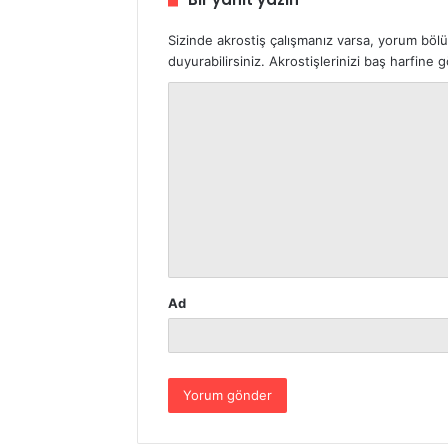
Sizinde akrostiş çalışmanız varsa, yorum böl
duyurabilirsiniz. Akrostişlerinizi baş harfine
Y
o
r
u
m
*
Ad