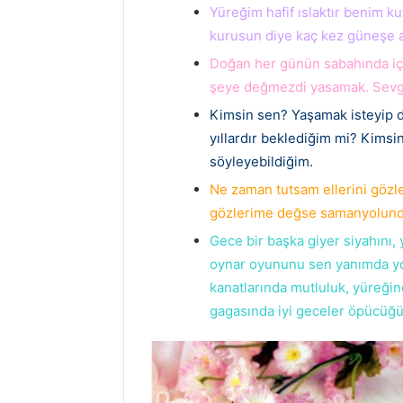
Yüreğim hafif ıslaktır benim k
kurusun diye kaç kez güneşe a
Doğan her günün sabahında içi
şeye değmezdi yasamak. Sevgil
Kimsin sen? Yaşamak isteyip 
yıllardır beklediğim mi? Kims
söyleyebildiğim.
Ne zaman tutsam ellerini göz
gözlerime değse samanyolundan
Gece bir başka giyer siyahını, 
oynar oyununu sen yanımda yo
kanatlarında mutluluk, yüreği
gagasında iyi geceler öpücüğü