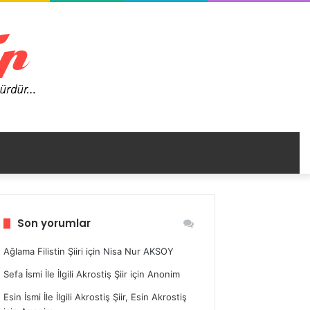
nümü
Son yorumlar
ir
Ağlama Filistin Şiiri
için
Nisa Nur AKSOY
Sefa İsmi İle İlgili Akrostiş Şiir
için
Anonim
Esin İsmi İle İlgili Akrostiş Şiir, Esin Akrostiş