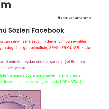
am
1 dakika okuma süresi
nü Sözleri Facebook
 can senin, sana sevgilim demeliyim bu sevgililer
gün degil her gün bilmelisin, SEVGILER GÜNÜN kutlu
 yan! Benimle meydan oku her çaresizliğe! Benimle
ım nice yıllara.
kalpleri arasında gözle görülmeyen ipler olurmuş,
rilir insanın canını acıtırmış ama asla KOPMAZMIŞ.