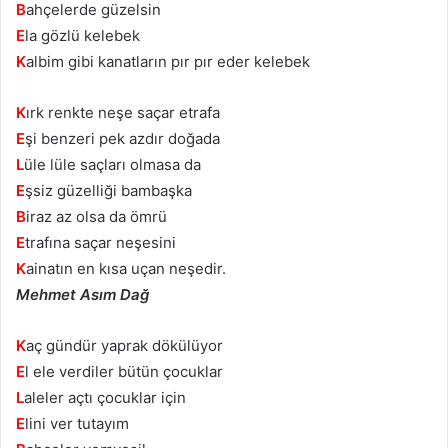
B
ahçelerde güzelsin
E
la gözlü kelebek
K
albim gibi kanatların pır pır eder kelebek
K
ırk renkte neşe saçar etrafa
E
şi benzeri pek azdır doğada
L
üle lüle saçları olmasa da
E
şsiz güzelliği bambaşka
B
iraz az olsa da ömrü
E
trafına saçar neşesini
K
ainatın en kısa uçan neşedir.
Mehmet Asım Dağ
K
aç gündür yaprak dökülüyor
E
l ele verdiler bütün çocuklar
L
aleler açtı çocuklar için
E
lini ver tutayım