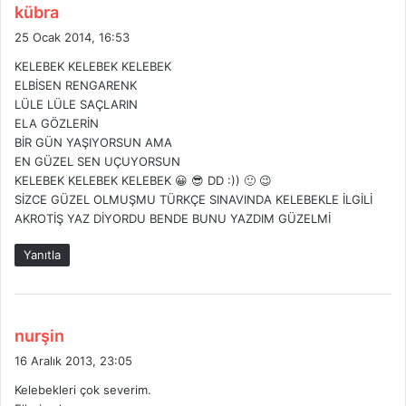
d
kübra
e
25 Ocak 2014, 16:53
d
KELEBEK KELEBEK KELEBEK
i
ELBİSEN RENGARENK
k
LÜLE LÜLE SAÇLARIN
i
ELA GÖZLERİN
:
BİR GÜN YAŞIYORSUN AMA
EN GÜZEL SEN UÇUYORSUN
KELEBEK KELEBEK KELEBEK 😀 😎 DD :)) 🙂 😉
SİZCE GÜZEL OLMUŞMU TÜRKÇE SINAVINDA KELEBEKLE İLGİLİ
AKROTİŞ YAZ DİYORDU BENDE BUNU YAZDIM GÜZELMİ
Yanıtla
d
nurşin
e
16 Aralık 2013, 23:05
d
Kelebekleri çok severim.
i