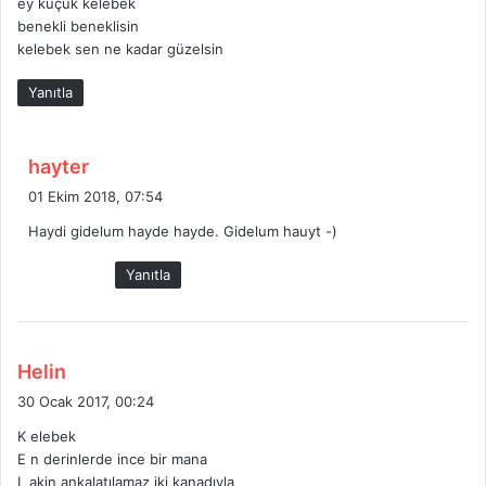
ey küçük kelebek
:
benekli beneklisin
kelebek sen ne kadar güzelsin
Yanıtla
d
hayter
e
01 Ekim 2018, 07:54
d
Haydi gidelum hayde hayde. Gidelum hauyt -)
i
k
Yanıtla
i
:
d
Helin
e
30 Ocak 2017, 00:24
d
K elebek
i
E n derinlerde ince bir mana
k
L akin ankalatılamaz iki kanadıyla