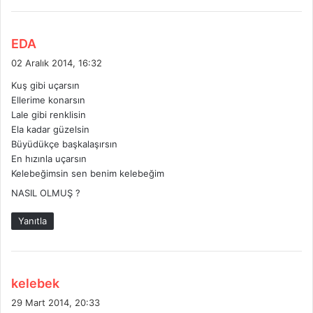
:
d
EDA
e
02 Aralık 2014, 16:32
d
Kuş gibi uçarsın
i
Ellerime konarsın
k
Lale gibi renklisin
i
Ela kadar güzelsin
:
Büyüdükçe başkalaşırsın
En hızınla uçarsın
Kelebeğimsin sen benim kelebeğim
NASIL OLMUŞ ?
Yanıtla
d
kelebek
e
29 Mart 2014, 20:33
d