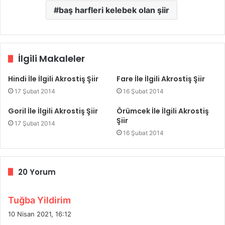
baş harfleri kelebek olan şiir
İlgili Makaleler
Hindi İle İlgili Akrostiş Şiir
Fare İle İlgili Akrostiş Şiir
17 Şubat 2014
16 Şubat 2014
Goril İle İlgili Akrostiş Şiir
Örümcek İle İlgili Akrostiş
Şiir
17 Şubat 2014
16 Şubat 2014
20 Yorum
d
Tuğba Yildirim
e
10 Nisan 2021, 16:12
d