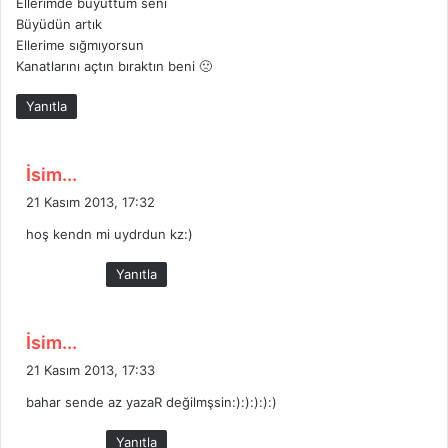
Ellerimde büyüttüm seni
:
Büyüdün artık
Ellerime sığmıyorsun
Kanatlarını açtın bıraktın beni 🙁
Yanıtla
d
İsim...
e
21 Kasım 2013, 17:32
d
hoş kendn mi uydrdun kz:)
i
k
Yanıtla
i
:
d
İsim...
e
21 Kasım 2013, 17:33
d
bahar sende az yazaR değilmşsin:):):):):)
i
k
Yanıtla