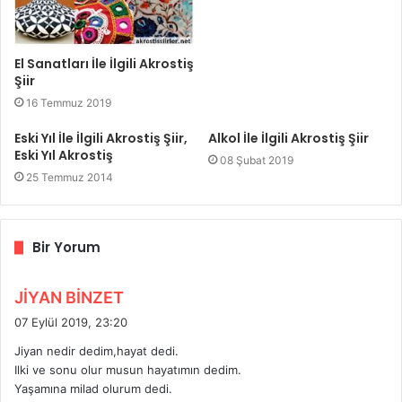
El Sanatları İle İlgili Akrostiş
Şiir
16 Temmuz 2019
Eski Yıl İle İlgili Akrostiş Şiir,
Alkol İle İlgili Akrostiş Şiir
Eski Yıl Akrostiş
08 Şubat 2019
25 Temmuz 2014
Bir Yorum
d
JİYAN BİNZET
e
07 Eylül 2019, 23:20
d
Jiyan nedir dedim,hayat dedi.
i
Ilki ve sonu olur musun hayatımın dedim.
k
Yaşamına milad olurum dedi.
i