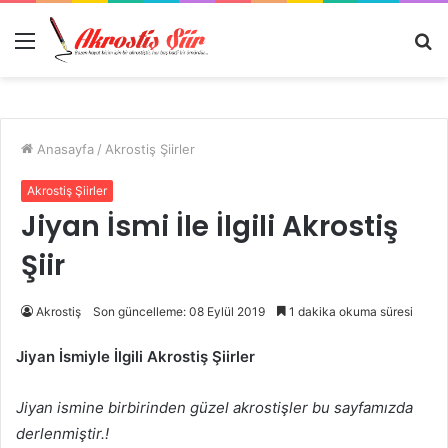
Menü
A
y
...
Anasayfa
/
Akrostiş Şiirler
Akrostiş Şiirler
Jiyan İsmi İle İlgili Akrostiş
Şiir
Akrostiş
Son güncelleme: 08 Eylül 2019
1 dakika okuma süresi
Jiyan İsmiyle İlgili Akrostiş Şiirler
Jiyan ismine birbirinden güzel akrostişler bu sayfamızda
derlenmiştir.!