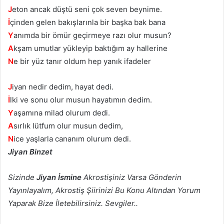
J
eton ancak düştü seni çok seven beynime.
İ
çinden gelen bakışlarınla bir başka bak bana
Y
anımda bir ömür geçirmeye razı olur musun?
A
kşam umutlar yükleyip baktığım ay hallerine
N
e bir yüz tanır oldum hep yanık ifadeler
J
iyan nedir dedim, hayat dedi.
İ
lki ve sonu olur musun hayatımın dedim.
Y
aşamına milad olurum dedi.
A
sırlık lütfum olur musun dedim,
N
ice yaşlarla cananım olurum dedi.
Jiyan Binzet
Sizinde
Jiyan İsmine
Akrostişiniz Varsa Gönderin
Yayınlayalım, Akrostiş Şiirinizi Bu Konu Altından Yorum
Yaparak Bize İletebilirsiniz. Sevgiler..