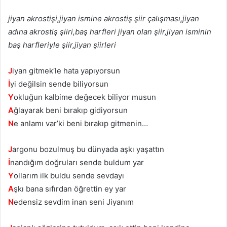
jiyan akrostişi,jiyan ismine akrostiş şiir çalışması,jiyan
adına akrostiş şiiri,baş harfleri jiyan olan şiir,jiyan isminin
baş harfleriyle şiir,jiyan şiirleri
J
iyan gitmek‘le hata yapıyorsun
İ
yi değilsin sende biliyorsun
Y
okluğun kalbime değecek biliyor musun
A
ğlayarak beni bırakıp gidiyorsun
N
e anlamı var’ki beni bırakıp gitmenin…
J
argonu bozulmuş bu dünyada aşkı yaşattın
İ
nandığım doğruları sende buldum yar
Y
ollarım ilk buldu sende sevdayı
A
şkı bana sıfırdan öğrettin ey yar
N
edensiz sevdim inan seni Jiyanım