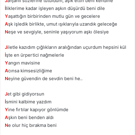
J
anjanlı sözlerine tutuldum, aşık ettin beni kendine
İ
liklerime kadar işleyen aşkın düşürdü beni dile
Y
aşattığın birbirinden mutlu gün ve gecelere
A
şk işledik birlikte, umut ışıklarıyla uzandık geleceğe
N
eşe ve sevgiyle, seninle yaşıyorum aşkı ölesiye
J
iletle kazıdım çığlıkların aralığından uçurdum hepsini kül
İ
şte en ürpertici nağmelerle
Y
angın mavisine
A
cınsa kimsesizliğime
N
eyine güvendin de sevdin beni he..
J
et gibi gidiyorsun
İ
smini kalbime yazdım
Y
ine fırtılar kapıyor gönlümde
A
şkın beni benden aldı
N
e olur hiç bırakma beni