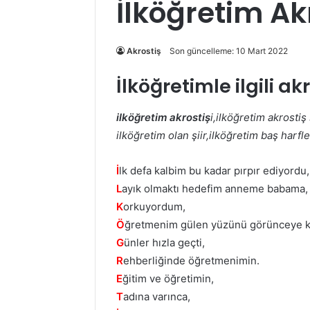
İlköğretim Ak
Akrostiş
Son güncelleme: 10 Mart 2022
İlköğretimle ilgili akr
ilköğretim akrostiş
i,ilköğretim akrostiş 
ilköğretim olan şiir,ilköğretim baş harfler
İ
lk defa kalbim bu kadar pırpır ediyordu,
L
ayık olmaktı hedefim anneme babama,
K
orkuyordum,
Ö
ğretmenim gülen yüzünü görünceye k
G
ünler hızla geçti,
R
ehberliğinde öğretmenimin.
E
ğitim ve öğretimin,
T
adına varınca,