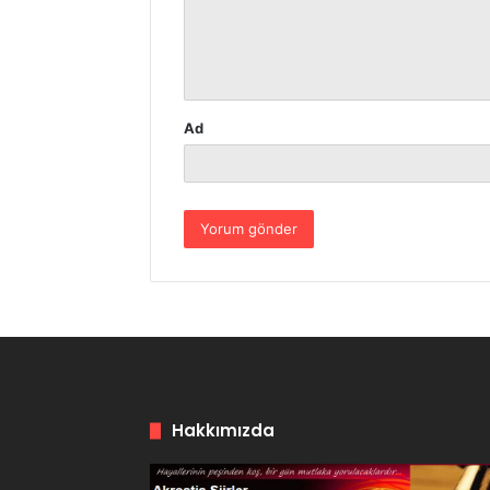
u
m
*
Ad
Hakkımızda