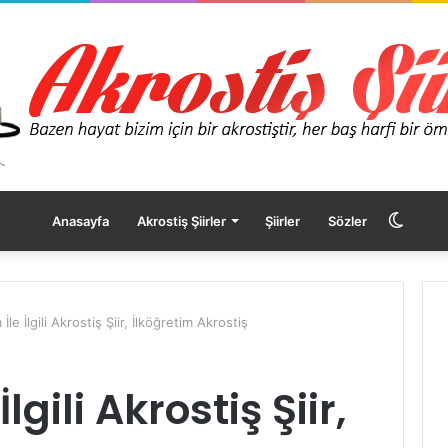
Dış
Anasayfa
Akrostiş Şiirler
Şiirler
Sözler
görü
 İle İlgili Akrostiş Şiir, İlköğretim Akrostiş
değişt
lgili Akrostiş Şiir,