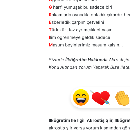
Ğ
harfi yumuşak bu sadece biri
R
akamlarla oynadık topladık çıkardık her
E
zberledik çarpım çetvelini
T
ürk kürt laz ayrımcılık olmasın
İ
lim öğrenmeye geldik sadece
M
asum beyinlerimiz masum kalsın…
Sizinde
İlköğretim Hakkında
Akrostişini
Konu Altından Yorum Yaparak Bize İletebi
İlköğretim İle İlgili Akrostiş Şiir, İlköğ
akrostiş şiir varsa yorum kısmından g