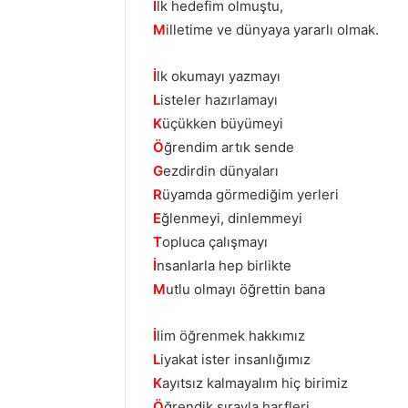
İ
lk hedefim olmuştu,
M
illetime ve dünyaya yararlı olmak.
İ
lk okumayı yazmayı
L
isteler hazırlamayı
K
üçükken büyümeyi
Ö
ğrendim artık sende
G
ezdirdin dünyaları
R
üyamda görmediğim yerleri
E
ğlenmeyi, dinlemmeyi
T
opluca çalışmayı
İ
nsanlarla hep birlikte
M
utlu olmayı öğrettin bana
İ
lim öğrenmek hakkımız
L
iyakat ister insanlığımız
K
ayıtsız kalmayalım hiç birimiz
Ö
ğrendik sırayla harfleri