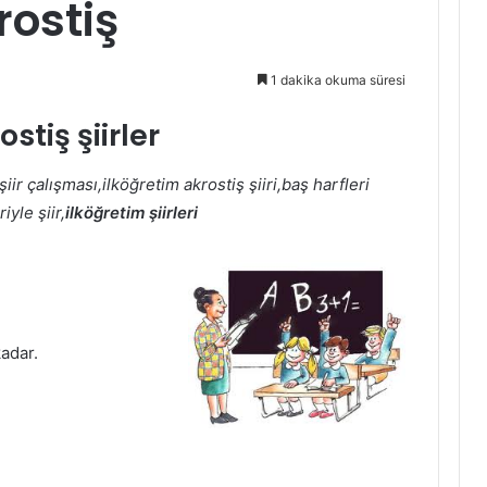
rostiş
1 dakika okuma süresi
ostiş şiirler
şiir çalışması,ilköğretim akrostiş şiiri,baş harfleri
iyle şiir,
ilköğretim şiirleri
adar.