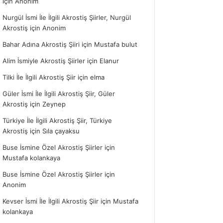
için
Anonim
Nurgül İsmi İle İlgili Akrostiş Şiirler, Nurgül
Akrostiş
için
Anonim
Bahar Adına Akrostiş Şiiri
için
Mustafa bulut
Alim İsmiyle Akrostiş Şiirler
için
Elanur
Tilki İle İlgili Akrostiş Şiir
için
elma
Güler İsmi İle İlgili Akrostiş Şiir, Güler
Akrostiş
için
Zeynep
Türkiye İle İlgili Akrostiş Şiir, Türkiye
Akrostiş
için
Sıla çayaksu
Buse İsmine Özel Akrostiş Şiirler
için
Mustafa kolankaya
Buse İsmine Özel Akrostiş Şiirler
için
Anonim
Kevser İsmi İle İlgili Akrostiş Şiir
için
Mustafa
kolankaya