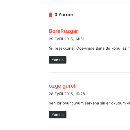
3 Yorum
d
BoraRüzgar
e
29 Eylül 2015, 14:51
d
😀 Teşekkürler Ödevimde Bana Bu konu lazım
i
k
Yanıtla
i
:
d
özge gürel
e
28 Eylül 2015, 19:28
d
ben bir oyuncuyum serkana şiirler okudum 
i
k
Yanıtla
i
: