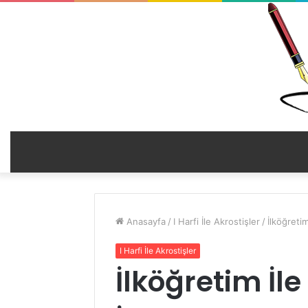
Anasayfa
/
I Harfi İle Akrostişler
/
İlköğretim
I Harfi İle Akrostişler
İlköğretim İle İ