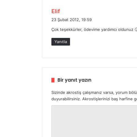
d
Elif
e
23 Şubat 2012, 19:59
d
Çok teşekkürler, ödevime yardımcı oldunuz 
i
k
Yanıtla
i
:
Bir yanıt yazın
Sizinde akrostiş çalışmanız varsa, yorum böl
duyurabilirsiniz. Akrostişlerinizi baş harfine
Y
o
r