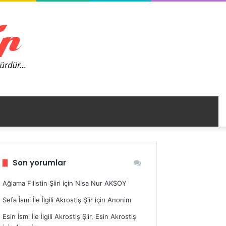
nümü
Son yorumlar
ir
Ağlama Filistin Şiiri
için
Nisa Nur AKSOY
Sefa İsmi İle İlgili Akrostiş Şiir
için
Anonim
Esin İsmi İle İlgili Akrostiş Şiir, Esin Akrostiş