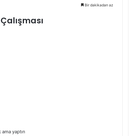
Bir dakikadan az
ir Çalışması
k ama yaptın