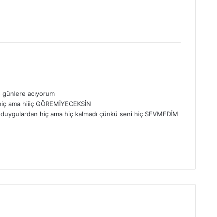
o günlere acıyorum
 hiç ama hiiiç GÖREMİYECEKSİN
o duygulardan hiç ama hiç kalmadı çünkü seni hiç SEVMEDİM