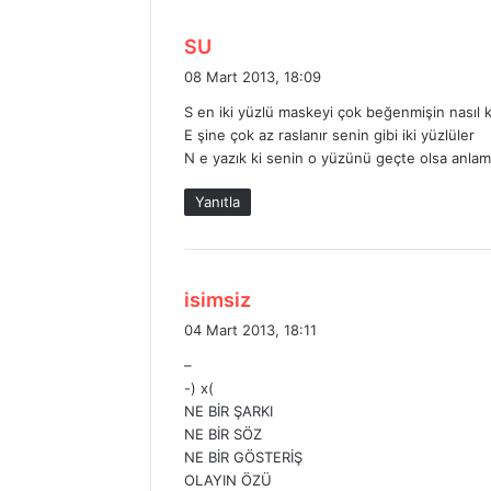
d
SU
e
08 Mart 2013, 18:09
d
S en iki yüzlü maskeyi çok beğenmişin nasıl k
i
E şine çok az raslanır senin gibi iki yüzlüler
k
N e yazık ki senin o yüzünü geçte olsa anla
i
:
Yanıtla
d
isimsiz
e
04 Mart 2013, 18:11
d
–
i
-) x(
k
NE BİR ŞARKI
i
NE BİR SÖZ
:
NE BİR GÖSTERİŞ
OLAYIN ÖZÜ