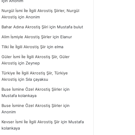
için
Anonim
Nurgül İsmi İle İlgili Akrostiş Şiirler, Nurgül
Akrostiş
için
Anonim
Bahar Adına Akrostiş Şiiri
için
Mustafa bulut
Alim İsmiyle Akrostiş Şiirler
için
Elanur
Tilki İle İlgili Akrostiş Şiir
için
elma
Güler İsmi İle İlgili Akrostiş Şiir, Güler
Akrostiş
için
Zeynep
Türkiye İle İlgili Akrostiş Şiir, Türkiye
Akrostiş
için
Sıla çayaksu
Buse İsmine Özel Akrostiş Şiirler
için
Mustafa kolankaya
Buse İsmine Özel Akrostiş Şiirler
için
Anonim
Kevser İsmi İle İlgili Akrostiş Şiir
için
Mustafa
kolankaya