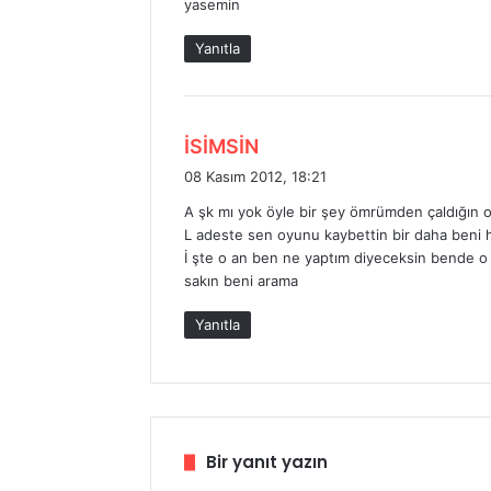
yasemin
k
i
Yanıtla
:
d
İSİMSİN
e
08 Kasım 2012, 18:21
d
A şk mı yok öyle bir şey ömrümden çaldığın 
i
L adeste sen oyunu kaybettin bir daha beni
k
İ şte o an ben ne yaptım diyeceksin bende 
i
sakın beni arama
:
Yanıtla
Bir yanıt yazın