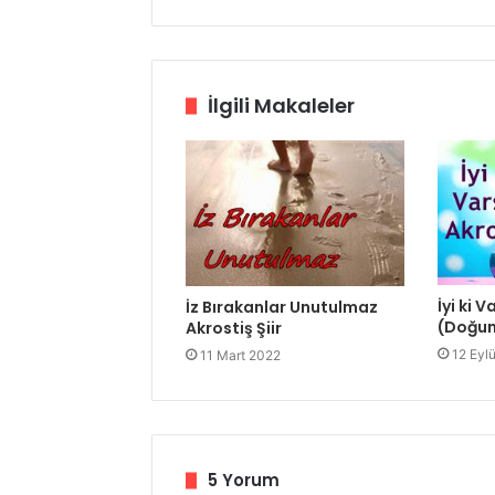
İlgili Makaleler
İyi ki V
İz Bırakanlar Unutulmaz
(Doğu
Akrostiş Şiir
12 Eyl
11 Mart 2022
5 Yorum