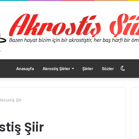
Dış
Anasayfa
Akrostiş Şiirler
Şiirler
Sözler
görü
Akrostiş Şiir
değişt
tiş Şiir