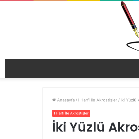
Anasayfa
/
I Harfi İle Akrostişler
/
İki Yüzlü 
I Harfi İle Akrostişler
İki Yüzlü Akros