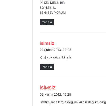
İKİ KELİMELİK BİR
SÖYLEŞİ !..
SENİ SEVİYORUM
Yanıtla
d
isimsiz
e
27 Şubat 2013, 20:03
d
-) x( çok güzel bir şiir
i
k
Yanıtla
i
:
d
İSİMSİZ
e
09 Kasım 2012, 16:28
d
Baktım sana kırgın değilim kızgın değilim darg
i