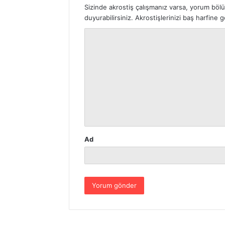
Sizinde akrostiş çalışmanız varsa, yorum böl
duyurabilirsiniz. Akrostişlerinizi baş harfine
Y
o
r
u
m
*
Ad