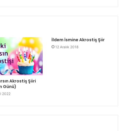
İldem İsmine Akrostiş Şiir
12 Aralık 2018
arsın Akrostiş Şiiri
m Günü)
ül 2022