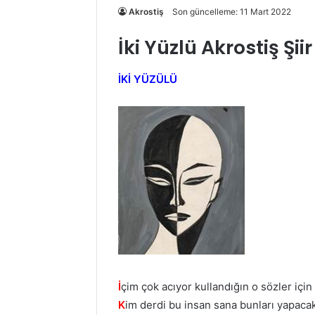
Akrostiş
Son güncelleme: 11 Mart 2022
İki Yüzlü Akrostiş Şi
İKİ YÜZÜLÜ
İ
çim çok acıyor kullandığın o sözler için
K
im derdi bu insan sana bunları yapaca