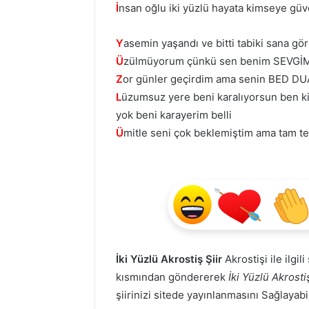
İ
nsan oğlu iki yüzlü hayata kimseye g
Y
asemin yaşandı ve bitti tabiki sana 
Ü
zülmüyorum çünkü sen benim SEVGİM
Z
or günler geçirdim ama senin BED DU
L
üzumsuz yere beni karalıyorsun ben k
yok beni karayerim belli
Ü
mitle seni çok beklemiştim ama tam te
İki Yüzlü Akrostiş Şiir
Akrostişi ile ilgil
kısmından göndererek
İki Yüzlü Akrostiş
şiirinizi sitede yayınlanmasını Sağlayabi