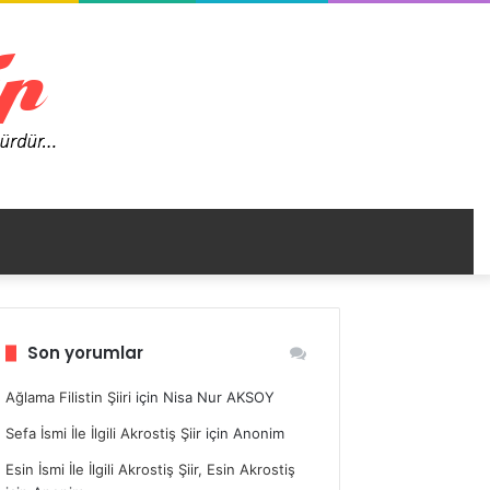
nümü
Son yorumlar
ir
Ağlama Filistin Şiiri
için
Nisa Nur AKSOY
Sefa İsmi İle İlgili Akrostiş Şiir
için
Anonim
Esin İsmi İle İlgili Akrostiş Şiir, Esin Akrostiş