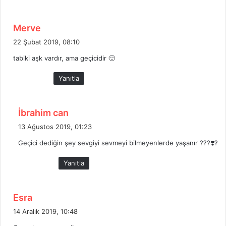
:
d
Merve
e
22 Şubat 2019, 08:10
d
tabiki aşk vardır, ama geçicidir 🙂
i
k
Yanıtla
i
:
d
İbrahim can
e
13 Ağustos 2019, 01:23
d
Geçici dediğin şey sevgiyi sevmeyi bilmeyenlerde yaşanır ???❣️?
i
k
Yanıtla
i
:
d
Esra
e
14 Aralık 2019, 10:48
d