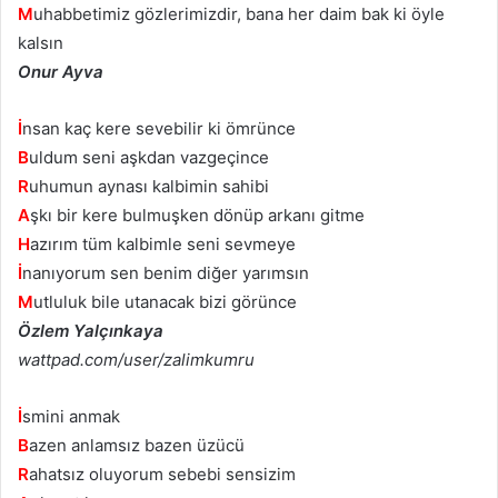
M
uhabbetimiz gözlerimizdir, bana her daim bak ki öyle
kalsın
Onur Ayva
İ
nsan kaç kere sevebilir ki ömrünce
B
uldum seni aşkdan vazgeçince
R
uhumun aynası kalbimin sahibi
A
şkı bir kere bulmuşken dönüp arkanı gitme
H
azırım tüm kalbimle seni sevmeye
İ
nanıyorum sen benim diğer yarımsın
M
utluluk bile utanacak bizi görünce
Özlem Yalçınkaya
wattpad.com/user/zalimkumru
İ
smini anmak
B
azen anlamsız bazen üzücü
R
ahatsız oluyorum sebebi sensizim