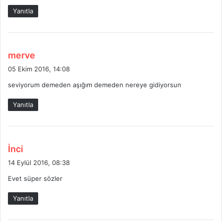
k
Yanıtla
i
:
d
merve
e
05 Ekim 2016, 14:08
d
seviyorum demeden aşığım demeden nereye gidiyorsun
i
k
Yanıtla
i
:
d
İnci
e
14 Eylül 2016, 08:38
d
Evet süper sözler
i
k
Yanıtla
i
: