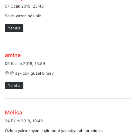
e
07 Ocak 2019, 23:48
d
Salim yazan söz şiir
i
k
Yanıtla
i
:
d
amine
e
06 Kasım 2018, 15:59
d
🙂 🙂 aşk çok güzel birşey
i
k
Yanıtla
i
:
d
Melisa
e
24 Ekim 2018, 19:46
d
Özlem yalcınkayanin şiiri beni yansıtıyo ah ibrahimim
i