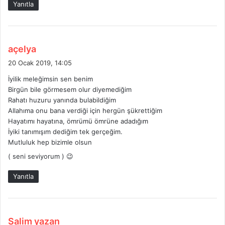
Yanıtla
d
açelya
e
20 Ocak 2019, 14:05
d
İyilik meleğimsin sen benim
i
Birgün bile görmesem olur diyemediğim
k
Rahatı huzuru yanında bulabildiğim
i
Allahıma onu bana verdiği için hergün şükrettiğim
:
Hayatımı hayatına, ömrümü ömrüne adadığım
İyiki tanımışım dediğim tek gerçeğim.
Mutluluk hep bizimle olsun
( seni seviyorum ) 😉
Yanıtla
d
Salim yazan