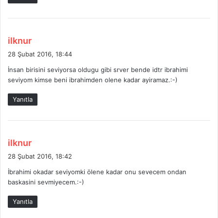
:
d
ilknur
e
28 Şubat 2016, 18:44
d
İnsan birisini seviyorsa oldugu gibi srver bende idtr ibrahimi
i
seviyom kimse beni ibrahimden olene kadar ayiramaz.:-)
k
i
Yanıtla
:
d
ilknur
e
28 Şubat 2016, 18:42
d
İbrahimi okadar seviyomki ölene kadar onu sevecem ondan
i
baskasini sevmiyecem.:-)
k
i
Yanıtla
: