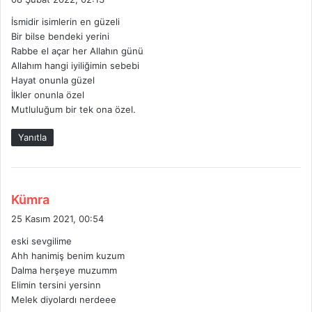
d
İsmidir isimlerin en güzeli
i
Bir bilse bendeki yerini
k
Rabbe el açar her Allahın günü
i
Allahım hangi iyiliğimin sebebi
:
Hayat onunla güzel
İlkler onunla özel
Mutluluğum bir tek ona özel.
Yanıtla
d
Kümra
e
25 Kasım 2021, 00:54
d
eski sevgilime
i
Ahh hanimiş benim kuzum
k
Dalma herşeye muzumm
i
Elimin tersini yersinn
:
Melek diyolardı nerdeee