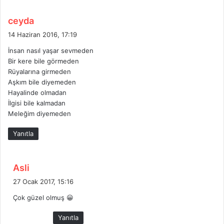
d
ceyda
e
14 Haziran 2016, 17:19
d
İnsan nasıl yaşar sevmeden
i
Bir kere bile görmeden
k
Rüyalarına girmeden
i
Aşkım bile diyemeden
:
Hayalinde olmadan
İlgisi bile kalmadan
Meleğim diyemeden
Yanıtla
d
Asli
e
27 Ocak 2017, 15:16
d
Çok güzel olmuş 😀
i
k
Yanıtla
i