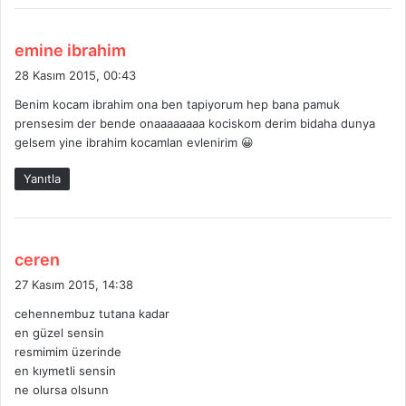
d
emine ibrahim
e
28 Kasım 2015, 00:43
d
Benim kocam ibrahim ona ben tapiyorum hep bana pamuk
i
prensesim der bende onaaaaaaaa kociskom derim bidaha dunya
k
gelsem yine ibrahim kocamlan evlenirim 😀
i
:
Yanıtla
d
ceren
e
27 Kasım 2015, 14:38
d
cehennembuz tutana kadar
i
en güzel sensin
k
resmimim üzerinde
i
en kıymetli sensin
:
ne olursa olsunn