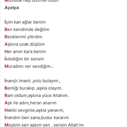
M
utluluk hep bizimle olsun
Açelya
İ
çim kan ağlar benim
B
en kendimde değilim
R
enklerimi yitirdim
A
şkına uzak düştüm
H
er anım kara benim
İ
stediğim bir sensin
M
uradımı ver sevdiğim…
İ
nançlı imanlı ,yolu bulayım ,
B
enliği burakıp ,aşkla olayım.
R
am oldum,aşkına yüce Allahım.
A
şk ile adını,heran anarım
H
akiki sevginle,aşkla yanarım,
İ
nandım ben sana,budur kararım
M
eşkim sen aşkım sen . sensin Allah’ım