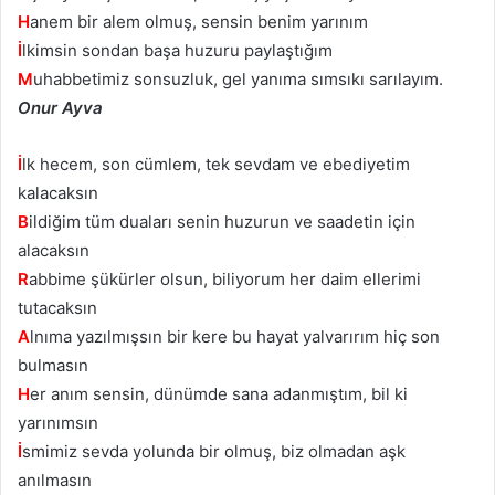
H
anem bir alem olmuş, sensin benim yarınım
İ
lkimsin sondan başa huzuru paylaştığım
M
uhabbetimiz sonsuzluk, gel yanıma sımsıkı sarılayım.
Onur Ayva
İ
lk hecem, son cümlem, tek sevdam ve ebediyetim
kalacaksın
B
ildiğim tüm duaları senin huzurun ve saadetin için
alacaksın
R
abbime şükürler olsun, biliyorum her daim ellerimi
tutacaksın
A
lnıma yazılmışsın bir kere bu hayat yalvarırım hiç son
bulmasın
H
er anım sensin, dünümde sana adanmıştım, bil ki
yarınımsın
İ
smimiz sevda yolunda bir olmuş, biz olmadan aşk
anılmasın