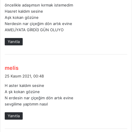
öncelikle adaşımsın kırmak istemedim
i
Hasret kaldım sesine
k
Aşk kokan gözüne
i
Nerdesin nar çiçeğim dön artık evine
:
AMELİYATA GİRDİ3 GÜN OLUYO
Yanıtla
d
melis
e
25 Kasım 2021, 00:48
d
H aster kaldım sesine
i
A şk kokan gözüne
k
N erdesin nar çiçeğim dön artık evine
i
sevgilime yaptımm nasıl
:
Yanıtla