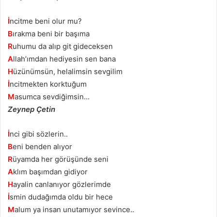
İ
ncitme beni olur mu?
B
ırakma beni bir başıma
R
uhumu da alıp git gideceksen
A
llah’ımdan hediyesin sen bana
H
üzünümsün, helalimsin sevgilim
İ
ncitmekten korktuğum
M
asumca sevdiğimsin…
Zeynep Çetin
İ
nci gibi sözlerin..
B
eni benden alıyor
R
üyamda her görüşünde seni
A
klım başımdan gidiyor
H
ayalin canlanıyor gözlerimde
İ
smin dudağımda oldu bir hece
M
alum ya insan unutamıyor sevince..