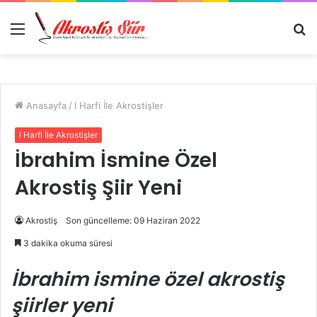
Menü
A
y
...
Anasayfa
/
I Harfi İle Akrostişler
I Harfi İle Akrostişler
İbrahim İsmine Özel
Akrostiş Şiir Yeni
Akrostiş
Son güncelleme: 09 Haziran 2022
3 dakika okuma süresi
İbrahim ismine özel akrostiş
şiirler yeni