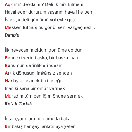
A
şk mı? Sevda mı? Delilik mi? Bilmem.
H
ayal eder dururum yaşarım hayali ile ben.
İ
ster şu deli gönlümü yol eyle geç.
M
esken tutmuş bu gönül seni vazgeçmez…
Dimple
İ
lk heyecanım oldun, gönlüme doldun
B
endeki yerin başka, bir başka inan
R
uhumun derinliklerindesin
A
rtık dönüşüm imkânsız senden
H
akkıyla sevmek bu ise eğer
İ
nan ki sana bir ömür vermek
M
uradım tüm benliğim önüne sermek
Refah Torlak
İ
nsan,yarınlara hep umutla bakar
B
ir bakış her şeyi anlatmaya yeter