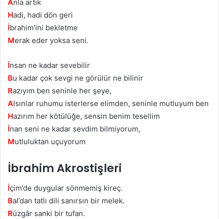
A
nla artık
H
adi, hadi dön geri
İ
brahim’ini bekletme
M
erak eder yoksa seni.
İ
nsan ne kadar sevebilir
B
u kadar çok sevgi ne görülür ne bilinir
R
azıyım ben seninle her şeye,
A
lsınlar ruhumu isterlerse elimden, seninle mutluyum ben
H
azırım her kötülüğe, sensin benim tesellim
İ
nan seni ne kadar sevdim bilmiyorum,
M
utluluktan uçuyorum
İbrahim Akrostişleri
İ
çim’de duygular sönmemiş kireç.
B
al’dan tatlı dili sanırsın bir melek.
R
üzgâr sanki bir tufan.