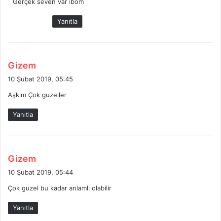
Gerçek seven var ibom
i
k
Yanıtla
i
:
d
Gizem
e
10 Şubat 2019, 05:45
d
Aşkım Çok guzeller
i
k
Yanıtla
i
:
d
Gizem
e
10 Şubat 2019, 05:44
d
Çok guzel bu kadar anlamlı olabilir
i
k
Yanıtla
i