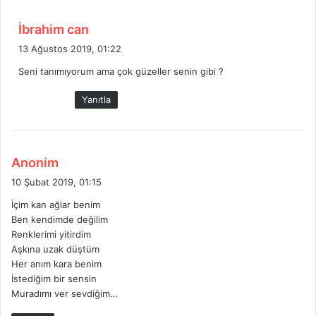
:
d
İbrahim can
e
13 Ağustos 2019, 01:22
d
Seni tanımıyorum ama çok güzeller senin gibi ?
i
k
Yanıtla
i
:
d
Anonim
e
10 Şubat 2019, 01:15
d
İçim kan ağlar benim
i
Ben kendimde değilim
k
Renklerimi yitirdim
i
Aşkına uzak düştüm
:
Her anım kara benim
İstediğim bir sensin
Muradımı ver sevdiğim…