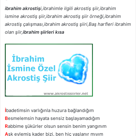
ibrahim akrostiş
i,ibrahimle ilgili akrostiş şiir,ibrahim
ismine akrostiş şiir,ibrahim akrostiş şiir örneği,ibrahim
akrostiş çalışması,ibrahim akrostiş şiiri,Baş harfleri ibrahim
olan şiir,
ibrahim şiirleri kısa
İ
badetimsin varlığınla huzura bağlandığım
B
esmelemsin hayata sensiz başlayamadığım
R
abbime şükürler olsun sensin benim yangınım
A
şk eylemiş kader bizi, ben hiç yaşlanır mıyım