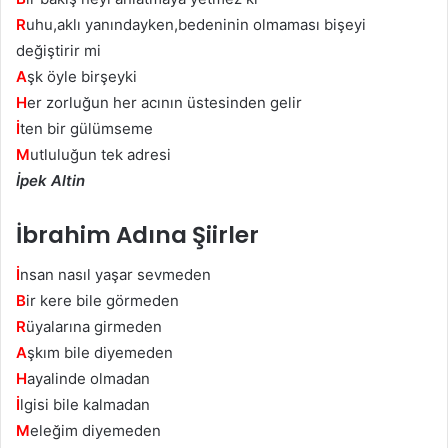
R
uhu,aklı yanındayken,bedeninin olmaması bişeyi
değiştirir mi
A
şk öyle birşeyki
H
er zorluğun her acının üstesinden gelir
İ
ten bir gülümseme
M
utluluğun tek adresi
İpek Altin
İbrahim Adına Şiirler
İ
nsan nasıl yaşar sevmeden
B
ir kere bile görmeden
R
üyalarına girmeden
A
şkım bile diyemeden
H
ayalinde olmadan
İ
lgisi bile kalmadan
M
eleğim diyemeden