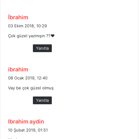
:
d
İbrahim
e
03 Ekim 2018, 10:29
d
Çok güzel yazmışın ??❤
i
k
Yanıtla
i
:
d
ibrahim
e
08 Ocak 2019, 12:40
d
Vay be çok güzel olmuş
i
k
Yanıtla
i
:
d
Ibrahim aydin
e
10 Şubat 2019, 01:51
d