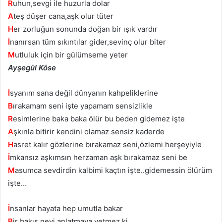
R
uhun,sevgi ile huzurla dolar
A
teş düşer cana,aşk olur tüter
H
er zorluğun sonunda doğan bir ışık vardır
İ
nanırsan tüm sıkıntılar gider,sevinç olur biter
M
utluluk için bir gülümseme yeter
Ayşegül Köse
İ
syanım sana değil dünyanın kahpeliklerine
B
ırakamam seni işte yapamam sensizlikle
R
esimlerine baka baka ölür bu beden gidemez işte
A
şkınla bitirir kendini olamaz sensiz kaderde
H
asret kalır gözlerine bırakamaz seni,özlemi herşeyiyle
İ
mkansız aşkımsın herzaman aşk bırakamaz seni be
M
asumca sevdirdin kalbimi kaçtın işte..gidemessin ölürüm
işte…
İ
nsanlar hayata hep umutla bakar
B
ir bakış neyi anlatmaya yetmez ki