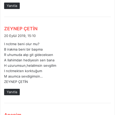
k
Yanıtla
i
:
d
ZEYNEP ÇETİN
e
20 Eylül 2019, 15:10
d
I ncitme beni olur mu?
i
B irakma beni bir başıma
k
R uhumuda alıp git gideceksen
i
A llahimdan hediyesin sen bana
:
H uzurumsun,helalimsin sevgilim
I ncitmekten korktuğum
M asumca sevdigimsin…
ZEYNEP ÇETİN
Yanıtla
d
Anonim