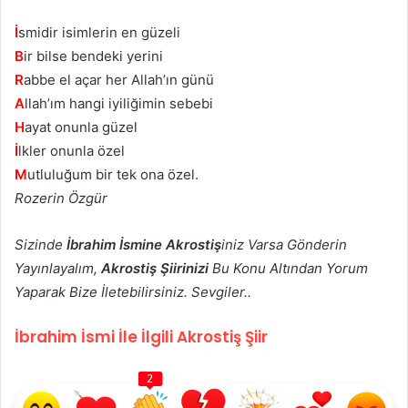
İ
smidir isimlerin en güzeli
B
ir bilse bendeki yerini
R
abbe el açar her Allah’ın günü
A
llah’ım hangi iyiliğimin sebebi
H
ayat onunla güzel
İ
lkler onunla özel
M
utluluğum bir tek ona özel.
Rozerin Özgür
Sizinde
İbrahim İsmine Akrostiş
iniz Varsa Gönderin
Yayınlayalım,
Akrostiş Şiirinizi
Bu Konu Altından Yorum
Yaparak Bize İletebilirsiniz. Sevgiler..
İbrahim İsmi İle İlgili Akrostiş Şiir
2