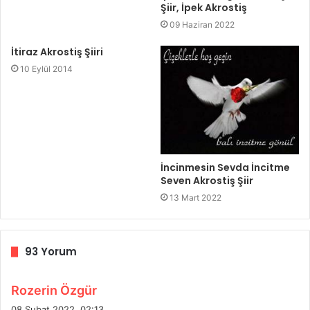
Şiir, İpek Akrostiş
09 Haziran 2022
İtiraz Akrostiş Şiiri
10 Eylül 2014
İncinmesin Sevda İncitme
Seven Akrostiş Şiir
13 Mart 2022
93 Yorum
d
Rozerin Özgür
e
08 Şubat 2022, 02:13