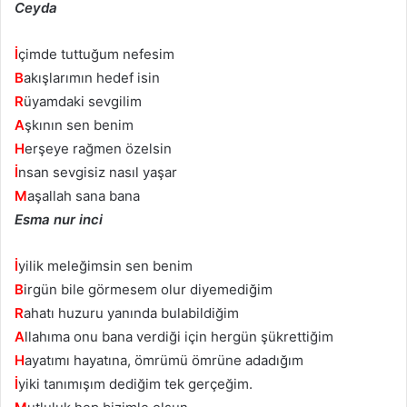
Ceyda
İ
çimde tuttuğum nefesim
B
akışlarımın hedef isin
R
üyamdaki sevgilim
A
şkının sen benim
H
erşeye rağmen özelsin
İ
nsan sevgisiz nasıl yaşar
M
aşallah sana bana
Esma nur inci
İ
yilik meleğimsin sen benim
B
irgün bile görmesem olur diyemediğim
R
ahatı huzuru yanında bulabildiğim
A
llahıma onu bana verdiği için hergün şükrettiğim
H
ayatımı hayatına, ömrümü ömrüne adadığım
İ
yiki tanımışım dediğim tek gerçeğim.