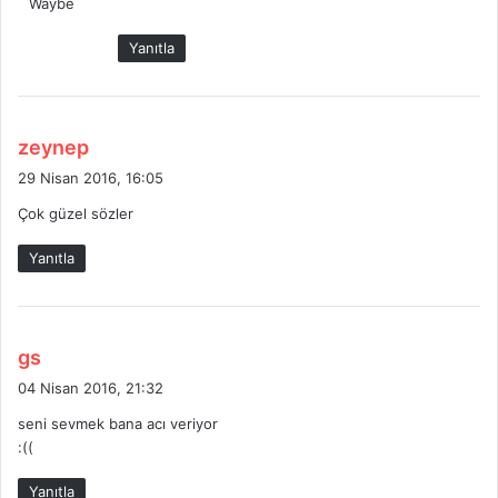
Waybe
i
k
Yanıtla
i
:
d
zeynep
e
29 Nisan 2016, 16:05
d
Çok güzel sözler
i
k
Yanıtla
i
:
d
gs
e
04 Nisan 2016, 21:32
d
seni sevmek bana acı veriyor
i
:((
k
i
Yanıtla