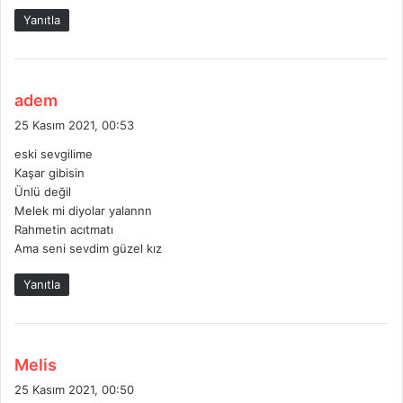
Yanıtla
d
adem
e
25 Kasım 2021, 00:53
d
eski sevgilime
i
Kaşar gibisin
k
Ünlü değil
i
Melek mi diyolar yalannn
:
Rahmetin acıtmatı
Ama seni sevdim güzel kız
Yanıtla
d
Melis
e
25 Kasım 2021, 00:50
d