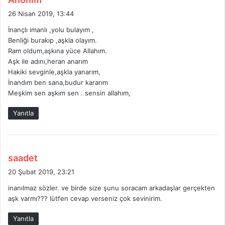
e
26 Nisan 2019, 13:44
d
İnançlı imanlı ,yolu bulayım ,
i
Benliği burakıp ,aşkla olayım.
k
Ram oldum,aşkına yüce Allahım.
i
Aşk ile adını,heran anarım
:
Hakiki sevginle,aşkla yanarım,
İnandım ben sana,budur kararım
Meşkim sen aşkım sen . sensin allahım,
Yanıtla
d
saadet
e
20 Şubat 2019, 23:21
d
inanılmaz sözler. ve birde size şunu soracam arkadaşlar gerçekten
i
aşk varmı??? lütfen cevap verseniz çok sevinirim.
k
i
Yanıtla