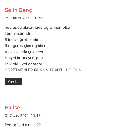
d
Selin Genç
e
25 Kasım 2021, 00:42
d
hep aşkla alakalı bide öğretmen olsun
i
I brahimdir adı
k
B iricik öğretmenim
i
R engarek çiçek gibidir
:
A az kızsada çok sevdi
H ayel kurmayı öğretti
I sık oldu yol gösterdi
ÖĞRETMENLER GÜNÜNÜZ KUTLU OLSUN
Yanıtla
d
Halise
e
31 Ocak 2021, 15:48
d
Evet güzel olmuş ??
i