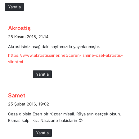
Yanıtla
d
Akrostiş
e
28 Kasım 2015, 21:14
d
Akrostişiniz aşağıdaki sayfamızda yayınlanmıştır.
i
https://www.akrostissiirler.net/ceren-ismine-ozel-akrostis-
k
siir.html
i
:
Yanıtla
d
Samet
e
25 Şubat 2016, 19:02
d
Ceza gibisin Esen bir rüzgar misali. Rüyaların gerçek olsun.
i
Esmas kalpli kız. Nacizane bakislarin 😎
k
i
Yanıtla
: