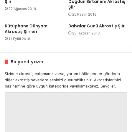
Şiir
Doğdun Birtanem Akrostiş
Şiir
27 Ağustos 2019
25 Kasım 2018
Kütüphane Dünyam
Babalar Günü Akrostiş Şiir
Akrostiş Şiirleri
23 Haziran 2013
11 Eylül 2018
Bir yanıt yazın
Sizinde akrostiş çalışmanız varsa, yorum bölümünden gönderip
diğer akrostiş severlere sesinizi duyurabilirsiniz. Akrostişlerinizi
baş harfine göre uygun kategoride yayınlamaktayız. Sevgiler.
Y
o
r
u