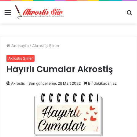
Menü
A
y
...
Anasayfa
/
Akrostiş Şiirler
Akrostiş Şiirler
Hayırlı Cumalar Akrostiş
Akrostiş
Son güncelleme: 28 Mart 2022
Bir dakikadan az