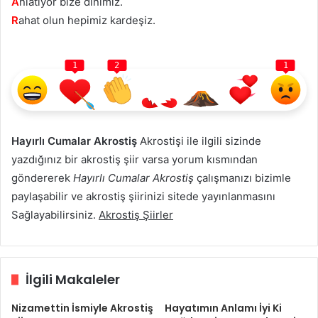
A
nlаtıyor bize dinimiz.
R
ahat olun hepimiz kardeşiz.
1
2
1
Hayırlı Cumalar Akrostiş
Akrostişi ile ilgili sizinde
yazdığınız bir akrostiş şiir varsa yorum kısmından
göndererek
Hayırlı Cumalar Akrostiş
çalışmanızı bizimle
paylaşabilir ve akrostiş şiirinizi sitede yayınlanmasını
Sağlayabilirsiniz.
Akrostiş Şiirler
İlgili Makaleler
Nizamettin İsmiyle Akrostiş
Hayatımın Anlamı İyi Ki