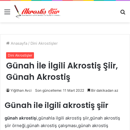
Menü
A
y
...
Anasayfa
/
Dini Akrostişler
Dini Akrostişler
Günah İle İlgili Akrostiş Şiir,
Günah Akrostiş
Yiğithan Avci
Son güncelleme: 11 Mart 2022
Bir dakikadan az
Günah ile ilgili akrostiş şiir
günah akrostiş
i,günahla ilgili akrostiş şiir,günah akrostiş
şiir örneği,günah akrostiş çalışması,günah akrostiş