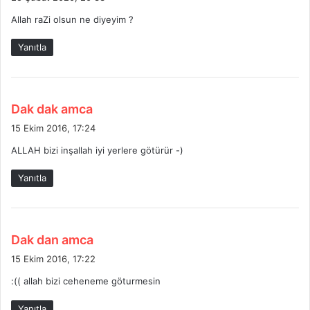
d
Allah raZi olsun ne diyeyim ?
i
k
Yanıtla
i
:
d
Dak dak amca
e
15 Ekim 2016, 17:24
d
ALLAH bizi inşallah iyi yerlere götürür -)
i
k
Yanıtla
i
:
d
Dak dan amca
e
15 Ekim 2016, 17:22
d
:(( allah bizi ceheneme göturmesin
i
k
Yanıtla