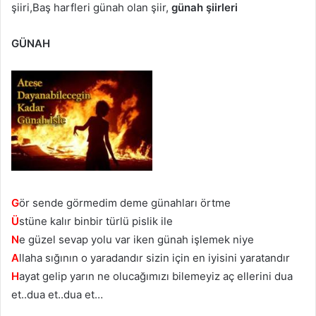
şiiri,Baş harfleri günah olan şiir,
günah şiirleri
GÜNAH
G
ör sende görmedim deme günahları örtme
Ü
stüne kalır binbir türlü pislik ile
N
e güzel sevap yolu var iken günah işlemek niye
A
llaha sığının o yaradandır sizin için en iyisini yaratandır
H
ayat gelip yarın ne olucağımızı bilemeyiz aç ellerini dua
et..dua et..dua et…