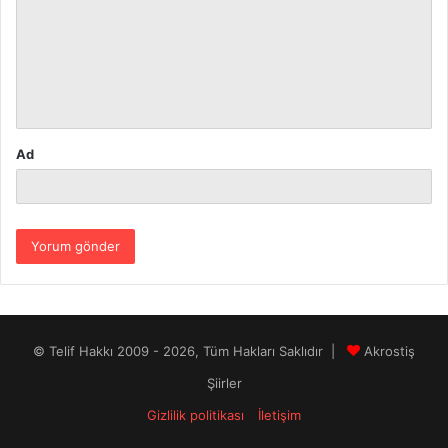
r
u
m
*
Ad
© Telif Hakkı 2009 - 2026, Tüm Hakları Saklıdır |
Akrostiş
Şiirler
Gizlilik politikası
İletişim