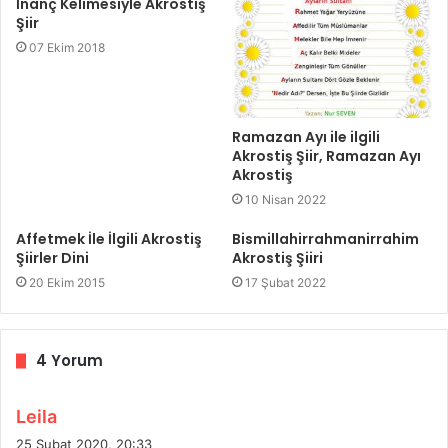
İnanç Kelimesiyle Akrostiş
Şiir
07 Ekim 2018
Ramazan Ayı ile ilgili
Akrostiş Şiir, Ramazan Ayı
Akrostiş
10 Nisan 2022
Affetmek İle İlgili Akrostiş
Bismillahirrahmanirrahim
Şiirler Dini
Akrostiş Şiiri
20 Ekim 2015
17 Şubat 2022
4 Yorum
d
Leila
e
25 Şubat 2020, 20:33