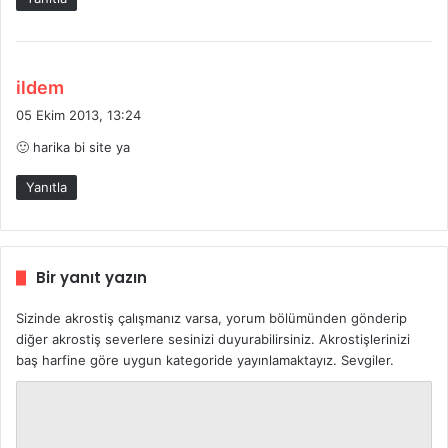
i
:
d
ildem
e
05 Ekim 2013, 13:24
d
🙂 harika bi site ya
i
k
Yanıtla
i
:
Bir yanıt yazın
Sizinde akrostiş çalışmanız varsa, yorum bölümünden gönderip
diğer akrostiş severlere sesinizi duyurabilirsiniz. Akrostişlerinizi
baş harfine göre uygun kategoride yayınlamaktayız. Sevgiler.
Y
o