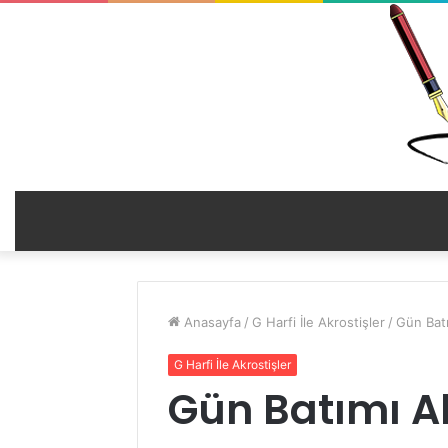
Anasayfa
/
G Harfi İle Akrostişler
/
Gün Batı
G Harfi İle Akrostişler
Gün Batımı Ak