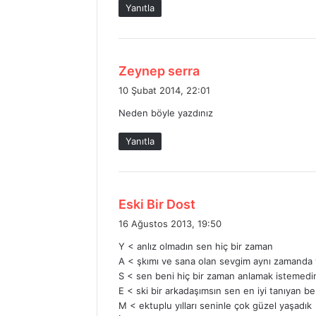
Yanıtla
i
:
d
Zeynep serra
e
10 Şubat 2014, 22:01
d
Neden böyle yazdınız
i
k
Yanıtla
i
:
d
Eski Bir Dost
e
16 Ağustos 2013, 19:50
d
Y < anlız olmadın sen hiç bir zaman
i
A < şkımı ve sana olan sevgim aynı zamanda 
k
S < sen beni hiç bir zaman anlamak istemedi
i
E < ski bir arkadaşımsın sen en iyi tanıyan b
:
M < ektuplu yılları seninle çok güzel yaşadık