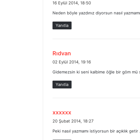
16 Eylül 2014, 18:50
d
Neden böyle yazdınız diyorsun nasıl yazmamı
i
k
Yanıtla
i
:
d
Rıdvan
e
02 Eylül 2014, 19:16
d
Gidemezsin ki seni kalbime öğle bir göm mü ş
i
k
Yanıtla
i
:
d
xxxxxx
e
20 Şubat 2014, 18:27
d
Peki nasıl yazmamı istiyorsun bir açıklık getir 
i
k