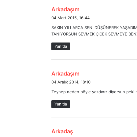
d
Arkadaşım
e
04 Mart 2015, 16:44
d
SAKIN YILLARCA SENİ DÜŞÜNEREK YAŞADIM 
i
TANIYORSUN SEVMEK ÇİÇEK SEVMEYE BEN
k
i
Yanıtla
:
d
Arkadaşım
e
04 Aralık 2014, 18:10
d
Zeynep neden böyle yazdınız diyorsun peki 
i
k
Yanıtla
i
:
d
Arkadaş
e