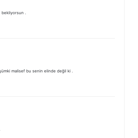
 bekliyorsun .
ümki malisef bu senin elinde değil ki .
.