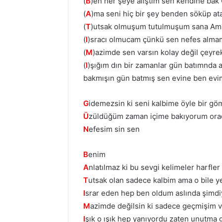
(
B
)en her şeye alıştım sen kendine bak
(
A
)ma seni hiç bir şey benden söküp at
(
T
)utsak olmuşum tutulmuşum sana Am
(
I
)sracı olmucam çünkü sen nefes almam
(
M
)azimde sen varsın kolay değil çeyr
(
I
)şığım dın bir zamanlar gün batımnda ay
bakmışın gün batmış sen evine ben evim
G
idemezsin ki seni kalbime öyle bir g
Ü
züldüğüm zaman içime bakıyorum ora
N
efesim sin sen
B
enim
A
nlatılmaz ki bu sevgi kelimeler harfler 
T
utsak olan sadece kalbim ama o bile 
I
srar eden hep ben oldum aslında şimdi
M
azimde değilsin ki sadece geçmişim 
I
şık o ışık hep yanıyordu zaten unutma 