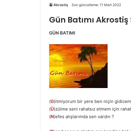
Akrostiş
Son güncelleme: 11 Mart 2022
Gün Batımı Akrostiş 
GÜN BATIMI
(
G
)itmiyorum bir yere ben niçin gidicem
(
Ü
)zülme seni rahatsız etmem için raha
(
N
)efes alışlarımda sen vardın ?