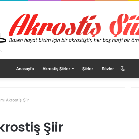
Dış
Anasayfa
Akrostiş Şiirler
Şiirler
Sözler
görü
mı Akrostiş Şiir
değişt
rostiş Şiir