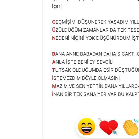
içeri
G
EÇMİŞİMİ DÜŞÜNEREK YAŞADIM YIL
Ü
ZÜLDÜĞÜM ZAMANLAR DA TEK TESEL
N
EDENİ NİÇİNİ YOK DÜŞÜNÜRDÜM İŞT
B
ANA ANNE BABADAN DAHA SICAKTI 
A
NLA İŞTE BENİ EY SEVGİLİ
T
UTSAK OLDUĞUMDA ESİR DÜŞTÜĞÜM
İ
STEMEZDİM BÖYLE OLMASINI
M
AZİM VE SEN YETTİN BANA YILLARC
İ
NAN BİR TEK SANA YER VAR BU KALP