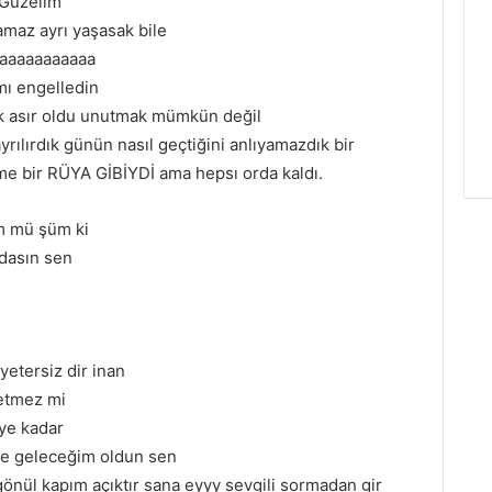
 Güzelim
amaz ayrı yaşasak bile
aaaaaaaaaaa
ı engelledin
ek asır oldu unutmak mümkün değil
rılırdık günün nasıl geçtiğini anlıyamazdık bir
e bir RÜYA GİBİYDİ ama hepsı orda kaldı.
öm mü şüm ki
dasın sen
yetersiz dir inan
yetmez mi
ye kadar
ve geleceğim oldun sen
gönül kapım açıktır sana eyyy sevgili sormadan gir