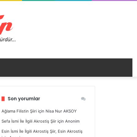
nümü
Son yorumlar
ir
Ağlama Filistin Şiiri
için
Nisa Nur AKSOY
Sefa İsmi İle İlgili Akrostiş Şiir
için
Anonim
Esin İsmi İle İlgili Akrostiş Şiir, Esin Akrostiş