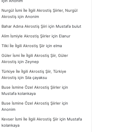
için
Anonim
Nurgül İsmi İle İlgili Akrostiş Şiirler, Nurgül
Akrostiş
için
Anonim
Bahar Adına Akrostiş Şiiri
için
Mustafa bulut
Alim İsmiyle Akrostiş Şiirler
için
Elanur
Tilki İle İlgili Akrostiş Şiir
için
elma
Güler İsmi İle İlgili Akrostiş Şiir, Güler
Akrostiş
için
Zeynep
Türkiye İle İlgili Akrostiş Şiir, Türkiye
Akrostiş
için
Sıla çayaksu
Buse İsmine Özel Akrostiş Şiirler
için
Mustafa kolankaya
Buse İsmine Özel Akrostiş Şiirler
için
Anonim
Kevser İsmi İle İlgili Akrostiş Şiir
için
Mustafa
kolankaya