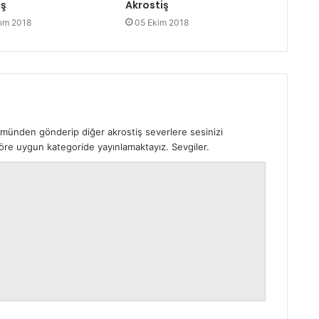
iş
Akrostiş
ım 2018
05 Ekim 2018
ümünden gönderip diğer akrostiş severlere sesinizi
 göre uygun kategoride yayınlamaktayız. Sevgiler.