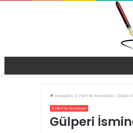
Anasayfa
/
G Harfi İle Akrostişler
/
Gülperi 
G Harfi İle Akrostişler
Gülperi İsmine