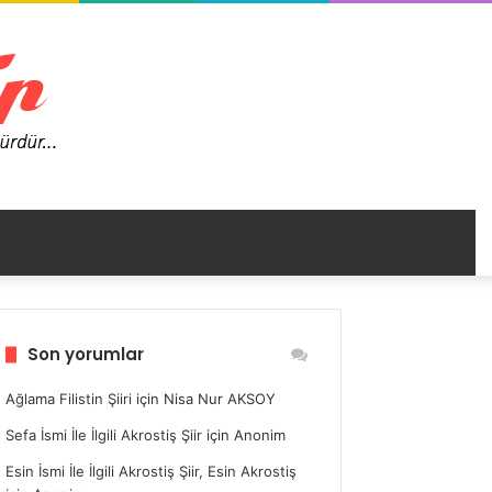
nümü
Son yorumlar
ir
Ağlama Filistin Şiiri
için
Nisa Nur AKSOY
Sefa İsmi İle İlgili Akrostiş Şiir
için
Anonim
Esin İsmi İle İlgili Akrostiş Şiir, Esin Akrostiş