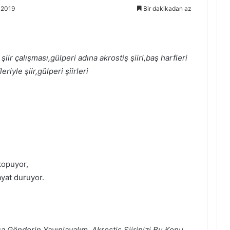
 2019
Bir dakikadan az
şiir çalışması,gülperi adına akrostiş şiiri,baş harfleri
eriyle şiir,gülperi şiirleri
kopuyor,
ayat duruyor.
a Gönderin Yayınlayalım, Akrostiş Şiirinizi Bu Konu