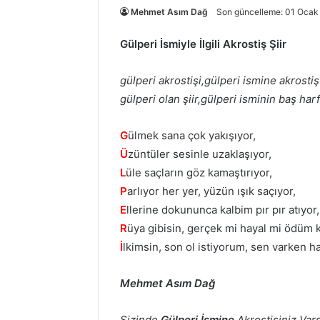
Mehmet Asım Dağ
Son güncelleme: 01 Ocak
Gülperi İsmiyle İlgili Akrostiş Şiir
gülperi akrostişi,gülperi ismine akrostiş 
gülperi olan şiir,gülperi isminin baş harfl
G
ülmek sana çok yakışıyor,
Ü
züntüler sesinle uzaklaşıyor,
L
üle saçların göz kamaştırıyor,
P
arlıyor her yer, yüzün ışık saçıyor,
E
llerine dokununca kalbim pır pır atıyor,
R
üya gibisin, gerçek mi hayal mi ödüm 
İ
lkimsin, son ol istiyorum, sen varken h
Mehmet Asım Dağ
Sizinde
Gülperi İsmine
Akrostişiniz Vars