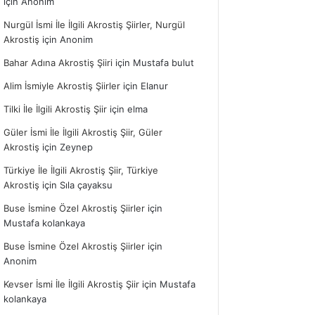
için
Anonim
Nurgül İsmi İle İlgili Akrostiş Şiirler, Nurgül
Akrostiş
için
Anonim
Bahar Adına Akrostiş Şiiri
için
Mustafa bulut
Alim İsmiyle Akrostiş Şiirler
için
Elanur
Tilki İle İlgili Akrostiş Şiir
için
elma
Güler İsmi İle İlgili Akrostiş Şiir, Güler
Akrostiş
için
Zeynep
Türkiye İle İlgili Akrostiş Şiir, Türkiye
Akrostiş
için
Sıla çayaksu
Buse İsmine Özel Akrostiş Şiirler
için
Mustafa kolankaya
Buse İsmine Özel Akrostiş Şiirler
için
Anonim
Kevser İsmi İle İlgili Akrostiş Şiir
için
Mustafa
kolankaya