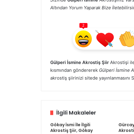
Altından Yorum Yaparak Bize İletebilirsin
2
Gülperi İsmine Akrostiş Şiir
Akrostişi il
kısmından göndererek
Gülperi İsmine A
akrostiş şiirinizi sitede yayınlanmasını 
İlgili Makaleler
Gökay İsmi İle İlgili
Gürcay İ
Akrostiş Şiir, Gökay
Akrosti