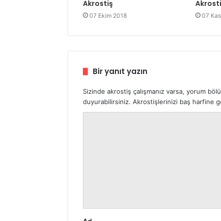
Akrostiş
Akrost
07 Ekim 2018
07 Kas
Bir yanıt yazın
Sizinde akrostiş çalışmanız varsa, yorum böl
duyurabilirsiniz. Akrostişlerinizi baş harfine
Y
o
r
u
m
*