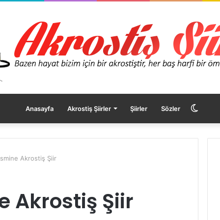
Dış
Anasayfa
Akrostiş Şiirler
Şiirler
Sözler
görü
İsmine Akrostiş Şiir
değişt
 Akrostiş Şiir