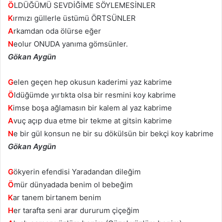
Ö
LDÜĞÜMÜ SEVDİĞİME SÖYLEMESİNLER
K
ırmızı güllerle üstümü ÖRTSÜNLER
A
rkamdan oda ölürse eğer
N
eolur ONUDA yanıma gömsünler.
Gökan Aygün
G
elen geçen hep okusun kaderimi yaz kabrime
Ö
ldüğümde yırtıkta olsa bir resmini koy kabrime
K
imse boşa ağlamasın bir kalem al yaz kabrime
A
vuç açıp dua etme bir tekme at gitsin kabrime
N
e bir gül konsun ne bir su dökülsün bir bekçi koy kabrime
Gökan Aygün
G
ökyerin efendisi Yaradandan dileğim
Ö
mür dünyadada benim ol bebeğim
K
ar tanem birtanem benim
H
er tarafta seni arar dururum çiçeğim