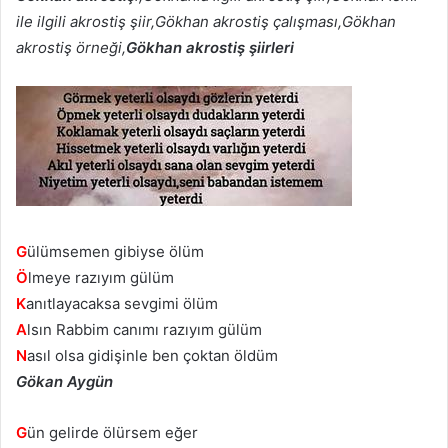
ile ilgili akrostiş şiir,Gökhan akrostiş çalışması,Gökhan
akrostiş örneği,
Gökhan akrostiş şiirleri
G
ülümsemen gibiyse ölüm
Ö
lmeye razıyım gülüm
K
anıtlayacaksa sevgimi ölüm
A
lsın Rabbim canımı razıyım gülüm
N
asıl olsa gidişinle ben çoktan öldüm
Gökan Aygün
G
ün gelirde ölürsem eğer