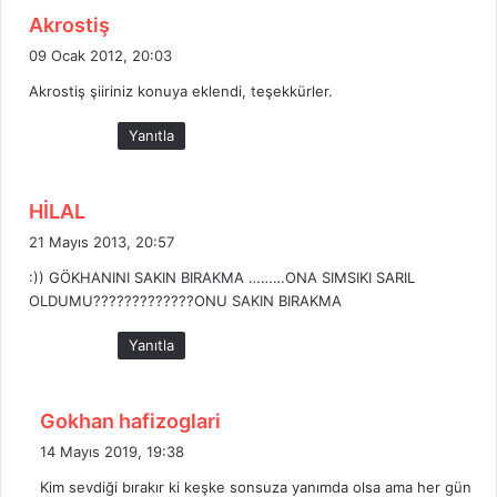
d
Akrostiş
e
09 Ocak 2012, 20:03
d
Akrostiş şiiriniz konuya eklendi, teşekkürler.
i
k
Yanıtla
i
:
d
HİLAL
e
21 Mayıs 2013, 20:57
d
:)) GÖKHANINI SAKIN BIRAKMA ………ONA SIMSIKI SARIL
i
OLDUMU?????????????ONU SAKIN BIRAKMA
k
i
Yanıtla
:
d
Gokhan hafizoglari
e
14 Mayıs 2019, 19:38
d
Kim sevdiği bırakır ki keşke sonsuza yanımda olsa ama her gün
i