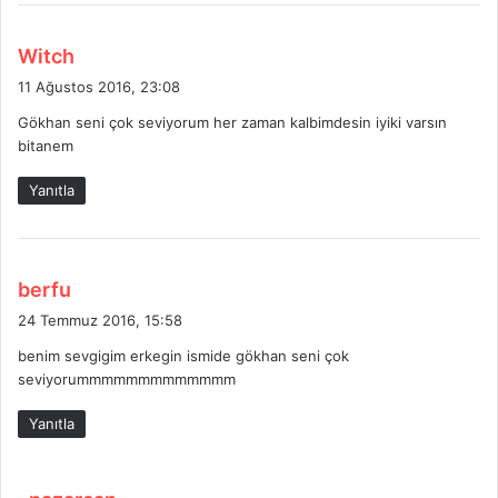
d
Witch
e
11 Ağustos 2016, 23:08
d
Gökhan seni çok seviyorum her zaman kalbimdesin iyiki varsın
i
bitanem
k
i
Yanıtla
:
d
berfu
e
24 Temmuz 2016, 15:58
d
benim sevgigim erkegin ismide gökhan seni çok
i
seviyorummmmmmmmmmmmm
k
i
Yanıtla
:
d