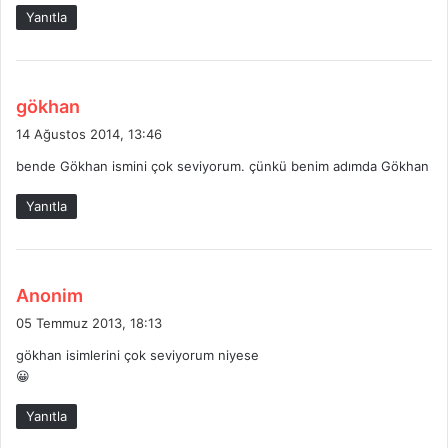
Yanıtla
d
gökhan
e
14 Ağustos 2014, 13:46
d
bende Gökhan ismini çok seviyorum. çünkü benim adımda Gökhan
i
k
Yanıtla
i
:
d
Anonim
e
05 Temmuz 2013, 18:13
d
gökhan isimlerini çok seviyorum niyese
i
😀
k
i
Yanıtla
: