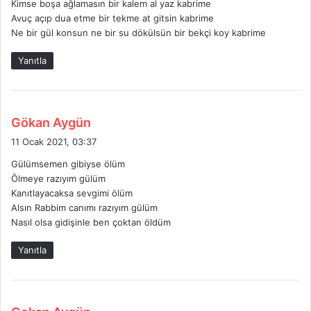
Kimse boşa ağlamasın bir kalem al yaz kabrime
i
Avuç açıp dua etme bir tekme at gitsin kabrime
:
Ne bir gül konsun ne bir su dökülsün bir bekçi koy kabrime
Yanıtla
d
Gökan Aygün
e
11 Ocak 2021, 03:37
d
Gülümsemen gibiyse ölüm
i
Ölmeye razıyım gülüm
k
Kanıtlayacaksa sevgimi ölüm
i
Alsın Rabbim canımı razıyım gülüm
:
Nasıl olsa gidişinle ben çoktan öldüm
Yanıtla
d