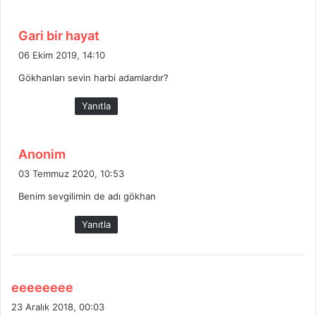
:
d
Gari bir hayat
e
06 Ekim 2019, 14:10
d
Gökhanları sevin harbi adamlardır?
i
k
Yanıtla
i
:
d
Anonim
e
03 Temmuz 2020, 10:53
d
Benim sevgilimin de adı gökhan
i
k
Yanıtla
i
:
d
eeeeeeee
e
23 Aralık 2018, 00:03