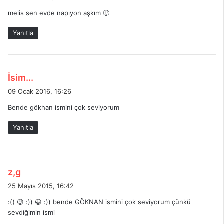
d
melis sen evde napıyon aşkım 🙂
i
k
Yanıtla
i
:
d
İsim...
e
09 Ocak 2016, 16:26
d
Bende gökhan ismini çok seviyorum
i
k
Yanıtla
i
:
d
z,g
e
25 Mayıs 2015, 16:42
d
:(( 😉 :)) 😀 :)) bende GÖKNAN ismini çok seviyorum çünkü
i
sevdiğimin ismi
k