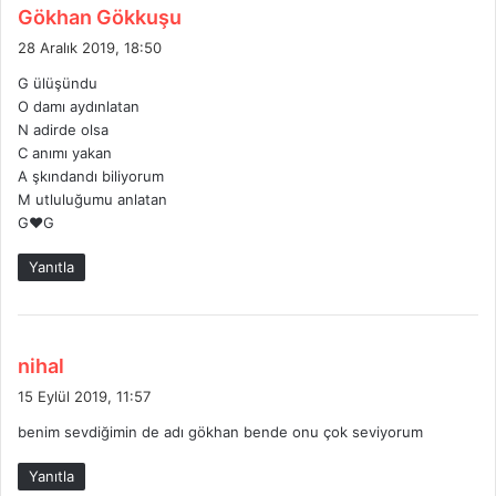
d
Gökhan Gökkuşu
e
28 Aralık 2019, 18:50
d
G ülüşündu
i
O damı aydınlatan
k
N adirde olsa
i
C anımı yakan
:
A şkındandı biliyorum
M utluluğumu anlatan
G❤G
Yanıtla
d
nihal
e
15 Eylül 2019, 11:57
d
benim sevdiğimin de adı gökhan bende onu çok seviyorum
i
k
Yanıtla
i