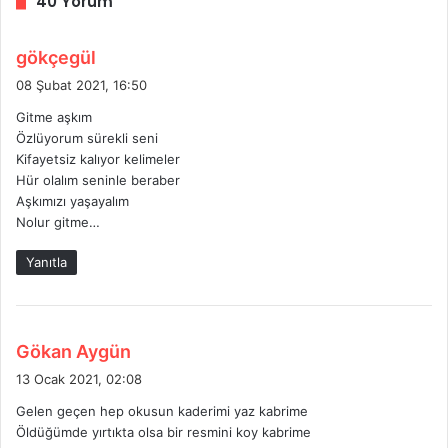
40 Yorum
d
gökçegül
e
08 Şubat 2021, 16:50
d
Gitme aşkım
i
Özlüyorum sürekli seni
k
Kifayetsiz kalıyor kelimeler
i
Hür olalım seninle beraber
:
Aşkımızı yaşayalım
Nolur gitme…
Yanıtla
d
Gökan Aygün
e
13 Ocak 2021, 02:08
d
Gelen geçen hep okusun kaderimi yaz kabrime
i
Öldüğümde yırtıkta olsa bir resmini koy kabrime
k