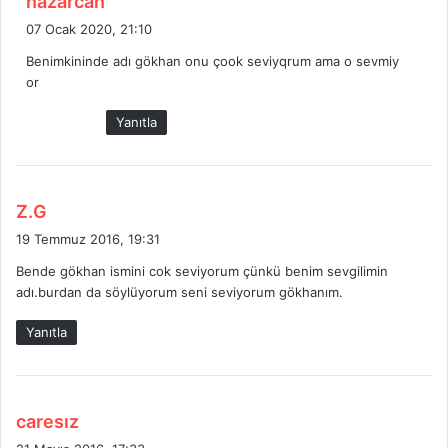
nazarcan
e
07 Ocak 2020, 21:10
d
Benimkininde adı gökhan onu çook seviyqrum ama o sevmiy
i
or
k
i
Yanıtla
:
d
Z.G
e
19 Temmuz 2016, 19:31
d
Bende gökhan ismini cok seviyorum çünkü benim sevgilimin
i
adı.burdan da söylüyorum seni seviyorum gökhanım.
k
i
Yanıtla
:
d
caresız
e