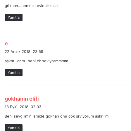
d
gökhan…benimle evlenir misin
i
k
Yanıtla
i
:
d
e
e
22 Aralık 2018, 23:59
d
aşkm…cnm…seni çk seviyormmmm…
i
k
Yanıtla
i
:
d
gökhanin elifi
e
13 Eylül 2018, 02:03
d
Beni sevgilimin ismide gokhan onu cok srviyorum askriiim
i
k
Yanıtla