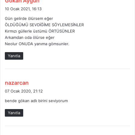
Gokan Aygün
e
10 Ocak 2021, 16:13
d
Gün gelirde ölürsem eğer
i
ÖLDÜĞÜMÜ SEVDİĞİME SÖYLEMESİNLER
k
Kırmızı güllerle üstümü ÖRTÜSÜNLER
i
Arkamdan oda ölürse eğer
:
Neolur ONUDA yanıma gömsunler.
Yanıtla
d
nazarcan
e
07 Ocak 2020, 21:12
d
bende gökan adlı birini seviyorum
i
k
Yanıtla
i
: