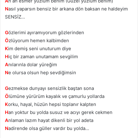
A
h ah esmer yüzlüm benim (Güzel yüzlüm benim)
N
asıl yaparsın bensiz bir arkana dön baksan ne haldeyim
SENSİZ…
G
özlerimi ayıramıyorum gözlerinden
Ö
zlüyorum hemen kalbimden
K
im demiş seni unuturum diye
H
iç bir zaman unutamam sevgilim
A
nılarınla dolar yüreğim
N
e olursa olsun hep sevdiğimsin
G
ezmekse dunyayı sensizlik baştan sona
Ö
lümüne yürürüm kayalık ve çamurlu yollarda
K
orku, hayal, hüzün hepsi toplanır kalpten
H
an yoktur bu yolda susuz ve acıyı gerek cekmen
A
nlaman lazım hayat dikenli bir yol adeta
N
adirende olsa güller vardır bu yolda…