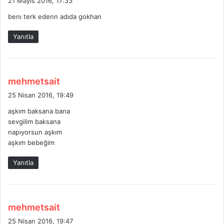
21 Mayıs 2016, 17:33
d
benı terk edenn adıda gokhan
i
k
Yanıtla
i
:
d
mehmetsait
e
25 Nisan 2016, 19:49
d
aşkım baksana bana
i
sevgilim baksana
k
napıyorsun aşkım
i
aşkım bebeğim
:
Yanıtla
d
mehmetsait
e
25 Nisan 2016, 19:47