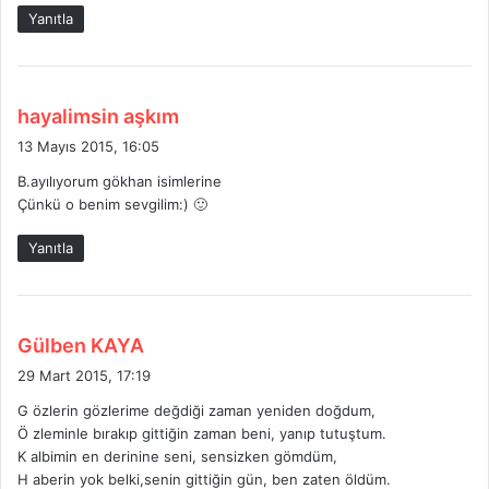
i
Yanıtla
:
d
hayalimsin aşkım
e
13 Mayıs 2015, 16:05
d
B.ayılıyorum gökhan isimlerine
i
Çünkü o benim sevgilim:) 🙂
k
i
Yanıtla
:
d
Gülben KAYA
e
29 Mart 2015, 17:19
d
G özlerin gözlerime değdiği zaman yeniden doğdum,
i
Ö zleminle bırakıp gittiğin zaman beni, yanıp tutuştum.
k
K albimin en derinine seni, sensizken gömdüm,
i
H aberin yok belki,senin gittiğin gün, ben zaten öldüm.