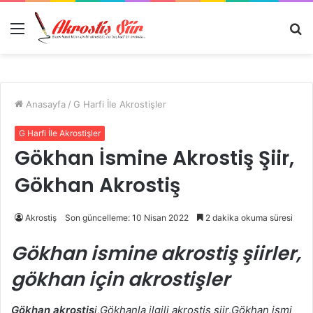
Menü
A
y
...
Anasayfa
/
G Harfi İle Akrostişler
G Harfi İle Akrostişler
Gökhan İsmine Akrostiş Şiir,
Gökhan Akrostiş
Akrostiş
Son güncelleme: 10 Nisan 2022
2 dakika okuma süresi
Gökhan ismine akrostiş şiirler,
gökhan için akrostişler
Gökhan akrostiş
i,Gökhanla ilgili akrostiş şiir,Gökhan ismi