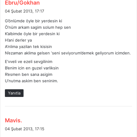
d
Ebru/Gokhan
e
04 Şubat 2013, 17:17
d
G’önlümde öyle bir yerdesin ki
i
Ö’nüm arkam sagim solum hep sen
k
K’albimde öyle bir yerdesin ki
i
H’ani derler ya
:
A’nlima yazilan tek kisisin
N’ezaman aklima gelsen ‘seni seviyorum’demek geliyorum icimden.
E’vveli ve ezeli sevgilinim
B’enim icin en guzel varliksin
R’esmen ben sana asigim
U’nutma askim ben seninim.
Yanıtla
d
Mavis.
e
04 Şubat 2013, 17:15
d