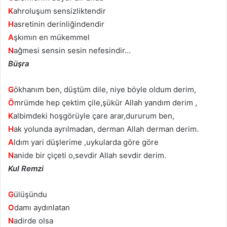
K
ahroluşum sensizliktendir
H
asretinin derinliğindendir
A
şkımın en mükemmel
N
ağmesi sensin sesin nefesindir…
Büşra
G
ökhanım ben, düştüm dile, niye böyle oldum derim,
Ö
mrümde hep çektim çile,şükür Allah yandım derim ,
K
albimdeki hoşgörüyle çare arar,dururum ben,
H
ak yolunda ayrılmadan, derman Allah derman derim.
A
ldım yari düşlerime ,uykularda göre göre
N
anide bir çiçeti o,sevdir Allah sevdir derim.
Kul Remzi
G
ülüşündu
O
damı aydınlatan
N
adirde olsa