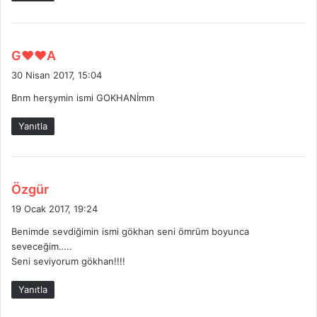
i
:
d
G❤❤A
e
30 Nisan 2017, 15:04
d
Bnm herşymin ismi GOKHANİmm
i
k
Yanıtla
i
:
d
Özgür
e
19 Ocak 2017, 19:24
d
Benimde sevdiğimin ismi gökhan seni ömrüm boyunca
i
seveceğim…..
k
Seni seviyorum gökhan!!!!
i
:
Yanıtla