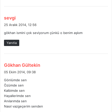
:
d
sevgi
e
25 Aralık 2014, 12:56
d
gökhan ismini çok seviyorum çünkü o benim aşkım
i
k
Yanıtla
i
:
d
Gökhan Gültekin
e
05 Ekim 2014, 09:38
d
Gönlümde sen
i
Özümde sen
k
Kalbimde sen
i
Hayallerimde sen
:
Anılarımda sen
Nasıl vazgeçerim senden