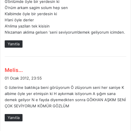
G’önlümde öyle bir yerdesin ki
i
Ö’nüm arkam sagim solum hep sen
k
K’albimde öyle bir yerdesin ki
i
H’ani öyle derler
:
A’nlima yazilan tek kisisin
N’ezaman aklima gelsen ‘seni seviyorum’demek geliyorum icimden.
Yanıtla
d
Melis...
e
01 Ocak 2012, 23:55
d
G özlerine baktıkça beni görüyorum Ö zlüyorum seni her saniye K
i
albime öyle yer etmişsin ki H aykırmak istiyorum A şığım sana
k
demek geliyor N e fayda diyemedkten sonra GÖKHAN AŞKIM SENİ
i
ÇOK SEVİYORUM KÖMÜR GÖZLÜM
:
Yanıtla