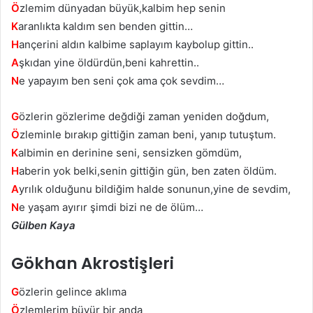
Ö
zlemim dünyadan büyük,kalbim hep senin
K
aranlıkta kaldım sen benden gittin…
H
ançerini aldın kalbime saplayım kaybolup gittin..
A
şkıdan yine öldürdün,beni kahrettin..
N
e yapayım ben seni çok ama çok sevdim…
G
özlerin gözlerime değdiği zaman yeniden doğdum,
Ö
zleminle bırakıp gittiğin zaman beni, yanıp tutuştum.
K
albimin en derinine seni, sensizken gömdüm,
H
aberin yok belki,senin gittiğin gün, ben zaten öldüm.
A
yrılık olduğunu bildiğim halde sonunun,yine de sevdim,
N
e yaşam ayırır şimdi bizi ne de ölüm…
Gülben Kaya
Gökhan Akrostişleri
G
özlerin gelince aklıma
Ö
zlemlerim büyür bir anda