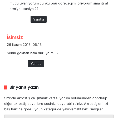
mutlu uyanıyorum çünkü onu gorecegimi biliyorum ama itiraf
k
etmiyo utaniyo ??
i
:
Yanıtla
d
İsimsiz
e
26 Kasım 2015, 06:13
d
Senin gokhan hala duruyo mu ?
i
k
Yanıtla
i
:
Bir yanıt yazın
Sizinde akrostiş çalışmanız varsa, yorum bölümünden gönderip
diğer akrostiş severlere sesinizi duyurabilirsiniz. Akrostişlerinizi
baş harfine göre uygun kategoride yayınlamaktayız. Sevgiler.