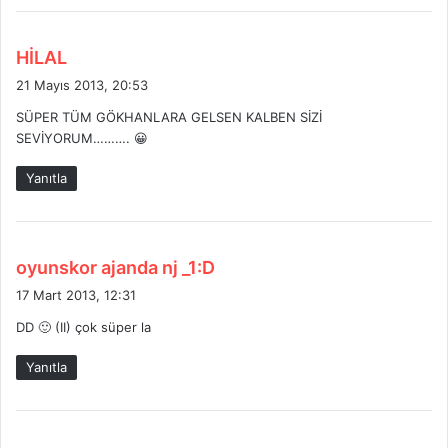
d
HİLAL
e
21 Mayıs 2013, 20:53
d
SÜPER TÜM GÖKHANLARA GELSEN KALBEN SİZİ
i
SEVİYORUM………. 😀
k
i
Yanıtla
:
d
oyunskor ajanda nj _1:D
e
17 Mart 2013, 12:31
d
DD 🙂 (II) çok süper la
i
k
Yanıtla
i
: