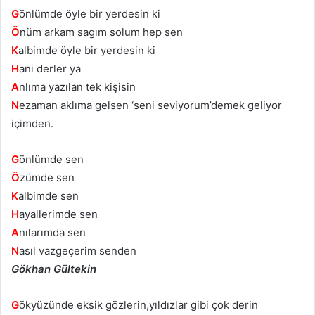
G
önlümde öyle bir yerdesin ki
Ö
nüm arkam sagım solum hep sen
K
albimde öyle bir yerdesin ki
H
ani derler ya
A
nlıma yazılan tek kişisin
N
ezaman aklıma gelsen ‘seni seviyorum’demek geliyor
içimden.
G
önlümde sen
Ö
zümde sen
K
albimde sen
H
ayallerimde sen
A
nılarımda sen
N
asıl vazgeçerim senden
Gökhan Gültekin
G
ökyüzünde eksik gözlerin,yıldızlar gibi çok derin