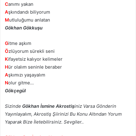
C
anımı yakan
A
şkındandı biliyorum
M
utluluğumu anlatan
Gökhan Gökkuşu
G
itme aşkım
Ö
zlüyorum sürekli seni
K
ifayetsiz kalıyor kelimeler
H
ür olalım seninle beraber
A
şkımızı yaşayalım
N
olur gitme…
Gökçegül
Sizinde
Gökhan İsmine Akrostiş
iniz Varsa Gönderin
Yayınlayalım, Akrostiş Şiirinizi Bu Konu Altından Yorum
Yaparak Bize İletebilirsiniz. Sevgiler..