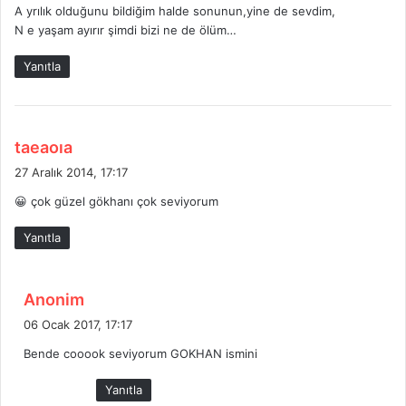
:
A yrılık olduğunu bildiğim halde sonunun,yine de sevdim,
N e yaşam ayırır şimdi bizi ne de ölüm…
Yanıtla
d
taeaoıa
e
27 Aralık 2014, 17:17
d
😀 çok güzel gökhanı çok seviyorum
i
k
Yanıtla
i
:
d
Anonim
e
06 Ocak 2017, 17:17
d
Bende cooook seviyorum GOKHAN ismini
i
k
Yanıtla
i