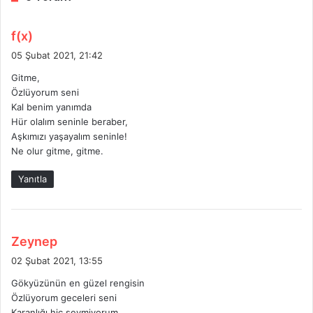
d
f(x)
e
05 Şubat 2021, 21:42
d
Gitme,
i
Özlüyorum seni
k
Kal benim yanımda
i
Hür olalım seninle beraber,
:
Aşkımızı yaşayalım seninle!
Ne olur gitme, gitme.
Yanıtla
d
Zeynep
e
02 Şubat 2021, 13:55
d
Gökyüzünün en güzel rengisin
i
Özlüyorum geceleri seni
k
Karanlığı hiç sevmiyorum