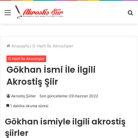
Menü
A
y
...
Anasayfa
/
G Harfi İle Akrostişler
G Harfi İle Akrostişler
Gökhan İsmi İle İlgili
Akrostiş Şiir
Akrostiş Şiirler
Son güncelleme: 09 Haziran 2022
1 dakika okuma süresi
Gökhan ismiyle ilgili akrostiş
şiirler