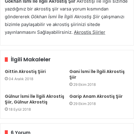
Gökhan İsmi İle İlgili Akrostiş Şiir
Akrostişi ile ilgili sizinde
yazdığınız bir akrostiş şiir varsa yorum kısmından
göndererek
Gökhan İsmi İle İlgili Akrostiş Şiir
çalışmanızı
bizimle paylaşabilir ve akrostiş şiirinizi sitede
yayınlanmasını Sağlayabilirsiniz.
Akrostiş Şiirler
İlgili Makaleler
Gittin Akrostiş Şiiri
Gani İsmi İle İlgili Akrostiş
Şiir
04 Aralık 2018
29 Ekim 2018
Gülnur İsmi İle İlgili Akrostiş
Garip Anam Akrostiş Şiir
Şiir, Gülnur Akrostiş
29 Ekim 2018
18 Eylül 2018
6 Yorum