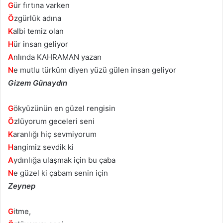
G
ür fırtına varken
Ö
zgürlük adına
K
albi temiz olan
H
ür insan geliyor
A
nlında KAHRAMAN yazan
N
e mutlu türküm diyen yüzü gülen insan geliyor
Gizem Günaydın
G
ökyüzünün en güzel rengisin
Ö
zlüyorum geceleri seni
K
aranlığı hiç sevmiyorum
H
angimiz sevdik ki
A
ydınlığa ulaşmak için bu çaba
N
e güzel ki çabam senin için
Zeynep
G
itme,