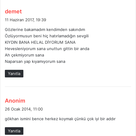
d
demet
e
11 Haziran 2017, 19:39
d
Gözlerine bakamadım kendimden sakındım
i
Özlüyormusun beni hiç hatırlamadığın sevgili
k
KIYDIN BANA HELAL DİYORUM SANA
i
Hevesleniyorum sana unuttun gittin bir anda
:
Ah çekmiyorum sana
Naparsan yap kıyamıyorum sana
Yanıtla
d
Anonim
e
26 Ocak 2014, 11:00
d
gökhan ismini bence herkez koymalı çünkü çok iyi bir addır
i
k
Yanıtla
i