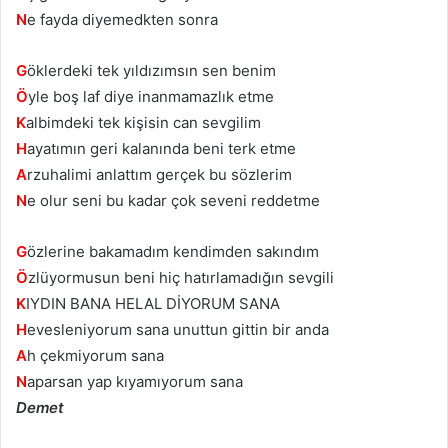
N
e fayda diyemedkten sonra
G
öklerdeki tek yıldızımsın sen benim
Ö
yle boş laf diye inanmamazlık etme
K
albimdeki tek kişisin can sevgilim
H
ayatımın geri kalanında beni terk etme
A
rzuhalimi anlattım gerçek bu sözlerim
N
e olur seni bu kadar çok seveni reddetme
G
özlerine bakamadım kendimden sakındım
Ö
zlüyormusun beni hiç hatırlamadığın sevgili
K
IYDIN BANA HELAL DİYORUM SANA
H
evesleniyorum sana unuttun gittin bir anda
A
h çekmiyorum sana
N
aparsan yap kıyamıyorum sana
Demet