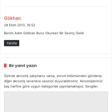
:
d
Gökhan
e
28 Ekim 2013, 16:52
d
Benim Adım Gökhan Bunu Okurken Bir Sevinç Geldi
i
k
Yanıtla
i
:
Bir yanıt yazın
Sizinde akrostiş çalışmanız varsa, yorum bölümünden gönderip
diğer akrostiş severlere sesinizi duyurabilirsiniz. Akrostişlerinizi
baş harfine göre uygun kategoride yayınlamaktayız. Sevgiler.
Y
o
r