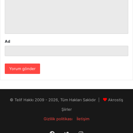
u
m
*
Ad
© Telif Hakkı 2009 - 2026, Tüm Hakları Saklıdır |
Akrostiş
Şiirler
Gizlilik politikası
İletişim