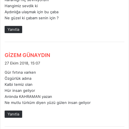
i
Hangimiz sevdik ki
:
Aydınlığa ulaşmak için bu çaba
Ne güzel ki çabam senin için ?
Yanıtla
d
GİZEM GÜNAYDIN
e
27 Ekim 2018, 15:07
d
Gür fırtına varken
i
Özgürlük adına
k
Kalbi temiz olan
i
Hür insan geliyor
:
Anlında KAHRAMAN yazan
Ne mutlu türküm diyen yüzü gülen insan geliyor
Yanıtla