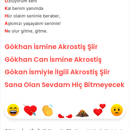
Ö
zlüyorum seni
K
al benim yanımda
H
ür olalım seninle beraber,
A
şkımızı yaşayalım seninle!
N
e olur gitme, gitme.
Gökhan İsmine Akrostiş Şiir
Gökhan Can İsmine Akrostiş
Gökan İsmiyle İlgili Akrostiş Şiir
Sana Olan Sevdam Hiç Bitmeyecek