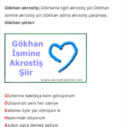
Gökhan akrostiş
i,Gökhanla ilgili akrostiş şiir,Gökhan
ismine akrostiş şiir,Gökhan adına akrostiş çalışması,
Gökhan şiirleri
G
özlerine baktıkça beni görüyorum
Ö
zlüyorum seni her saniye
K
albime öyle yer etmişsin ki
H
aykırmak istiyorum
A
şığım sana demek geliyor