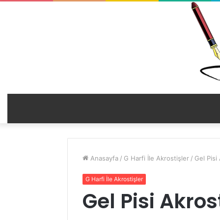
Anasayfa
/
G Harfi İle Akrostişler
/
Gel Pisi 
G Harfi İle Akrostişler
Gel Pisi Akrost