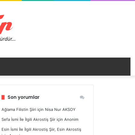
nümü
Son yorumlar
ir
Ağlama Filistin Şiiri
için
Nisa Nur AKSOY
Sefa İsmi İle İlgili Akrostiş Şiir
için
Anonim
Esin İsmi İle İlgili Akrostiş Şiir, Esin Akrostiş