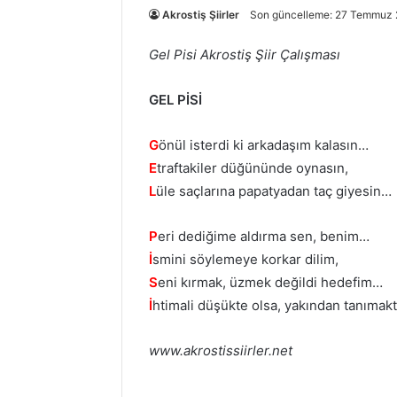
Akrostiş Şiirler
Son güncelleme: 27 Temmuz
Gel Pisi Akrostiş Şiir Çalışması
GEL PİSİ
G
önül isterdi ki arkadaşım kalasın…
E
traftakiler düğününde oynasın,
L
üle saçlarına papatyadan taç giyesin…
P
eri dediğime aldırma sen, benim…
İ
smini söylemeye korkar dilim,
S
eni kırmak, üzmek değildi hedefim…
İ
htimali düşükte olsa, yakından tanımak
www.akrostissiirler.net