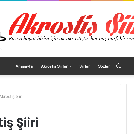
Dış
Anasayfa
Akrostiş Şiirler
Şiirler
Sözler
görü
Akrostiş Şiiri
değişt
iş Şiiri