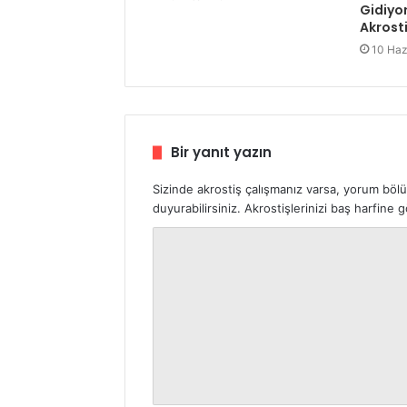
Gidiyo
Akrosti
10 Haz
Bir yanıt yazın
Sizinde akrostiş çalışmanız varsa, yorum böl
duyurabilirsiniz. Akrostişlerinizi baş harfine
Y
o
r
u
m
*