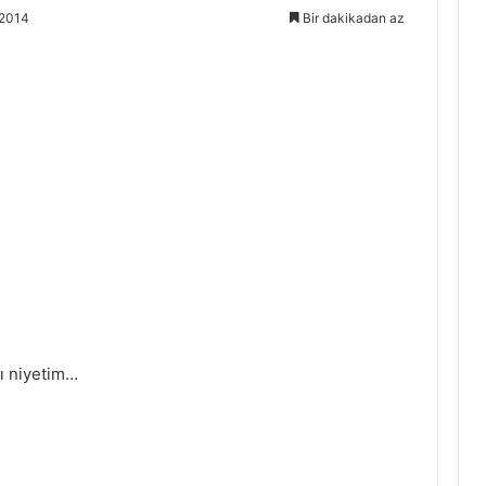
 2014
Bir dakikadan az
tı niyetim…