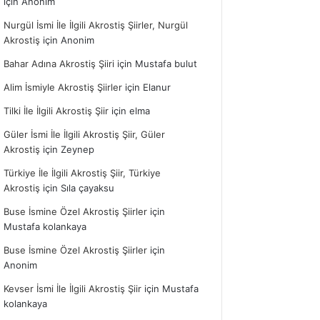
için
Anonim
Nurgül İsmi İle İlgili Akrostiş Şiirler, Nurgül
Akrostiş
için
Anonim
Bahar Adına Akrostiş Şiiri
için
Mustafa bulut
Alim İsmiyle Akrostiş Şiirler
için
Elanur
Tilki İle İlgili Akrostiş Şiir
için
elma
Güler İsmi İle İlgili Akrostiş Şiir, Güler
Akrostiş
için
Zeynep
Türkiye İle İlgili Akrostiş Şiir, Türkiye
Akrostiş
için
Sıla çayaksu
Buse İsmine Özel Akrostiş Şiirler
için
Mustafa kolankaya
Buse İsmine Özel Akrostiş Şiirler
için
Anonim
Kevser İsmi İle İlgili Akrostiş Şiir
için
Mustafa
kolankaya