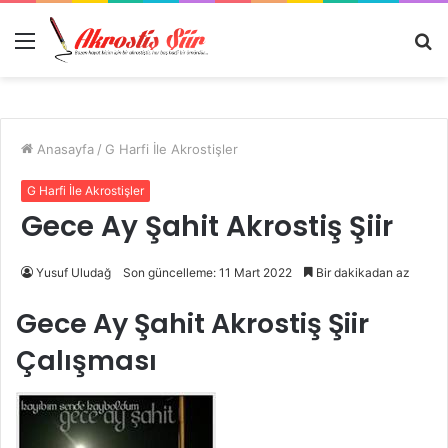
Menü
A
y
...
Anasayfa
/
G Harfi İle Akrostişler
G Harfi İle Akrostişler
Gece Ay Şahit Akrostiş Şiir
Yusuf Uludağ
Son güncelleme: 11 Mart 2022
Bir dakikadan az
Gece Ay Şahit Akrostiş Şiir
Çalışması