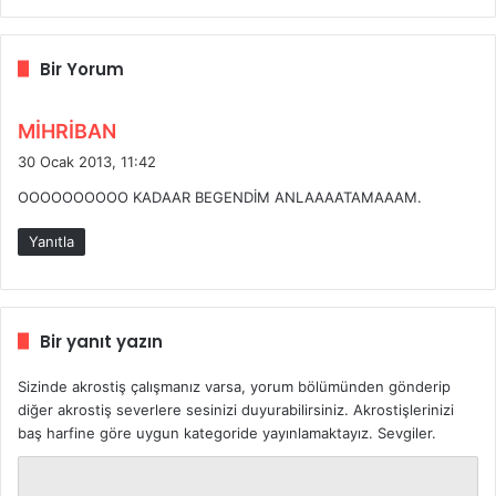
Bir Yorum
d
MİHRİBAN
e
30 Ocak 2013, 11:42
d
OOOOOOOOOO KADAAR BEGENDİM ANLAAAATAMAAAM.
i
k
Yanıtla
i
:
Bir yanıt yazın
Sizinde akrostiş çalışmanız varsa, yorum bölümünden gönderip
diğer akrostiş severlere sesinizi duyurabilirsiniz. Akrostişlerinizi
baş harfine göre uygun kategoride yayınlamaktayız. Sevgiler.
Y