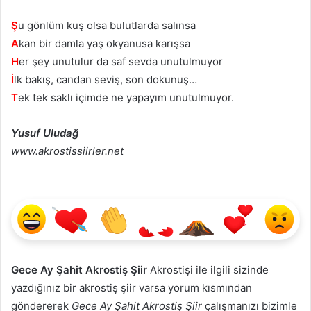
Ş
u gönlüm kuş olsa bulutlarda salınsa
A
kan bir damla yaş okyanusa karışsa
H
er şey unutulur da saf sevda unutulmuyor
İ
lk bakış, candan seviş, son dokunuş…
T
ek tek saklı içimde ne yapayım unutulmuyor.
Yusuf Uludağ
www.akrostissiirler.net
Gece Ay Şahit Akrostiş Şiir
Akrostişi ile ilgili sizinde
yazdığınız bir akrostiş şiir varsa yorum kısmından
göndererek
Gece Ay Şahit Akrostiş Şiir
çalışmanızı bizimle