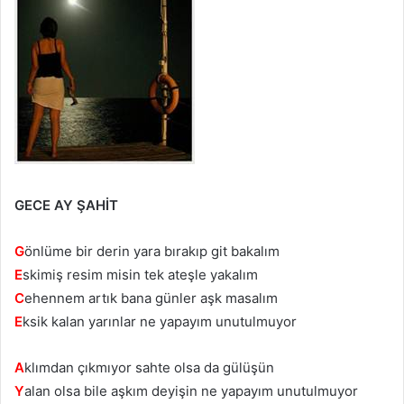
GECE AY ŞAHİT
G
önlüme bir derin yara bırakıp git bakalım
E
skimiş resim misin tek ateşle yakalım
C
ehennem artık bana günler aşk masalım
E
ksik kalan yarınlar ne yapayım unutulmuyor
A
klımdan çıkmıyor sahte olsa da gülüşün
Y
alan olsa bile aşkım deyişin ne yapayım unutulmuyor