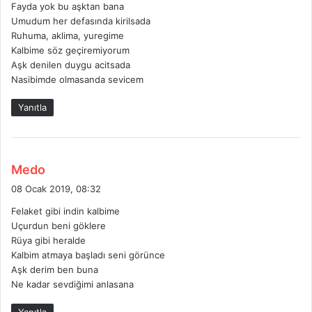
Fayda yok bu aşktan bana
i
Umudum her defasında kirilsada
k
Ruhuma, aklima, yuregime
i
Kalbime söz geçiremiyorum
:
Aşk denilen duygu acitsada
Nasibimde olmasanda sevicem
Yanıtla
d
Medo
e
08 Ocak 2019, 08:32
d
Felaket gibi indin kalbime
i
Uçurdun beni göklere
k
Rüya gibi heralde
i
Kalbim atmaya başladı seni görünce
:
Aşk derim ben buna
Ne kadar sevdiğimi anlasana
Yanıtla