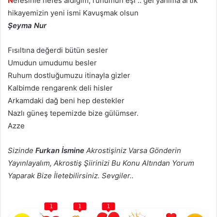
N
efesinle nefes aldığım, ruhumun eşi .. gel yanıma artık
hikayemizin yeni ismi Kavuşmak olsun
Şeyma Nur
Fısıltına değerdi bütün sesler
Umudun umudumu besler
Ruhum dostluğumuzu itinayla gizler
Kalbimde rengarenk deli hisler
Arkamdaki dağ beni hep destekler
Nazlı güneş tepemizde bize gülümser.
Azze
Sizinde
Furkan İsmine
Akrostişiniz Varsa Gönderin
Yayınlayalım, Akrostiş Şiirinizi Bu Konu Altından Yorum
Yaparak Bize İletebilirsiniz. Sevgiler..
1
1
1