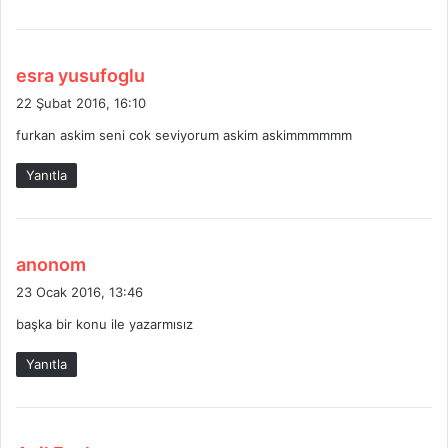
d
esra yusufoglu
e
22 Şubat 2016, 16:10
d
furkan askim seni cok seviyorum askim askimmmmmm
i
k
Yanıtla
i
:
d
anonom
e
23 Ocak 2016, 13:46
d
başka bir konu ile yazarmısız
i
k
Yanıtla
i
: