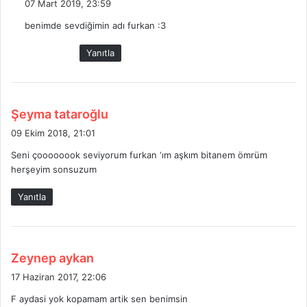
07 Mart 2019, 23:59
d
benimde sevdiğimin adı furkan :3
i
k
Yanıtla
i
:
d
Şeyma tataroğlu
e
09 Ekim 2018, 21:01
d
Seni çoooooook seviyorum furkan ‘ım aşkım bitanem ömrüm
i
herşeyim sonsuzum
k
i
Yanıtla
:
d
Zeynep aykan
e
17 Haziran 2017, 22:06
d
F aydasi yok kopamam artik sen benimsin
i