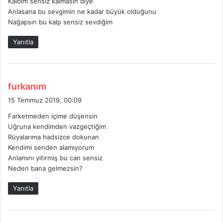
Kalbim sensiz kalmasın diye
:
Anlasana bu sevgimin ne kadar büyük olduğunu
Nağapsın bu kalp sensiz sevdiğim
Yanıtla
d
furkanım
e
15 Temmuz 2019, 00:09
d
Farketmeden içime düşensin
i
Uğruna kendimden vazgeçtiğim
k
Rüyalarıma hadsizce dokunan
i
Kendimi senden alamıyorum
:
Anlamını yitirmiş bu can sensiz
Neden bana gelmezsin?
Yanıtla