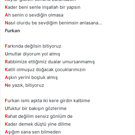
K
ader beni senle inşallah bir yapsın
A
h senin o sevdiğin olmasa
N
asıl olurdu be sevdiğim benimsin anlasana…
Furkan
F
arkında değilsin bitiyoruz
U
mutlar diyorum yol almış
R
abbimize ettiğimiz dualar umursanmamış
K
atili olmuşuz doğacak çocuklarımızın
A
şkın yerini boşluk almış
N
e yazık, bitiyoruz
F
urkan ismi aşkta iki kere girdin kalbime
U
fuktur bir bakışın gözlerime
R
ahat değilim sensiz gönlüm de
K
ader demek düştü yine dilime
A
şığım sana sen bilmeden