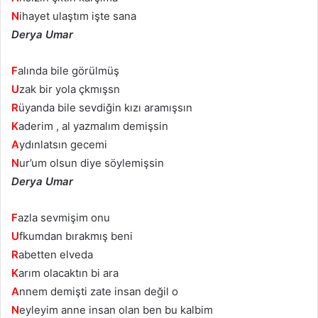
N
ihayet ulaştım işte sana
Derya Umar
F
alında bile görülmüş
U
zak bir yola çkmışsn
R
üyanda bile sevdiğin kızı aramışsın
K
aderim , al yazmalım demişsin
A
ydınlatsın gecemi
N
ur’um olsun diye söylemişsin
Derya Umar
F
azla sevmişim onu
U
fkumdan bırakmış beni
R
abetten elveda
K
arım olacaktın bi ara
A
nnem demişti zate insan değil o
N
eyleyim anne insan olan ben bu kalbim