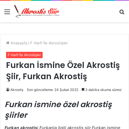
Menü
A
y
...
Anasayfa
/
F Harfi İle Akrostişler
F Harfi İle Akrostişler
Furkan İsmine Özel Akrostiş
Şiir, Furkan Akrostiş
Akrostiş
Son güncelleme: 24 Şubat 2022
3 dakika okuma süresi
Furkan ismine özel akrostiş
şiirler
Furkan akrostiş
i,Furkanla ilgili akrostiş şiir,Furkan ismine