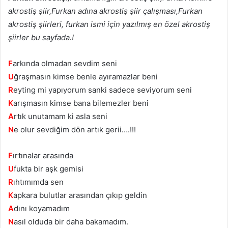
akrostiş şiir,Furkan adına akrostiş şiir çalışması,Furkan
akrostiş şiirleri, furkan ismi için yazılmış en özel akrostiş
şiirler bu sayfada.!
F
arkında olmadan sevdim seni
U
ğraşmasın kimse benle ayıramazlar beni
R
eyting mi yapıyorum sanki sadece seviyorum seni
K
arışmasın kimse bana bilemezler beni
A
rtık unutamam ki asla seni
N
e olur sevdiğim dön artık gerii….!!!
F
ırtınalar arasında
U
fukta bir aşk gemisi
R
ıhtımımda sen
K
apkara bulutlar arasından çıkıp geldin
A
dını koyamadım
N
asıl olduda bir daha bakamadım.