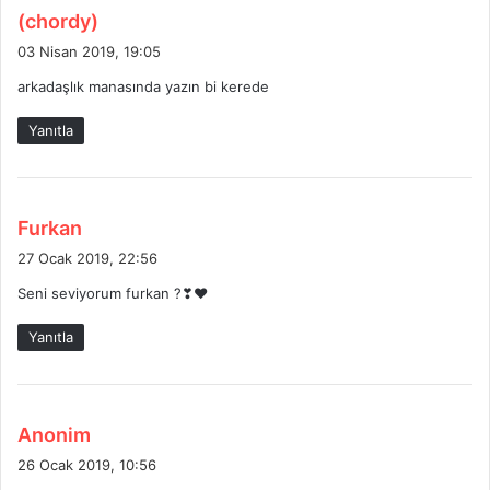
d
(chordy)
e
03 Nisan 2019, 19:05
d
arkadaşlık manasında yazın bi kerede
i
k
Yanıtla
i
:
d
Furkan
e
27 Ocak 2019, 22:56
d
Seni seviyorum furkan ?❣❤
i
k
Yanıtla
i
:
d
Anonim
e
26 Ocak 2019, 10:56
d