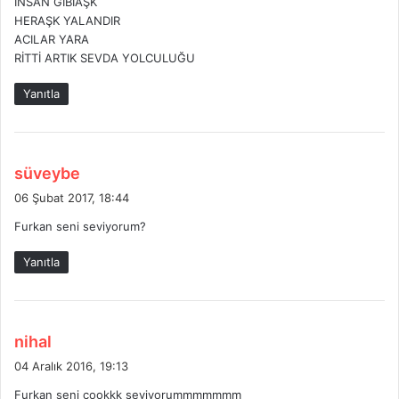
İNSAN GİBİAŞK
:
HERAŞK YALANDIR
ACILAR YARA
RİTTİ ARTIK SEVDA YOLCULUĞU
Yanıtla
d
süveybe
e
06 Şubat 2017, 18:44
d
Furkan seni seviyorum?
i
k
Yanıtla
i
:
d
nihal
e
04 Aralık 2016, 19:13
d
Furkan seni çookkk seviyorummmmmmm
i