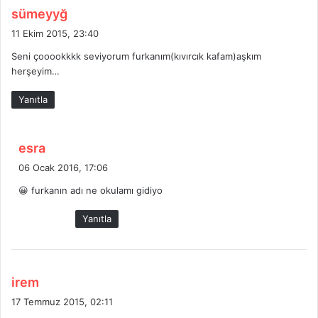
d
sümeyyğ
e
11 Ekim 2015, 23:40
d
Seni çooookkkk seviyorum furkanım(kıvırcık kafam)aşkım
i
herşeyim…
k
i
Yanıtla
:
d
esra
e
06 Ocak 2016, 17:06
d
😀 furkanın adı ne okulamı gidiyo
i
k
Yanıtla
i
:
d
irem
e
17 Temmuz 2015, 02:11
d