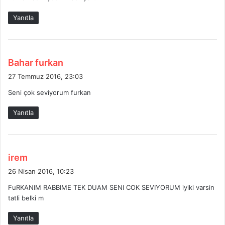
k
Yanıtla
i
:
d
Bahar furkan
e
27 Temmuz 2016, 23:03
d
Seni çok seviyorum furkan
i
k
Yanıtla
i
:
d
irem
e
26 Nisan 2016, 10:23
d
FuRKANIM RABBIME TEK DUAM SENI COK SEVIYORUM iyiki varsin
i
tatli belki m
k
i
Yanıtla
: