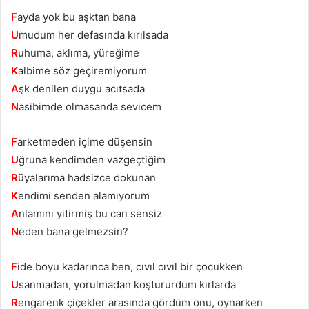
F
ayda yok bu aşktan bana
U
mudum her defasında kırılsada
R
uhuma, aklıma, yüreğime
K
albime söz geçiremiyorum
A
şk denilen duygu acıtsada
N
asibimde olmasanda sevicem
F
arketmeden içime düşensin
U
ğruna kendimden vazgeçtiğim
R
üyalarıma hadsizce dokunan
K
endimi senden alamıyorum
A
nlamını yitirmiş bu can sensiz
N
eden bana gelmezsin?
F
ide boyu kadarınca ben, cıvıl cıvıl bir çocukken
U
sanmadan, yorulmadan koştururdum kırlarda
R
engarenk çiçekler arasında gördüm onu, oynarken