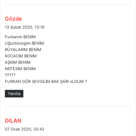
d
Gözde
e
13 Şubat 2020, 13:19
d
Furkanım BENİM
i
Uğurböcegim BENİM
k
RÜYALARIM BENİM
i
KOCACIM BENIM
:
AŞKIM BENİM
NEFESİM BENİM
?????
FURKAN GÖR SEVGİLİM BAK ŞAİR oLDUM ?
Yanıtla
d
DİLAN
e
07 Ocak 2020, 20:42
d