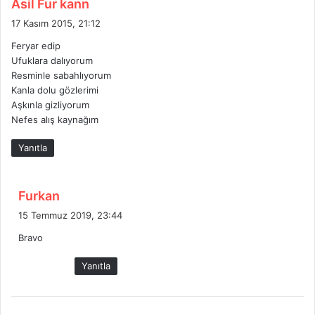
d
Asil Fur kann
e
17 Kasım 2015, 21:12
d
Feryar edip
i
Ufuklara dalıyorum
k
Resminle sabahlıyorum
i
Kanla dolu gözlerimi
:
Aşkınla gizliyorum
Nefes alış kaynağım
Yanıtla
d
Furkan
e
15 Temmuz 2019, 23:44
d
Bravo
i
k
Yanıtla
i
: