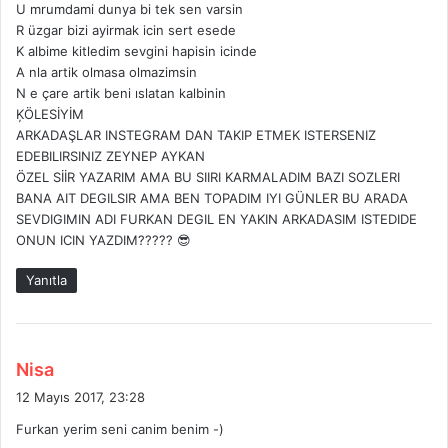
U mrumdami dunya bi tek sen varsin
k
R üzgar bizi ayirmak icin sert esede
i
K albime kitledim sevgini hapisin icinde
:
A nla artik olmasa olmazimsin
N e çare artik beni ıslatan kalbinin
ĶÖLESİYİM
ARKADAŞLAR INSTEGRAM DAN TAKIP ETMEK ISTERSENIZ
EDEBILIRSINIZ ZEYNEP AYKAN
ÖZEL SİİR YAZARIM AMA BU SIIRI KARMALADIM BAZI SOZLERI
BANA AIT DEGILSIR AMA BEN TOPADIM IYI GÜNLER BU ARADA
SEVDIGIMIN ADI FURKAN DEGIL EN YAKIN ARKADASIM ISTEDIDE
ONUN ICIN YAZDIM????? 😎
Yanıtla
d
Nisa
e
12 Mayıs 2017, 23:28
d
Furkan yerim seni canim benim -)
i