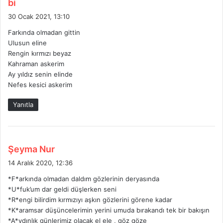
d
bi
e
30 Ocak 2021, 13:10
d
Farkında olmadan gittin
i
Ulusun eline
k
Rengin kırmızı beyaz
i
Kahraman askerim
:
Ay yıldız senin elinde
Nefes kesici askerim
Yanıtla
d
Şeyma Nur
e
14 Aralık 2020, 12:36
d
*F*arkında olmadan daldım gözlerinin deryasında
i
*U*fuk’um dar geldi düşlerken seni
k
*R*engi bilirdim kırmızıyı aşkın gözlerini görene kadar
i
*K*aramsar düşüncelerimin yerini umuda bırakandı tek bir bakışın
:
*A*ydınlık günlerimiz olacak el ele , göz göze