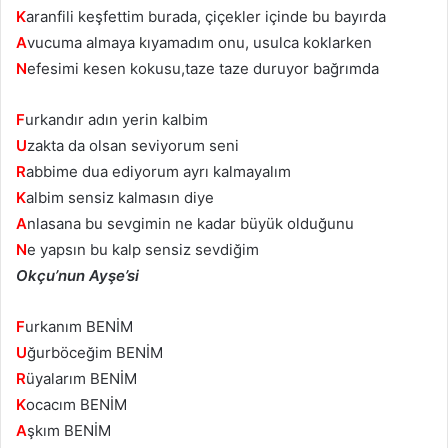
K
aranfili keşfettim burada, çiçekler içinde bu bayırda
A
vucuma almaya kıyamadım onu, usulca koklarken
N
efesimi kesen kokusu,taze taze duruyor bağrımda
F
urkandır adın yerin kalbim
U
zakta da olsan seviyorum seni
R
abbime dua ediyorum ayrı kalmayalım
K
albim sensiz kalmasın diye
A
nlasana bu sevgimin ne kadar büyük olduğunu
N
e yapsın bu kalp sensiz sevdiğim
Okçu’nun Ayşe’si
F
urkanım BENİM
U
ğurböceğim BENİM
R
üyalarım BENİM
K
ocacım BENİM
A
şkım BENİM