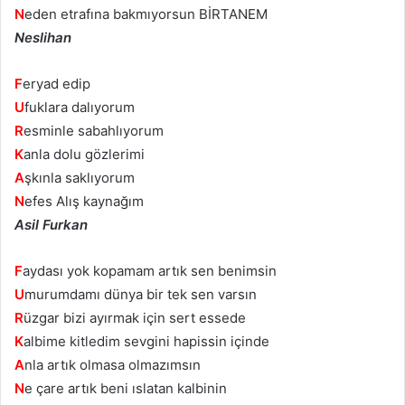
N
eden etrafına bakmıyorsun BİRTANEM
Neslihan
F
eryad edip
U
fuklara dalıyorum
R
esminle sabahlıyorum
K
anla dolu gözlerimi
A
şkınla saklıyorum
N
efes Alış kaynağım
Asil Furkan
F
aydası yok kopamam artık sen benimsin
U
murumdamı dünya bir tek sen varsın
R
üzgar bizi ayırmak için sert essede
K
albime kitledim sevgini hapissin içinde
A
nla artık olmasa olmazımsın
N
e çare artık beni ıslatan kalbinin