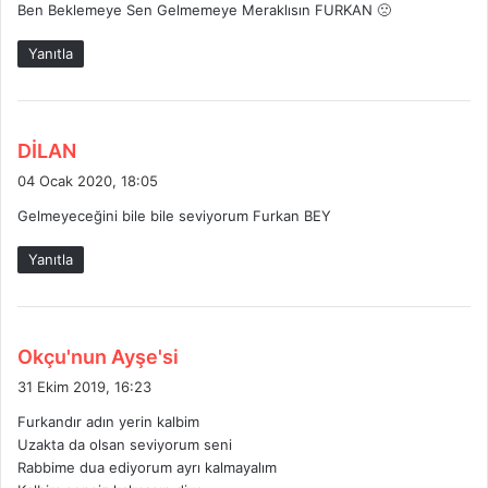
Ben Beklemeye Sen Gelmemeye Meraklısın FURKAN 🙁
i
k
Yanıtla
i
:
d
DİLAN
e
04 Ocak 2020, 18:05
d
Gelmeyeceğini bile bile seviyorum Furkan BEY
i
k
Yanıtla
i
:
d
Okçu'nun Ayşe'si
e
31 Ekim 2019, 16:23
d
Furkandır adın yerin kalbim
i
Uzakta da olsan seviyorum seni
k
Rabbime dua ediyorum ayrı kalmayalım
i