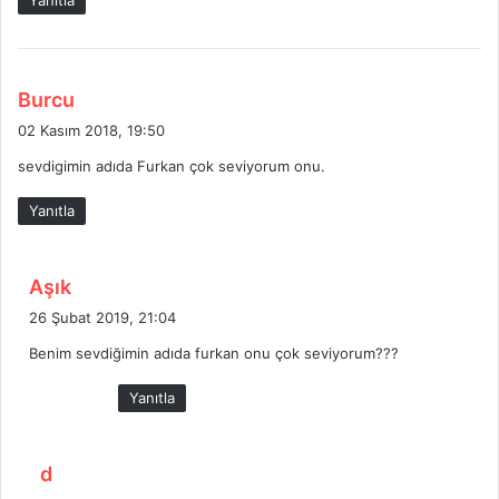
d
Burcu
e
02 Kasım 2018, 19:50
d
sevdigimin adıda Furkan çok seviyorum onu.
i
k
Yanıtla
i
:
d
Aşık
e
26 Şubat 2019, 21:04
d
Benim sevdiğimin adıda furkan onu çok seviyorum???
i
k
Yanıtla
i
:
d
d
e