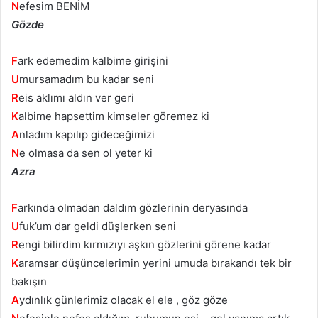
N
efesim BENİM
Gözde
F
ark edemedim kalbime girişini
U
mursamadım bu kadar seni
R
eis aklımı aldın ver geri
K
albime hapsettim kimseler göremez ki
A
nladım kapılıp gideceğimizi
N
e olmasa da sen ol yeter ki
Azra
F
arkında olmadan daldım gözlerinin deryasında
U
fuk’um dar geldi düşlerken seni
R
engi bilirdim kırmızıyı aşkın gözlerini görene kadar
K
aramsar düşüncelerimin yerini umuda bırakandı tek bir
bakışın
A
ydınlık günlerimiz olacak el ele , göz göze