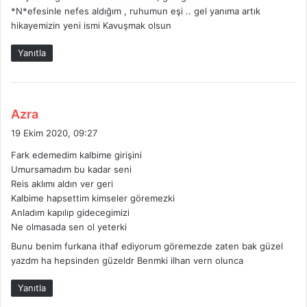
*N*efesinle nefes aldığım , ruhumun eşi .. gel yanıma artık
hikayemizin yeni ismi Kavuşmak olsun
Yanıtla
d
Azra
e
19 Ekim 2020, 09:27
d
Fark edemedim kalbime girişini
i
Umursamadım bu kadar seni
k
Reis aklımı aldın ver geri
i
Kalbime hapsettim kimseler göremezki
:
Anladım kapılıp gidecegimizi
Ne olmasada sen ol yeterki
Bunu benim furkana ithaf ediyorum göremezde zaten bak güzel
yazdm ha hepsinden güzeldr Benmki ilhan vern olunca
Yanıtla