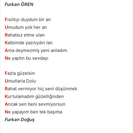
Furkan ÖREN
F
ısıltıyı duydum bir an
U
mudum yok her an
R
ahatsız etme ulan
K
albimde yazılıydın lan
A
ma deymezmiş yeni anladım
N
e yaptın bu sevdayı
F
azla güzelsin
U
mutlarla Dolu
R
ahat vermiyor hiç seni düşünmek
K
urtulamadım güzelliğinden
A
ncak sen beni sevmiyorsun
N
e yapayım ben tek başıma
Furkan Doğuş