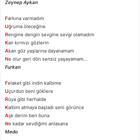
Zeynep Aykan
F
arkına varmadım
U
ğruma öleceğine
R
engine dengin sevgine sevgi olamadım
K
an kırmızı gözlerin
A
kan göz yaşlarına dayanamam
N
e olur geri dön sensiz yaşayamam…
Furkan
F
elaket gibi indin kalbime
U
çurdun beni göklere
R
üya gibi herhalde
K
albim atmaya başladı seni görünce
A
şk derim ben buna
N
e kadar sevdiğimi anlasana
Medo