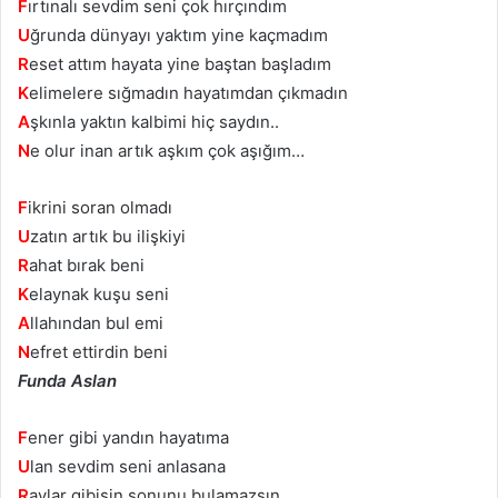
F
ırtınalı sevdim seni çok hırçındım
U
ğrunda dünyayı yaktım yine kaçmadım
R
eset attım hayata yine baştan başladım
K
elimelere sığmadın hayatımdan çıkmadın
A
şkınla yaktın kalbimi hiç saydın..
N
e olur inan artık aşkım çok aşığım…
F
ikrini soran olmadı
U
zatın artık bu ilişkiyi
R
ahat bırak beni
K
elaynak kuşu seni
A
llahından bul emi
N
efret ettirdin beni
Funda Aslan
F
ener gibi yandın hayatıma
U
lan sevdim seni anlasana
R
aylar gibisin sonunu bulamazsın