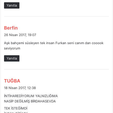
k
Yanıtla
i
:
d
Berfin
e
26 Nisan 2017, 19:07
d
Aşk bahçemi süsleyen tek insan Furkan seni canım dan cooook
i
seviyorum
k
i
Yanıtla
:
d
TUĞBA
e
18 Nisan 2017, 12:38
d
İNTİHAREDİYORUM YALNIZLIĞIMA
i
NASİP DEĞİLMİŞ BİRDAHASEVDA
k
TEK İSTEĞİMDİ
i