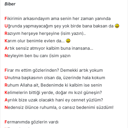
Biber
F
ikirimin arkasındayım ama senin her zaman yanında
U
ğrunda yapmayacağım şey yok birde bana baksan da
R
azıyım herşeye herşeyine (isim yazın)..
K
arım olur benimle evlen da…
A
rtık sensiz atmıyor kalbim buna inansana…
N
eyleyim ben bu canı (isim yazın
F
irar mı ettim gözlerinden? Demekki artık yokum
U
nutma başkasının olsan da, üzerinde hala kokum
R
uhum Allaha ait, Bedenimde ki kalbim ise senin
K
elimelerin bittiği yerde, doğar mı kızıl güneşin?
A
yrılık bize uzak olacaktı hani ey cennet yüzlüm?
N
edensiz ölünce ruhumla, o cansız bedenimi süzdüm!
F
ermanımda gözlerin vardı