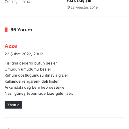
Akrostiş Şiir
09 Eylül 2014
23 Ağustos 2019
66 Yorum
d
Azze
e
23 Şubat 2022, 23:12
d
Fısıltına değerdi bütün sesler
i
Umudun umudumu besler
k
Ruhum dostluğumuzu itinayla gizler
i
Kalbimde rengarenk deli hisler
:
Arkamdaki dağ beni hep destekler
Nazlı güneş tepemizde bize gülümser.
Yanıtla