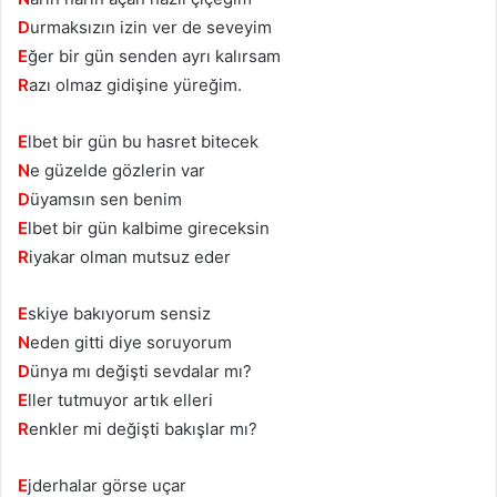
D
urmaksızın izin ver de seveyim
E
ğer bir gün senden ayrı kalırsam
R
azı olmaz gidişine yüreğim.
E
lbet bir gün bu hasret bitecek
N
e güzelde gözlerin var
D
üyamsın sen benim
E
lbet bir gün kalbime gireceksin
R
iyakar olman mutsuz eder
E
skiye bakıyorum sensiz
N
eden gitti diye soruyorum
D
ünya mı değişti sevdalar mı?
E
ller tutmuyor artık elleri
R
enkler mi değişti bakışlar mı?
E
jderhalar görse uçar