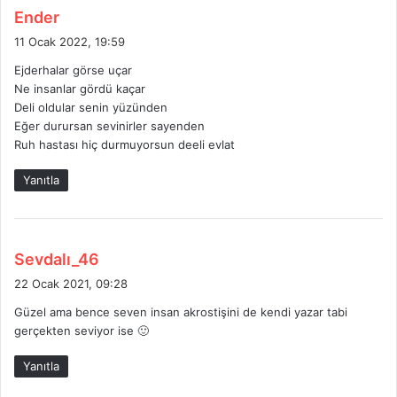
d
Ender
e
11 Ocak 2022, 19:59
d
Ejderhalar görse uçar
i
Ne insanlar gördü kaçar
k
Deli oldular senin yüzünden
i
Eğer durursan sevinirler sayenden
:
Ruh hastası hiç durmuyorsun deeli evlat
Yanıtla
d
Sevdalı_46
e
22 Ocak 2021, 09:28
d
Güzel ama bence seven insan akrostişini de kendi yazar tabi
i
gerçekten seviyor ise 🙂
k
i
Yanıtla
: