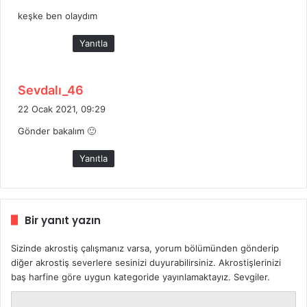
d
keşke ben olaydım
i
k
Yanıtla
i
:
d
Sevdalı_46
e
22 Ocak 2021, 09:29
d
Gönder bakalım 🙂
i
k
Yanıtla
i
:
Bir yanıt yazın
Sizinde akrostiş çalışmanız varsa, yorum bölümünden gönderip
diğer akrostiş severlere sesinizi duyurabilirsiniz. Akrostişlerinizi
baş harfine göre uygun kategoride yayınlamaktayız. Sevgiler.
Y