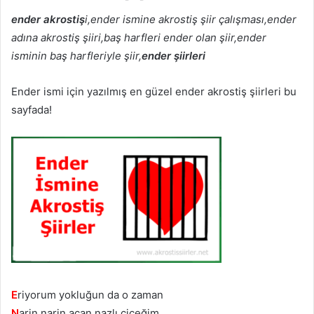
ender akrostiş
i,ender ismine akrostiş şiir çalışması,ender
adına akrostiş şiiri,baş harfleri ender olan şiir,ender
isminin baş harfleriyle şiir,
ender şiirleri
Ender ismi için yazılmış en güzel ender akrostiş şiirleri bu
sayfada!
E
riyorum yokluğun da o zaman
N
arin narin açan nazlı çiçeğim