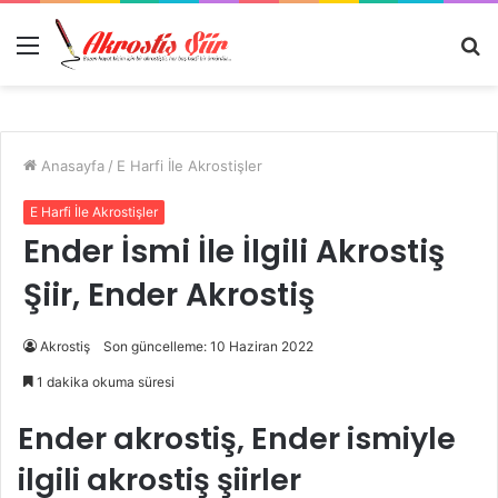
Menü
A
y
...
Anasayfa
/
E Harfi İle Akrostişler
E Harfi İle Akrostişler
Ender İsmi İle İlgili Akrostiş
Şiir, Ender Akrostiş
Akrostiş
Son güncelleme: 10 Haziran 2022
1 dakika okuma süresi
Ender akrostiş, Ender ismiyle
ilgili akrostiş şiirler