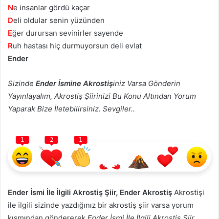
N
e insanlar gördü kaçar
D
eli oldular senin yüzünden
E
ğer durursan sevinirler sayende
R
uh hastası hiç durmuyorsun deli evlat
Ender
Sizinde
Ender İsmine Akrostiş
iniz Varsa Gönderin
Yayınlayalım, Akrostiş Şiirinizi Bu Konu Altından Yorum
Yaparak Bize İletebilirsiniz. Sevgiler..
1
2
1
Ender İsmi İle İlgili Akrostiş Şiir, Ender Akrostiş
Akrostişi
ile ilgili sizinde yazdığınız bir akrostiş şiir varsa yorum
kısmından göndererek
Ender İsmi İle İlgili Akrostiş Şiir,