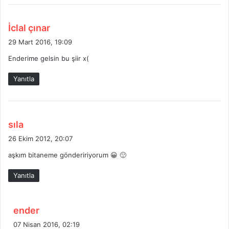
d
İclal çınar
e
29 Mart 2016, 19:09
d
Enderime gelsin bu şiir x(
i
k
Yanıtla
i
:
d
sıla
e
26 Ekim 2012, 20:07
d
aşkım bitaneme göndeririyorum 😀 🙂
i
k
Yanıtla
i
:
d
ender
e
07 Nisan 2016, 02:19