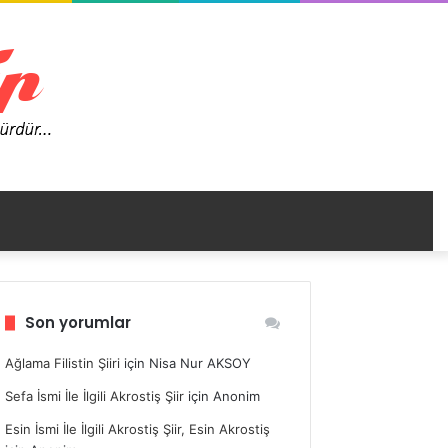
nümü
Son yorumlar
ir
Ağlama Filistin Şiiri
için
Nisa Nur AKSOY
Sefa İsmi İle İlgili Akrostiş Şiir
için
Anonim
Esin İsmi İle İlgili Akrostiş Şiir, Esin Akrostiş