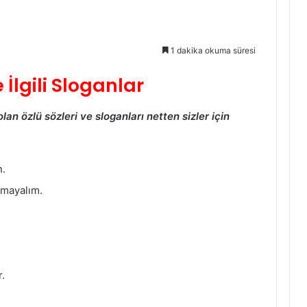
1 dakika okuma süresi
 İlgili Sloganlar
an özlü sözleri ve sloganları netten sizler için
n.
ılmayalım.
r.