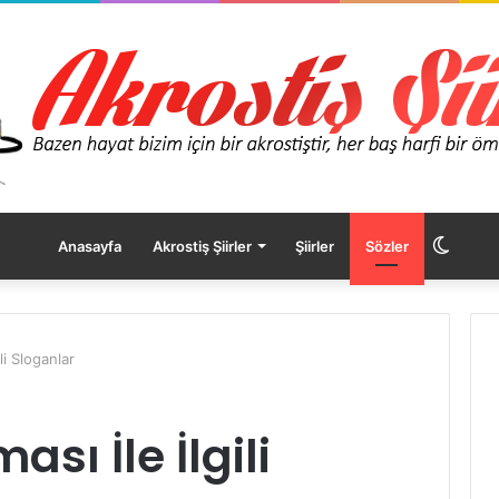
Dış
Anasayfa
Akrostiş Şiirler
Şiirler
Sözler
görü
li Sloganlar
değişt
ası İle İlgili