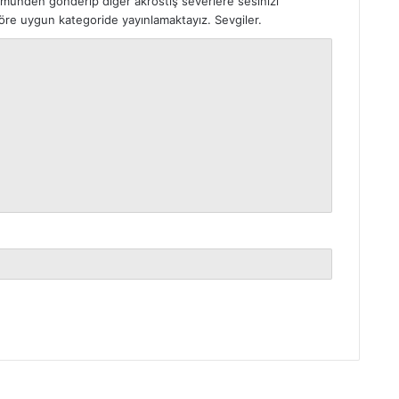
ümünden gönderip diğer akrostiş severlere sesinizi
 göre uygun kategoride yayınlamaktayız. Sevgiler.