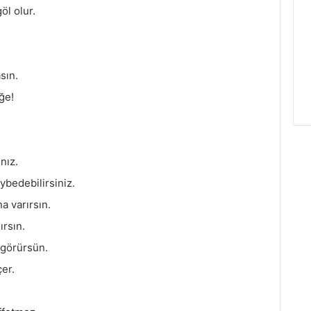
öl olur.
sın.
iğe!
nız.
ybedebilirsiniz.
a varırsın.
ırsın.
 görürsün.
er.