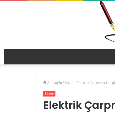
Anasayfa
/
Sözler
/
Elektrik Çarpması İle İlgi
Sözler
Elektrik Çarpm