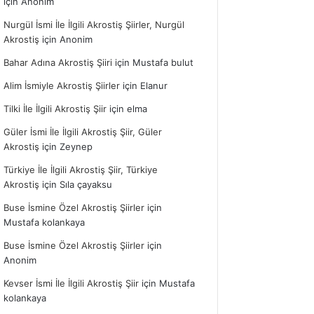
için
Anonim
Nurgül İsmi İle İlgili Akrostiş Şiirler, Nurgül
Akrostiş
için
Anonim
Bahar Adına Akrostiş Şiiri
için
Mustafa bulut
Alim İsmiyle Akrostiş Şiirler
için
Elanur
Tilki İle İlgili Akrostiş Şiir
için
elma
Güler İsmi İle İlgili Akrostiş Şiir, Güler
Akrostiş
için
Zeynep
Türkiye İle İlgili Akrostiş Şiir, Türkiye
Akrostiş
için
Sıla çayaksu
Buse İsmine Özel Akrostiş Şiirler
için
Mustafa kolankaya
Buse İsmine Özel Akrostiş Şiirler
için
Anonim
Kevser İsmi İle İlgili Akrostiş Şiir
için
Mustafa
kolankaya