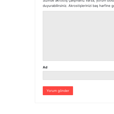
Sizinde akrostiş çalışmanız varsa, yorum böl
duyurabilirsiniz. Akrostişlerinizi baş harfine
Y
o
r
u
m
*
Ad