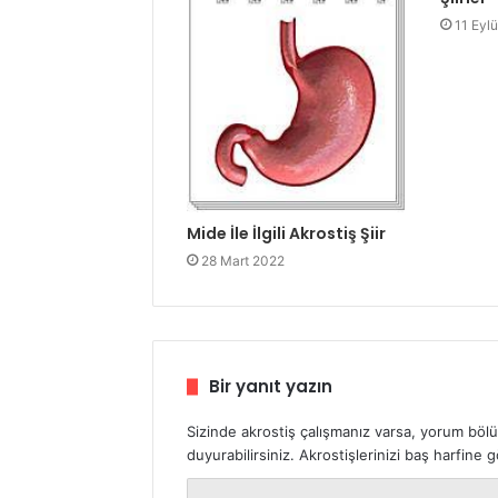
11 Eyl
Mide İle İlgili Akrostiş Şiir
28 Mart 2022
Bir yanıt yazın
Sizinde akrostiş çalışmanız varsa, yorum böl
duyurabilirsiniz. Akrostişlerinizi baş harfine
Y