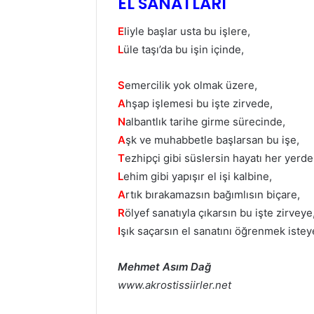
EL SANATLARI
E
liyle başlar usta bu işlere,
L
üle taşı’da bu işin içinde,
S
emercilik yok olmak üzere,
A
hşap işlemesi bu işte zirvede,
N
albantlık tarihe girme sürecinde,
A
şk ve muhabbetle başlarsan bu işe,
T
ezhipçi gibi süslersin hayatı her yerde
L
ehim gibi yapışır el işi kalbine,
A
rtık bırakamazsın bağımlısın biçare,
R
ölyef sanatıyla çıkarsın bu işte zirveye
I
şık saçarsın el sanatını öğrenmek istey
Mehmet Asım Dağ
www.akrostissiirler.net