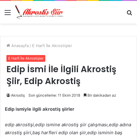
Menü
A
y
...
Anasayfa
/
E Harfi İle Akrostişler
E Harfi İle Akrostişler
Edip İsmi İle İlgili Akrostiş
Şiir, Edip Akrostiş
Akrostiş
Son güncelleme: 11 Ekim 2018
Bir dakikadan az
Edip ismiyle ilgili akrostiş şiirler
edip akrostişi,edip ismine akrostiş şiir çalışması,edip adına
akrostiş şiiri,baş harfleri edip olan şiir,edip isminin baş