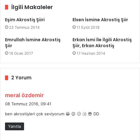
İlgili Makaleler
Eşim Akrostiş Şiiri
Elsen İsmine Akrostiş Şiir
23 Temmuz 2014
11 Eylül 2018
Emrullah İsmine Akrostiş
Erkan İsmi İle İlgili Akrostiş
Şiir
Şiir, Erkan Akrostiş
16 Ocak 2017
17 Haziran 2014
2 Yorum
d
meral özdemir
e
08 Temmuz 2016, 09:41
d
ben akrostişleri çok seviyorum 😀 😉 🙂 :)) 😎 DD
i
k
Yanıtla
i
: