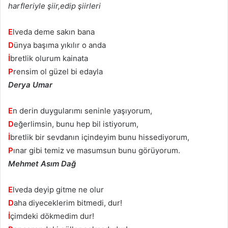
harfleriyle şiir,edip şiirleri
E
lveda deme sakın bana
D
ünya başıma yıkılır o anda
İ
bretlik olurum kainata
P
rensim ol güzel bi edayla
Derya Umar
E
n derin duygularımı seninle yaşıyorum,
D
eğerlimsin, bunu hep bil istiyorum,
İ
bretlik bir sevdanın içindeyim bunu hissediyorum,
P
ınar gibi temiz ve masumsun bunu görüyorum.
Mehmet Asım Dağ
E
lveda deyip gitme ne olur
D
aha diyeceklerim bitmedi, dur!
İ
çimdeki dökmedim dur!