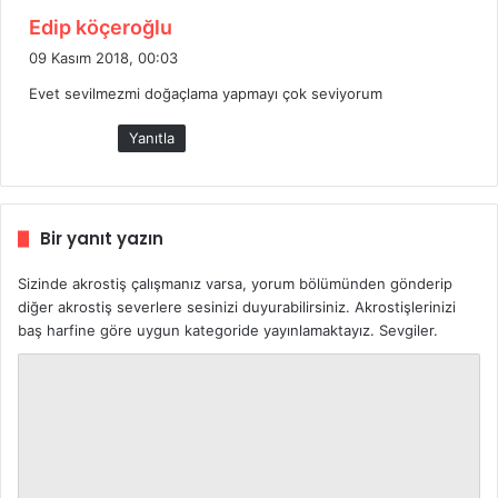
d
Edip köçeroğlu
e
09 Kasım 2018, 00:03
d
Evet sevilmezmi doğaçlama yapmayı çok seviyorum
i
k
Yanıtla
i
:
Bir yanıt yazın
Sizinde akrostiş çalışmanız varsa, yorum bölümünden gönderip
diğer akrostiş severlere sesinizi duyurabilirsiniz. Akrostişlerinizi
baş harfine göre uygun kategoride yayınlamaktayız. Sevgiler.
Y
o
r
u