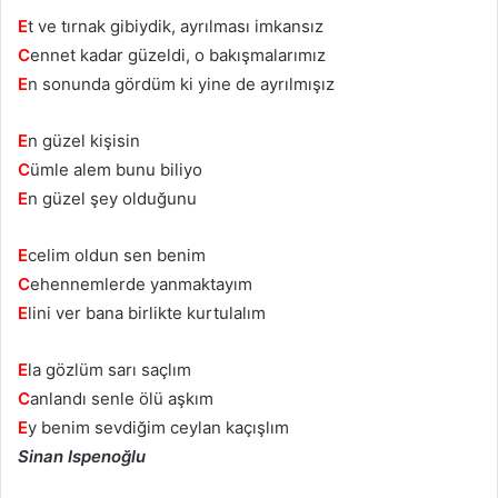
E
t ve tırnak gibiydik, ayrılması imkansız
C
ennet kadar güzeldi, o bakışmalarımız
E
n sonunda gördüm ki yine de ayrılmışız
E
n güzel kişisin
C
ümle alem bunu biliyo
E
n güzel şey olduğunu
E
celim oldun sen benim
C
ehennemlerde yanmaktayım
E
lini ver bana birlikte kurtulalım
E
la gözlüm sarı saçlım
C
anlandı senle ölü aşkım
E
y benim sevdiğim ceylan kaçışlım
Sinan Ispenoğlu