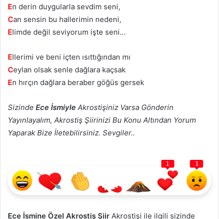
E
n derin duygularla sevdim seni,
C
an sensin bu hallerimin nedeni,
E
limde değil seviyorum işte seni…
E
llerimi ve beni içten ısıttığından mı
C
eylan olsak senle dağlara kaçsak
E
n hırçın dağlara beraber göğüs gersek
Sizinde
Ece İsmiyle
Akrostişiniz Varsa Gönderin
Yayınlayalım, Akrostiş Şiirinizi Bu Konu Altından Yorum
Yaparak Bize İletebilirsiniz. Sevgiler..
1
1
Ece İsmine Özel Akrostiş Şiir
Akrostişi ile ilgili sizinde