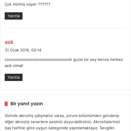
Çok müthiş süper ??????
i
k
Yanıtla
i
:
d
ask
e
31 Ocak 2016, 03:14
d
coooooooooooooooooooooooooook guzel bir sey bence herkes
i
asik olmali
k
i
Yanıtla
:
Bir yanıt yazın
Sizinde akrostiş çalışmanız varsa, yorum bölümünden gönderip
diğer akrostiş severlere sesinizi duyurabilirsiniz. Akrostişlerinizi
baş harfine göre uygun kategoride yayınlamaktayız. Sevgiler.