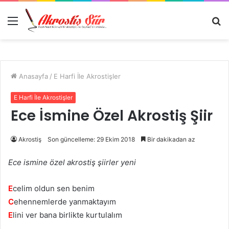
Menü
A
y
...
Anasayfa
/
E Harfi İle Akrostişler
E Harfi İle Akrostişler
Ece İsmine Özel Akrostiş Şiir
Akrostiş
Son güncelleme: 29 Ekim 2018
Bir dakikadan az
Ece ismine özel akrostiş şiirler yeni
E
celim oldun sen benim
C
ehennemlerde yanmaktayım
E
lini ver bana birlikte kurtulalım