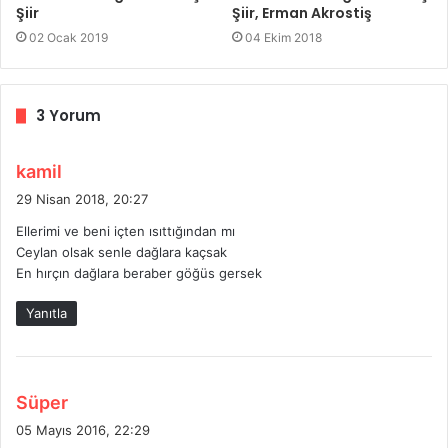
Şiir
Şiir, Erman Akrostiş
02 Ocak 2019
04 Ekim 2018
3 Yorum
d
kamil
e
29 Nisan 2018, 20:27
d
Ellerimi ve beni içten ısıttığından mı
i
Ceylan olsak senle dağlara kaçsak
k
En hırçın dağlara beraber göğüs gersek
i
:
Yanıtla
d
Süper
e
05 Mayıs 2016, 22:29
d