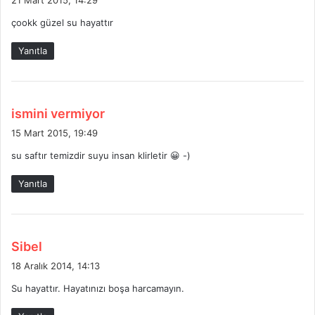
d
çookk güzel su hayattır
i
k
Yanıtla
i
:
d
ismini vermiyor
e
15 Mart 2015, 19:49
d
su saftır temizdir suyu insan klirletir 😀 -)
i
k
Yanıtla
i
:
d
Sibel
e
18 Aralık 2014, 14:13
d
Su hayattır. Hayatınızı boşa harcamayın.
i
k