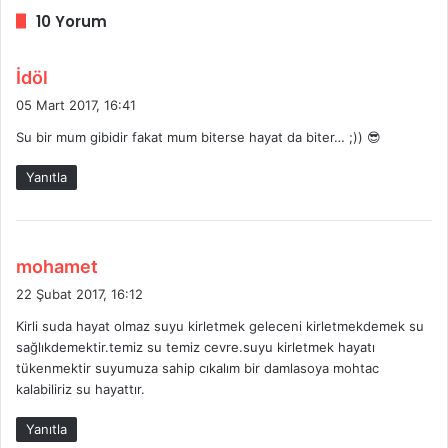
10 Yorum
d
İdöl
e
05 Mart 2017, 16:41
d
Su bir mum gibidir fakat mum biterse hayat da biter… ;)) 😎
i
k
Yanıtla
i
:
d
mohamet
e
22 Şubat 2017, 16:12
d
Kirli suda hayat olmaz suyu kirletmek geleceni kirletmekdemek su
i
sağlıkdemektir.temiz su temiz cevre.suyu kirletmek hayatı
k
tükenmektir suyumuza sahip cıkalım bir damlasoya mohtac
i
kalabiliriz su hayattır.
:
Yanıtla