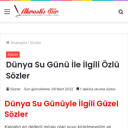
Menü
A
y
...
Anasayfa
/
Sözler
Sözler
Dünya Su Günü İle İlgili Özlü
Sözler
Sözler
Son güncelleme: 06 Mart 2022
1 dakika okuma süresi
Dünya Su Günüyle İlgili Güzel
Sözler
Kainatın en değerli mirası olan suyu kirletmeyelim ve