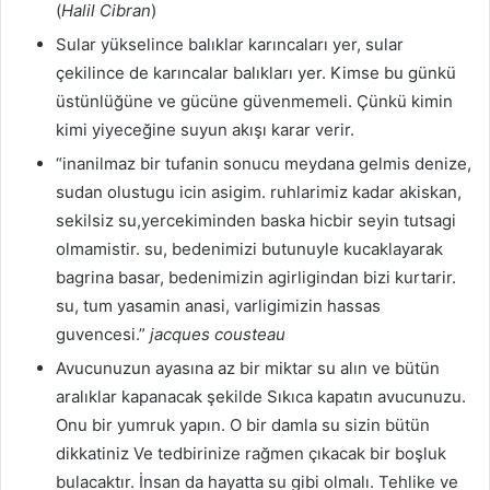
(
Halil Cibran
)
Sular yükselince balıklar karıncaları yer, sular
çekilince de karıncalar balıkları yer. Kimse bu günkü
üstünlüğüne ve gücüne güvenmemeli. Çünkü kimin
kimi yiyeceğine suyun akışı karar verir.
“inanilmaz bir tufanin sonucu meydana gelmis denize,
sudan olustugu icin asigim. ruhlarimiz kadar akiskan,
sekilsiz su,yercekiminden baska hicbir seyin tutsagi
olmamistir. su, bedenimizi butunuyle kucaklayarak
bagrina basar, bedenimizin agirligindan bizi kurtarir.
su, tum yasamin anasi, varligimizin hassas
guvencesi.”
jacques cousteau
Avucunuzun ayasına az bir miktar su alın ve bütün
aralıklar kapanacak şekilde Sıkıca kapatın avucunuzu.
Onu bir yumruk yapın. O bir damla su sizin bütün
dikkatiniz Ve tedbirinize rağmen çıkacak bir boşluk
bulacaktır. İnsan da hayatta su gibi olmalı. Tehlike ve