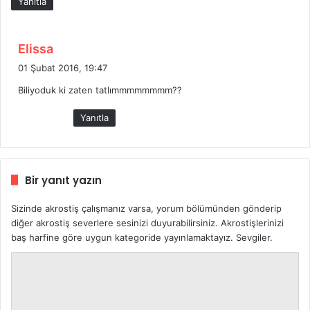
Yanıtla
i
:
d
Elissa
e
01 Şubat 2016, 19:47
d
Biliyoduk ki zaten tatlımmmmmmmm??
i
k
Yanıtla
i
:
Bir yanıt yazın
Sizinde akrostiş çalışmanız varsa, yorum bölümünden gönderip
diğer akrostiş severlere sesinizi duyurabilirsiniz. Akrostişlerinizi
baş harfine göre uygun kategoride yayınlamaktayız. Sevgiler.
Y
o
r