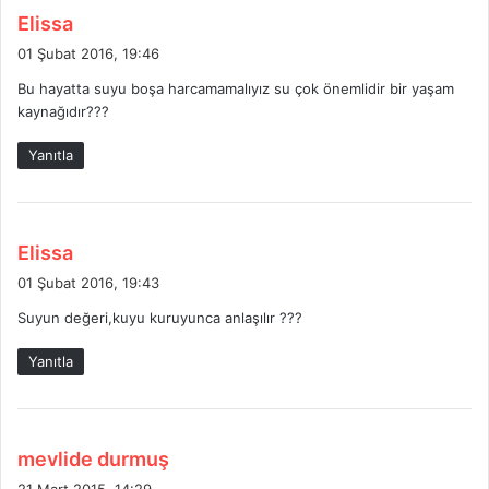
d
Elissa
e
01 Şubat 2016, 19:46
d
Bu hayatta suyu boşa harcamamalıyız su çok önemlidir bir yaşam
i
kaynağıdır???
k
i
Yanıtla
:
d
Elissa
e
01 Şubat 2016, 19:43
d
Suyun değeri,kuyu kuruyunca anlaşılır ???
i
k
Yanıtla
i
:
d
mevlide durmuş
e
21 Mart 2015, 14:29