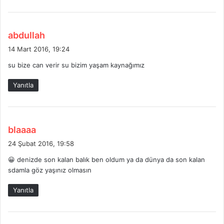
d
abdullah
e
14 Mart 2016, 19:24
d
su bize can verir su bizim yaşam kaynağımız
i
k
Yanıtla
i
:
d
blaaaa
e
24 Şubat 2016, 19:58
d
😀 denizde son kalan balık ben oldum ya da dünya da son kalan
i
sdamla göz yaşınız olmasın
k
i
Yanıtla
: