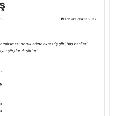
ş
019
1 dakika okuma süresi
r çalışması,doruk adına akrostiş şiiri,baş harfleri
yle şiir,doruk şiirleri
ca
a
şu
şu