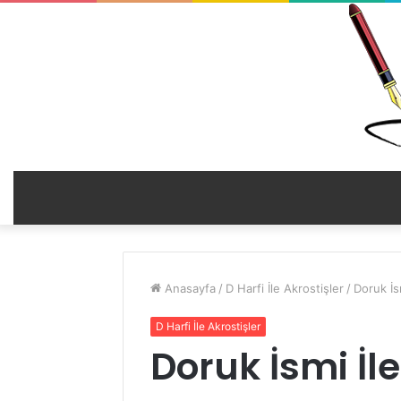
Anasayfa
/
D Harfi İle Akrostişler
/
Doruk İsm
D Harfi İle Akrostişler
Doruk İsmi İle 