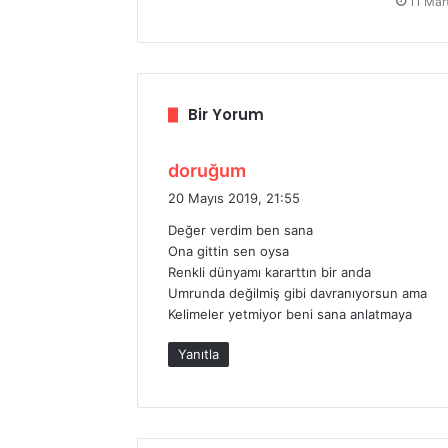
11 Mar
Bir Yorum
d
doruğum
e
20 Mayıs 2019, 21:55
d
Değer verdim ben sana
i
Ona gittin sen oysa
k
Renkli dünyamı kararttın bir anda
i
Umrunda değilmiş gibi davranıyorsun ama
:
Kelimeler yetmiyor beni sana anlatmaya
Yanıtla