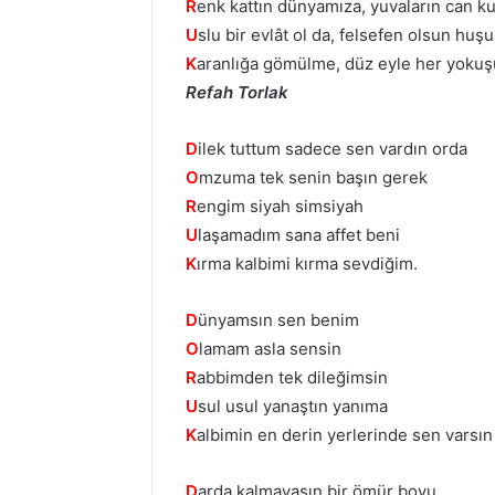
R
enk kattın dünyamıza, yuvaların can k
U
slu bir evlât ol da, felsefen olsun huşu
K
aranlığa gömülme, düz eyle her yokuş
Refah Torlak
D
ilek tuttum sadece sen vardın orda
O
mzuma tek senin başın gerek
R
engim siyah simsiyah
U
laşamadım sana affet beni
K
ırma kalbimi kırma sevdiğim.
D
ünyamsın sen benim
O
lamam asla sensin
R
abbimden tek dileğimsin
U
sul usul yanaştın yanıma
K
albimin en derin yerlerinde sen varsın
D
arda kalmayasın bir ömür boyu