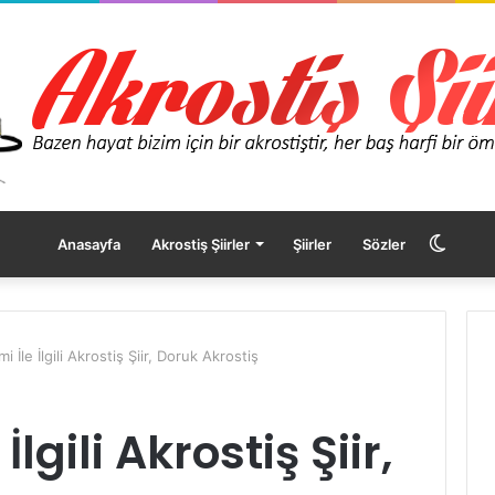
Dış
Anasayfa
Akrostiş Şiirler
Şiirler
Sözler
görü
i İle İlgili Akrostiş Şiir, Doruk Akrostiş
değişt
İlgili Akrostiş Şiir,