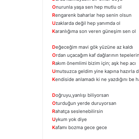
O
nurunla yaşa sen hep mutlu ol
R
engarenk baharlar hep senin olsun
U
zaklarda değil hep yanımda ol
K
aranlığıma son veren güneşim sen ol
D
eğeceğim mavi gök yüzüne az kaldı
O
rdan uçacağım kaf dağlarının tepeleri
R
akım önemlimi bizim için; aşk hep acı
U
mutsuzca geldim yine kapına hazırla d
K
endiside anlamadı ki ne yazdığını be h
D
oğruyu,yanlışı biliyorsan
O
turduğun yerde duruyorsan
R
ahatça seslenebilirsin
U
ykum yok diye
K
afamı bozma gece gece