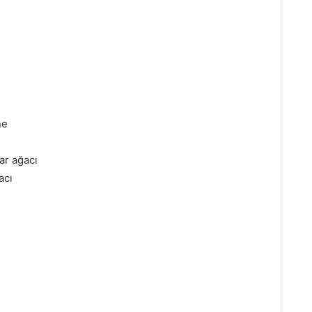
ne
ar ağacı
acı