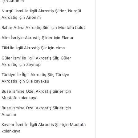
için
Anonim
Nurgül İsmi İle İlgili Akrostiş Şiirler, Nurgül
Akrostiş
için
Anonim
Bahar Adına Akrostiş Şiiri
için
Mustafa bulut
Alim İsmiyle Akrostiş Şiirler
için
Elanur
Tilki İle İlgili Akrostiş Şiir
için
elma
Güler İsmi İle İlgili Akrostiş Şiir, Güler
Akrostiş
için
Zeynep
Türkiye İle İlgili Akrostiş Şiir, Türkiye
Akrostiş
için
Sıla çayaksu
Buse İsmine Özel Akrostiş Şiirler
için
Mustafa kolankaya
Buse İsmine Özel Akrostiş Şiirler
için
Anonim
Kevser İsmi İle İlgili Akrostiş Şiir
için
Mustafa
kolankaya