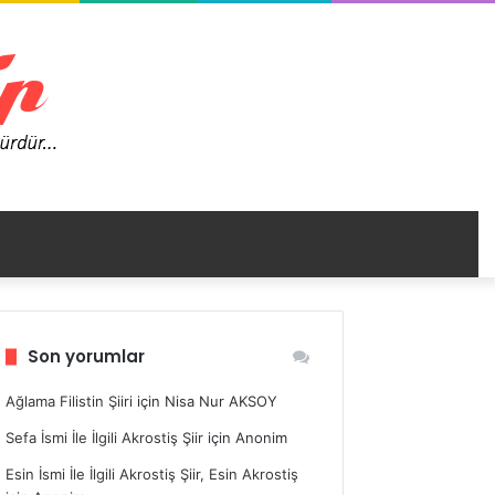
nümü
Son yorumlar
ir
Ağlama Filistin Şiiri
için
Nisa Nur AKSOY
Sefa İsmi İle İlgili Akrostiş Şiir
için
Anonim
Esin İsmi İle İlgili Akrostiş Şiir, Esin Akrostiş