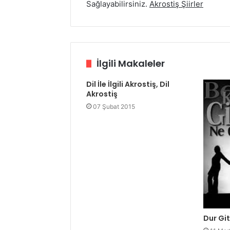
Sağlayabilirsiniz.
Akrostiş Şiirler
İlgili Makaleler
Dil İle İlgili Akrostiş, Dil
Akrostiş
07 Şubat 2015
Dur Git