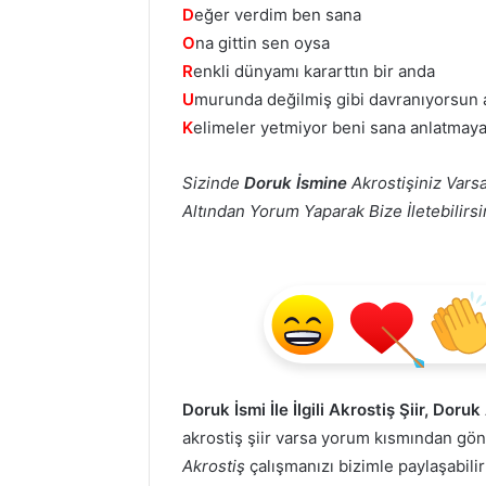
D
eğer verdim ben sana
O
na gittin sen oysa
R
enkli dünyamı kararttın bir anda
U
murunda değilmiş gibi davranıyorsun
K
elimeler yetmiyor beni sana anlatmay
Sizinde
Doruk İsmine
Akrostişiniz Varsa
Altından Yorum Yaparak Bize İletebilirsin
Doruk İsmi İle İlgili Akrostiş Şiir, Doruk
akrostiş şiir varsa yorum kısmından g
Akrostiş
çalışmanızı bizimle paylaşabilir