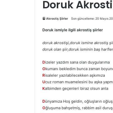
Doruk Akrosti
Akrostiş Şiirler
Son güncelleme: 20 Mayıs 2
Doruk ismiyle ilgili akrostiş şiirler
doruk akrostişi,doruk ismine akrostiş şii
doruk olan şiir,doruk isminin baş harfleri
D
izeler yazdım sana olan duygularıma
O
kumanı bekledim bunca zaman boyun
R
isaleler yazılabilecekken aşkımıza
U
cuz roman muamelesini bu aşka yapm
K
albimden geçenleri biraz olsun anla
D
ünyamıza Hoş geldin, oğluşların oğlu
O
ğluşuma bahşetmiş, rabbim asil duru