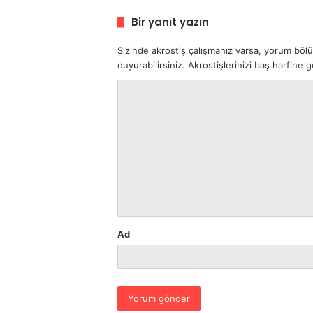
Bir yanıt yazın
Sizinde akrostiş çalışmanız varsa, yorum böl
duyurabilirsiniz. Akrostişlerinizi baş harfine
Y
o
r
u
m
*
Ad